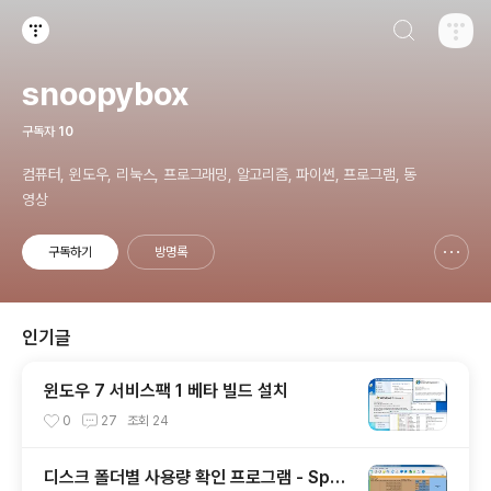
검색하기
티스토리
snoopybox
구독자
10
컴퓨터, 윈도우, 리눅스, 프로그래밍, 알고리즘, 파이썬, 프로그램, 동
영상
구독하기
방명록
신고하기 레이어
열기
인기글
윈도우 7 서비스팩 1 베타 빌드 설치
0
27
조회
24
디스크 폴더별 사용량 확인 프로그램 - Spac