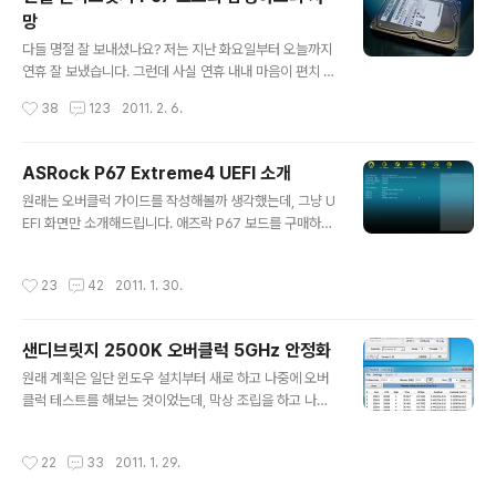
를 많이 보관하지는 않는 편인데 2TB 하드 가격이 9만원
망
대로 저렴하고, 삼성 하드의 공백을 매꿔줄 하드가 필요했
글 내용
고, 기존에 있던 웬디 500기가 짜리도 상태가 메롱이었기
다들 명절 잘 보내셨나요? 저는 지난 화요일부터 오늘까지
때문에 수요일 쯤에 웬디 2TB 하드를 구매했습니다. 그리
연휴 잘 보냈습니다. 그런데 사실 연휴 내내 마음이 편치 않
고 기존 하드에 있던 자료를 다 여기로 옮겼는데 자료 옮기
았습니다. 왜냐하면 바로 죽은 삼성하드 때문입니다. 지난
작성시간
38
123
2011. 2. 6.
는게 보통 일이 아니..
주 토요일에 제가 샌디브릿지 2500K와 애즈락 P67 익스
트림4 메인보드를 구매해서 열심히 오버클럭을 달렸죠. 그
런데 말씀드리지 않았던 부분이 있습니다. 바로 삼성하드
ASRock P67 Extreme4 UEFI 소개
의 사망 소식이었습니다. 보드 교체하고 두세시간 후에 하
글 내용
원래는 오버클럭 가이드를 작성해볼까 생각했는데, 그냥 U
드가 갑자기 돌연사 했습니다. 사실 하드야 죽으면 삼성에
EFI 화면만 소개해드립니다. 애즈락 P67 보드를 구매하려
가서 교환받으면 그만인데, 수년간 모아왔던 컴퓨터 관련
는 분들께 도움이 되면 좋겠네요. Main 메인에는 별거 없
자료들과 사진, 문서들이 너무나도 아깝습니다. 제 생각에
습니다. UEFI 버전이랑 CPU, 메모리 정보 등이 표시됩니
복구 업체에 가면 자료는 살릴 수 있을 것 같은데 가격이 2
작성시간
23
42
2011. 1. 30.
다. OC Tweaker 오버클럭 관련 메뉴입니다. 초보 분들
0만원 정도 한다는 소문이 있어서 선뜻 내키지는 않습니
은 오버클럭 하지 마시고, 중수 이상 분들만 오버클럭 해보
다. 자료가 아깝기는 하지만 20만..
세요. 샌디브릿지 K 시리즈는 제가 생각하기에 4.5GHz
샌디브릿지 2500K 오버클럭 5GHz 안정화
정도는 국민오버 수준으로 자리잡을 것 같습니다. 아래 설
글 내용
정은 현재 제가 4.8GHz로 오버클럭한 설정입니다. 5GH
원래 계획은 일단 윈도우 설치부터 새로 하고 나중에 오버
z는 LinX 통과했지만 뭔가 불안정한 모습을 자주 보이길래
클럭 테스트를 해보는 것이었는데, 막상 조립을 하고 나니
4.8GHz로 내렸습니다. 전압도 1.3v로 내린 상태입니다.
오버클럭 수율이 궁금해서 못 견디겠더군요. 게다가 윈도
1.29v에서 LinX는 통과하던데 프라임 95에서 에러가 발
우를 재설치하지 않아도 바로 부팅이 되길래 더더욱 오버
작성시간
22
33
2011. 1. 29.
생..
클럭 테스트를 먼저 해보게 되었습니다. 결론부터 말씀드
리자면 매우 만족스럽습니다. 바이오스상에서 1.355v를