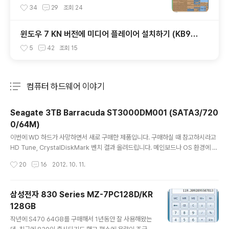
eSniffer
34
29
조회
24
윈도우 7 KN 버전에 미디어 플레이어 설치하기 (KB96
8211)
5
42
조회
15
컴퓨터 하드웨어 이야기
분류 전체보기
주요 글 목록
Seagate 3TB Barracuda ST3000DM001 (SATA3/720
0/64M)
글 내용
이번에 WD 하드가 사망하면서 새로 구매한 제품입니다. 구매하실 때 참고하시라고
HD Tune, CrystalDiskMark 벤치 결과 올려드립니다. 메인보드나 OS 환경에 따
라 다를 수 있으니 참고만 하세요. 3TB 하드를 구매하면 GPT 디스크로 초기화 하
작성시간
20
16
2012. 10. 11.
셔야 하고, 용량은 2.72TB 정도로 나올 겁니다. 저는 500GB + 2.24TB 부분으
로 파티션을 나눠서 사용하고 있는데, 예전에 어떤 분이 왜 그렇게 나눠서 사용하냐
고 말씀하시더군요. 물론 통으로 사용해도 문제는 없는데, HD Tune 그래프를 잘 보
삼성전자 830 Series MZ-7PC128D/KR
시면 초반 20% 까지는 성능 저하가 거의 없습니다만 그 뒤로 갈 수록 점점 성능이
128GB
떨어지고 있습니다. 그래서 저는 항상 하드를 파티셔닝 한다면 첫번째 파티션 크기를
글 내용
20% 미만으로 잡습니다. 위..
작년에 S470 64GB를 구매해서 1년동안 잘 사용해왔는