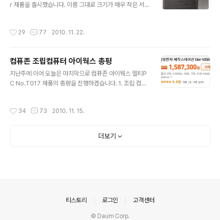
r 제품을 출시했습니다. 이름 그대로 크기가 매우 작은 서
초당 11MB/s 나와서는 조금 답답한 면이 있겠죠. 기가비
버인데요, 굳이 기업 환경이 아니라 하더라도 가정에서 토
트를 지원하는 제품중에 D-Link XtremeN DIR-655 를
런트 시딩 전용, 나만의 웹하드, FTP 서버, 멀티미디어 스
추천받았는데, 사실 저는 아직까지 세션 수가 수천을 넘어
작성시간
29
77
2010. 11. 22.
트리밍, 블로그나 웹사이트 운영 등의 용도로 활용하기에
갈 만큼 토런트를 방대하게 굴리지도 않고, 가격도 좀 비싼
꽤 괜찮은 제품이라 생각합니다. 사실 저는 그동안 외출할
편이라서 그냥 ..
때마다 항상 메인 PC를 켜두고 나갔습니다. 밖에서 필요한
컴퓨존 조립컴퓨터 아이웍스 총평
파일이 생기면 원격 데스크탑으로 메인 PC에 접속한 다음
글 내용
베리즈 웹쉐어를 열어서 파일을 전송받곤 했습니다. 하지
지난주에 이어 오늘은 마지막으로 컴퓨존 아이웍스 멀티P
만 메인 PC를 켜두고 장기간 출타하는 경우 소비전력의 부
C No.T017 제품의 총평을 진행하겠습니다. 1. 조립 컴퓨
담이 큰 편이었습니다. 또한 현재 사용중인 미들타워 케이
터 VS 대기업 브랜드 컴퓨터 조립 컴퓨터와 대기업 브랜드
스가 하드디스크 3개와 SSD 1개로 꽉 차서 더이상 확장하
컴퓨터는 각각 장단점을 가지고 있습니다. 저 역시 모든 사
작성시간
34
73
2010. 11. 15.
기 힘든 상황이었습니다..
람들에게 조립 컴퓨터를 권장하는 것은 아닙니다. 경우에
따라 대기업 컴퓨터가 더 나을 수도 있기 때문입니다. 그렇
다면 조립 컴퓨터와 대기업 컴퓨터는 어떤 면에서 다른지
더보기
살펴보겠습니다. 조립 컴퓨터 브랜드 컴퓨터 장점 1. 저렴
한 가격 2. 부품을 직접 선택할 수 있음 3. A/S 기간이 길
다 4. 업그레이드가 용이하다 1. 편리한 A/S 2. 윈도우가
미리 설치되어 있음 3. 믿을 수 있다 단점 1. 윈도우를 직접
설치해야 한다 2. A/S 받으려면 조금 불편하다 1. 가격이..
의안내
티스토리
로그인
고객센터
© Daum Corp.