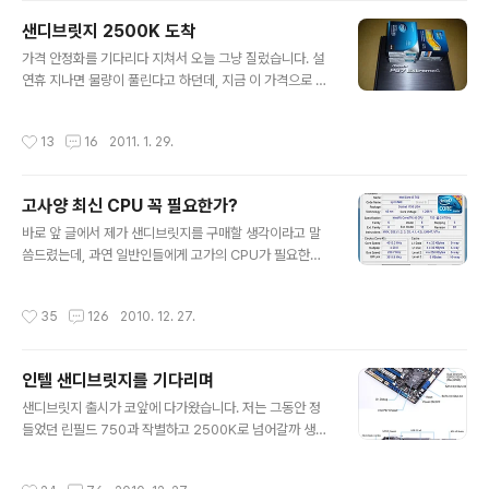
인가하고 LinX All 누르고 20회 통과했으니까요. 다른 분
샌디브릿지 2500K 도착
들 사용기를 보니 5GHz 안정화는 대부분 1.4v를 훌쩍 넘
글 내용
어가던데 1.355v라면 뽑기 운에선 상급에 속한다고 봅니
가격 안정화를 기다리다 지쳐서 오늘 그냥 질렀습니다. 설
다. 플웨즈에서 실시한 4.7GHz 오버클럭 테스트 결과값
연휴 지나면 물량이 풀린다고 하던데, 지금 이 가격으로 구
을 봐도 확실히 제가 뽑기는 잘 한 것 같습니다. 게다가 10
매하는건 정말 아니다 싶습니다. CPU도 적정 가격보다 6
개중에 가장 수율이 좋은 녀석을 5GHz로 오버클럭 한거
만원 이상 비싼 편이고(322,000원), 메인보드 역시 가격
작성시간
13
16
2011. 1. 29.
봐도 전압이 1.45v 정..
에 거품이 너무 많이 끼어 있으니까요. 저는 비싼 프리미엄
을 지불하고 구매했지만, 여러분은 조금 더 기다리시는게
좋을 것 같습니다. 우선 CPU의 경우 미국에선 230불이면
고사양 최신 CPU 꼭 필요한가?
구매할 수 있습니다. 사실 CPU는 어느정도 이해합니다. 수
글 내용
입된 물량 자체가 너무 적었기 때문에 수요와 공급 원리에
바로 앞 글에서 제가 샌디브릿지를 구매할 생각이라고 말
의해 비싸게 팔릴 수 밖에 없죠. 당장 사고싶은 사람은 6만
씀드렸는데, 과연 일반인들에게 고가의 CPU가 필요한지
원 정도 프리미엄 붙여서라도 사는 것이고, 기다릴 사람들
에 대해서는 회의적입니다. 컴퓨터를 잘 모르는 분들은 CP
은 나중에 물량 풀리면 저렴하게 사면 되니까요. 그런데 메
U의 성능이 높고 메모리 용량이 많으면 인터넷 창이 팍팍
작성시간
35
126
2010. 12. 27.
인보드 가격은 도무..
뜨고 프로그램 실행도 클릭하자마자 바로 열리는 줄 착각
하십니다. 물론 어느정도 CPU의 성능이 뒷받침 되어야 하
는 것은 사실이지만, 이미 듀얼코어 급의 CPU를 사용하고
인텔 샌디브릿지를 기다리며
계시다면 더 이상의 성능은 큰 의미가 없습니다. 그러니까
글 내용
동영상 인코딩이나 렌더링처럼 전문 작업으로 먹고 사는
샌디브릿지 출시가 코앞에 다가왔습니다. 저는 그동안 정
분들이라면 고사양 CPU가 절실히 필요합니다. 또는 최신
들었던 린필드 750과 작별하고 2500K로 넘어갈까 생각
3D 게임을 풀옵션으로 돌리고 싶다면 고가의 VGA 못지
중인데, 언제나 그래왔듯이 출시 초기에는 가격에 거품이
않게 고성능 CPU가 필요합니다. 실제로 펜티엄 4 컴퓨터
낀 상태로 판매되기 때문에 아마 30만원 정도의 가격으로
작성시간