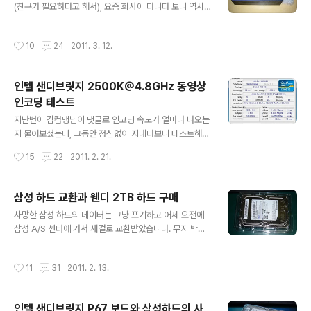
다름) -사이즈 : 88.5mm * 36mm * 36mm 구성품 -박
(친구가 필요하다고 해서), 요즘 회사에 다니다 보니 역시
스(박스 자체가 스피커) -진동스피커, DC-USB 케이블, G
나 파일 서버의 필요성을 절감하게 되었습니다. 메인 PC를
17오디오 연장케이블(50cm) -여분 매직스티커 2..
서버로 돌리고 있기는 하지만 웬지 장난감(?) 서버를 따로
작성시간
10
24
2011. 3. 12.
하나 돌리는게 낫겠다 싶더라구요. 그래서 미니 ITX 플랫
폼으로 조립을 할까 생각하다가 그냥 돈은 좀 더 들더라도
넷탑 PC를 구매하기로 결정했습니다. 완제품으로 구매해
인텔 샌디브릿지 2500K@4.8GHz 동영상
도 되는데 웬지 메모리랑 하드디스크는 제가 선택하고 싶
인코딩 테스트
어서 이렇게 구매했습니다. ZOTAC ZBOX HD-ID11 (베
글 내용
어본) 삼성전자 노트북 DDR2 2G PC2-6400S (정품)
지난번에 김컴맹님이 댓글로 인코딩 속도가 얼마나 나오는
Seagate 500GB Momentus 5400.6 ST9500325
지 물어보셨는데, 그동안 정신없이 지내다보니 테스트해볼
AS (SATA2/5400/8M/노트북용) 박스 크기는 VGA ..
시간이 없었습니다. 먼저 누구나 테스트해볼 수 있도록 다
작성시간
15
22
2011. 2. 21.
음팟인코더로 해봤습니다. 실험 파일은 1080i MPEG2 H
DTV TP 소스입니다. 드림하이 11회 원본이고 러닝타임
은 1시간 7분 7초입니다. 설정은 휴대 기기용 - 애플 - iph
삼성 하드 교환과 웬디 2TB 하드 구매
one4 고화질(AVC) 그러니까 자신이 현재 사용하고 있는
글 내용
사망한 삼성 하드의 데이터는 그냥 포기하고 어제 오전에
CPU와 샌디브릿지 4.8GHz가 어느정도의 성능차를 보이
삼성 A/S 센터에 가서 새걸로 교환받았습니다. 무지 박스
는지 확인해보려면 위 설정과 동일한 상태로 HDTV 원본
로 포장된 새 제품을 가져와 제 눈 앞에서 바로 꺼내주더군
파일을 가지고 테스트 해보시면 되겠습니다. 결과는 8분 1
요. 제조일자는 2011년 1월로 생산된지 한달밖에 안된 따
9초 나왔습니다. 제가 이미 린필드 시스템은 친구한테 넘
작성시간
11
31
2011. 2. 13.
끈따끈한 녀석입니다. 그런데... 제가 P67 보드를 사용하는
겼기 때문에 비교 테스트는 해볼 수 없습니다. 다만 지난번
한 더이상 삼성 F3 하드는 무서워서 달지 못하겠습니다. 그
에 린필드 760 ..
래서 이놈은 친구한테 넘기기로 했습니다. 사실 제가 자료
인텔 샌디브릿지 P67 보드와 삼성하드의 사