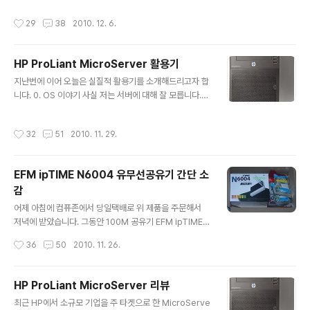
같습니다. 사무용이라서 대충 골랐습니다. 6호선 타고 용
팅하다보면 불필요한 제품에도 지름신이 발동하는건 참 어
작성시간
29
38
2010. 12. 6.
산으로 가려니 조금 애매해서 그..
쩔 수 없나봅니다. 일단 요즘은 23인치 16:9 패널이 주력
이고 가격대도 저렴해서 23인치로 알아봤는데, 진짜 이렇
게 저렴한줄 몰랐습니다. IPS나 VA 계열도 15만원대가 있
HP ProLiant MicroServer 활용기
더라구요. 물론 15만원대는 회사를 보면 구매하기 조금 꺼
글 내용
려지기는 하지만... 처음엔 그냥 LG나 삼성의 TN패널을
지난번에 이어 오늘은 실질적 활용기를 소개해드리고자 합
추천하기로 했습니다. 왜냐하면... 대기업 제품을 추천해줘
니다. 0. OS 이야기 사실 저는 서버에 대해 잘 모릅니다.
야 제가 고생을 안 하거든요. 다들 잘 아시죠? 중소기업 제
아마 관련 분야 직종에 종사하는 분들이 아니라면 대부분
품 추천해서 A/S 문제 발생하면 괜히 제가 골치아파지니까
잘 모르실 것입니다. 서버라고 하면 마냥 어렵게 보이고 특
작성시간
32
51
2010. 11. 29.
요. 그런데 가만 생..
히 리눅스, 유닉스 등의 OS와 PHP, SQL, JSP 등을 떠올
리실 것 같은데, 저처럼 가정에서 파일서버 용도로만 사용
하기에는 어려운 언어들을 배우지 않아도 됩니다. 그냥 윈
EFM ipTIME N6004 유무선공유기 간단 소
도우 XP나 윈도우 7만으로도 충분히 파일서버를 돌릴 수
감
있습니다. 지난번에는 제가 Windows Server 2008 R
글 내용
2를 설치했다고 말씀드렸는데, 보안도 너무 강한 것 같고
어제 아침에 컴퓨존에서 당일택배로 위 제품을 주문해서
사용하지 않는 기능도 너무 많아서 그냥 익숙한 윈도우 7
저녁에 받았습니다. 그동안 100M 공유기 EFM ipTIME
로 다시 설치를 했습니다. 적어도 제가 활용하는 용도는 윈
N104A 제품을 사용하고 있었는데, 이번에 HP 파일서버
작성시간
36
50
2010. 11. 26.
도우 7만으로도..
를 구축하면서 기가비트 네트워크 구축의 필요성을 절감하
게 되어 구매했습니다. 아직 인터넷은 100M FTTH 라서
기가비트 랜이 필요없지만, 컴퓨터 끼리 파일을 전송할 때
HP ProLiant MicroServer 리뷰
는 기가비트 랜이 필요하니까요. 10GB 넘어가는 대용량
글 내용
최근 HP에서 소규모 기업을 주 타겟으로 한 MicroServe
파일을 HP 서버에서 복사해오거나 그쪽으로 전송하는데,