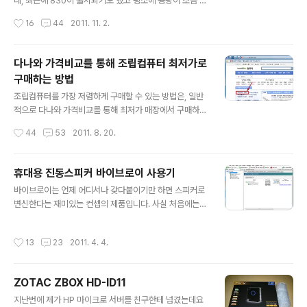
데, 최근에 830이 출시되기도 했고 평소에 용량이 조금 모
자란다는 느낌이 들었기 때문에 이번에 확 질러버렸습니
작성시간
16
44
2011. 11. 2.
다. 아직 윈도우도 설치하지 않아서 소감은 잘 모르겠습니
다만 당연히 470보다는 낫겠죠. 사실 저는 성능 향상보다
는 단순히 용량 증설이 목적이었기 때문에 성능에는 별로
다나와 가격비교를 통해 조립컴퓨터 최저가로
관심이 없습니다. 요즘 나오는 SSD는 전부 다 괜찮으니까
구매하는 방법
요. 저는 구매하기 전에 신경을 안써서 몰랐는데, 박스에 보
글 내용
니까 삼성에서 3년 A/S를 해주네요. 뭐 SSD가 고장날 일
조립컴퓨터를 가장 저렴하게 구매할 수 있는 방법은, 일반
은 거의 없겠죠. 노턴고스트 15 버전이 들어있네요. 데스크
적으로 다나와 가격비교를 통해 최저가 매장에서 구매하는
톱 패키지라 3.5인치 브라켓도 들어있구요. 일단 기존 47
것입니다. 그런데 이 방법은 보통 현금 기준으로 최저가입
작성시간
44
53
2011. 8. 20.
0으로 그대로 부팅하고 830은 두번째 포트에 연결해서 포
니다. 카드 기준이라면 오히려 대형쇼핑몰 (컴퓨존, 아싸컴,
맷하고 벤치마크 2개 돌..
조이젠 등등...) 에서 자체브랜드 PC를 구매하는 편이 더
저렴할 수 있습니다. (조립비와 배송비 부분이 빠지기 때
휴대용 진동스피커 바이브로이 사용기
문) 또한 대형쇼핑몰은 직원수가 많고 A/S나 신뢰도 면에
글 내용
바이브로이는 언제 어디서나 갖다붙이기만 하면 스피커로
서 유리하기 때문에 완전 초보자라면 차라리 대형쇼핑몰이
변신한다는 재미있는 컨셉의 제품입니다. 사실 처음에는
더 나을 수 있습니다. 하지만 OS를 직접 설치할 줄 알고,
이 제품의 설명을 보고 반신반의 했는데요, 직접 사용해보
컴퓨터가 고장났을 때 어떤 부품이 고장났는지 파악해서
니 의외로 신기하게 소리가 잘 나서 놀랐던 제품입니다. 크
분해하고 해당 부품을 제조사나 유통사에 AS 보낼 실력이
작성시간
13
23
2011. 4. 4.
기도 작고 가벼워서 스마트폰이나 MP3와 함께 들고다니
있다면 현금으로 최저가 매장에서 구매하는 것도 괜찮습니
면 실내든 야외든 여러명이 함께 음악을 듣기에 좋을 것 같
다. 저는 이렇게 제 컴퓨터를 ..
습니다. 제품 스펙 -보이스코일 임피던스 : 4±15%ohm/a
ZOTAC ZBOX HD-ID11
t 1000Hz 20℃ -3.5mm 표준 이어폰잭 -Rated Imp
글 내용
edance: 1W -순간최대출력 : Max 5-8W( 매질에 따라
지난번에 제가 HP 마이크로 서버를 친구한테 넘겼는데요