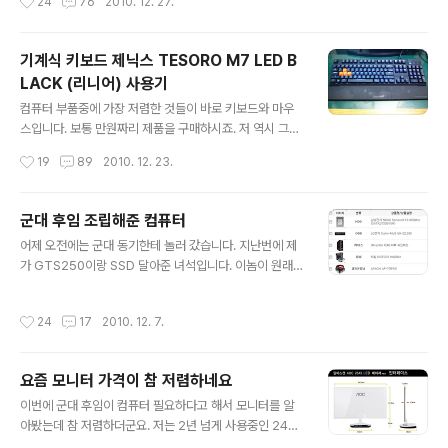
24
76
2010. 12. 27.
에다 60만원대 GTX580을 달아봐야..
출발하지 않을까 조심스레 예상해봅니다. 공시가 $216 제
품을 30만원 가까이 주고 구매한다는건 선뜻 내키지 않지
만, 얼리어답터들의 컴덕후 본능은 어쩔 수 없나봅니다. 사
기계식 키보드 제닉스 TESORO M7 LED B
실 가격대를 봐도 2500K가 메인스트림으로 자리잡을 것
LACK (리니어) 사용기
같습니다. 물론 오버클럭을 하지 않는 분들이라면 $177의
글 내용
2300도 나쁘지 않은 선택이지만 2500K의 가격이 $21
컴퓨터 부품중에 가장 저렴한 것들이 바로 키보드와 마우
6이기 때문에 2300보다는 4만원 더 투자해서 2500K로
스입니다. 보통 만원짜리 제품을 구매하시죠. 저 역시 그동
가는게 여러모로 좋다고 생각합니다. 많은 분들이 2600K
안 저렴한 제품을 사용했었는데, 앞으로 프로그래밍으로
작성시간
19
89
2010. 12. 23.
에 더 많은 관심을 보이던..
밥먹고 살아야 할 것 같아서 기계식 키보드에 대해 조금 알
아봤습니다. 일반적으로 기계식 키보드는 프로그래머나 게
임 매니아들이 많이 사용합니다. 프로그래머들이 사용하는
군대 후임 조립해준 컴퓨터
이유는 일단 키감이 좋아서 장시간 사용해도 덜 피곤하기
글 내용
어제 오전에는 군대 동기한테 놀러 갔습니다. 지난번에 제
때문입니다. 또한 소리가 경쾌해서 코딩할 맛이 난다고 하
가 GTS250이랑 SSD 달아준 녀석입니다. 이놈이 원래
더군요. 사무실에서 열심히 소리내며 치고 있으면 뭔가 열
사용했던 9500GT를 제가 방출받는 대신 밥한끼 사주기
심히 일하고 있는 것처럼 보이는 효과? ㅎㅎ 대신 그 경쾌
로 하고 독바위역까지 갔습니다. 지난번에도 느꼈지만 같
한 소리가 동료들에겐 소음이 될 수 있기 때문에 사무실에
작성시간
24
17
2010. 12. 7.
은 서울이라도 북한산 아래라 그런지 공기가 다르더군요.
서 사용하기엔 조금 무리가 있는건 사실입니다. 게이머들
불광동은 매우 추웠습니다. 점심 먹고 9500GT를 받은 다
은 아무래도 무한동시입력 기능과 정확성 때문에 사..
음 바로 용산으로 갔습니다. 군대 후임이 사무용 컴퓨터를
요즘 모니터 가격이 참 저렴하네요
하나 맞춰달라고 했는데, 제가 일년째 방치해둔 E6300 +
글 내용
2GB 시스템에 나머지 부품만 새로 사서 조립해주기로 했
이번에 군대 후임이 컴퓨터 필요하다고 해서 모니터를 알
습니다. 저는 안 쓰던 컴퓨터 처분해서 좋았고 후임은 저렴
아봤는데 참 저렴하더군요. 저는 2년 넘게 사용중인 24인
하게 컴퓨터 맞춰서 좋았죠. 미리 주문해둔 부품은 아래와
치 S-IPS 패널의 현재 모니터가 마음에 들지만, 다나와 눈