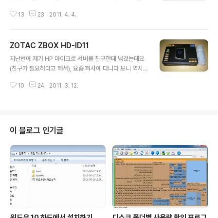
이 제품의 설명을 보고 반신반의 했는데요, 직접 사용해보
13
23
2011. 4. 4.
니 의외로 신기하게 소리가 잘 나서 놀랐던 제품입니다. 크
기도 작고 가벼워서 스마트폰이나 MP3와 함께 들고다니
면 실내든 야외든 여러명이 함께 음악을 듣기에 좋을 것 같
ZOTAC ZBOX HD-ID11
습니다. 제품 스펙 -보이스코일 임피던스 : 4±15%ohm/a
글 내용
t 1000Hz 20℃ -3.5mm 표준 이어폰잭 -Rated Imp
지난번에 제가 HP 마이크로 서버를 친구한테 넘겼는데요
edance: 1W -순간최대출력 : Max 5-8W( 매질에 따라
(친구가 필요하다고 해서), 요즘 회사에 다니다 보니 역시
다름) -사이즈 : 88.5mm * 36mm * 36mm 구성품 -박
나 파일 서버의 필요성을 절감하게 되었습니다. 메인 PC를
스(박스 자체가 스피커) -진동스피커, DC-USB 케이블, G
10
24
2011. 3. 12.
서버로 돌리고 있기는 하지만 웬지 장난감(?) 서버를 따로
17오디오 연장케이블(50cm) -여분 매직스티커 2..
하나 돌리는게 낫겠다 싶더라구요. 그래서 미니 ITX 플랫
폼으로 조립을 할까 생각하다가 그냥 돈은 좀 더 들더라도
넷탑 PC를 구매하기로 결정했습니다. 완제품으로 구매해
도 되는데 웬지 메모리랑 하드디스크는 제가 선택하고 싶
이 블로그 인기글
어서 이렇게 구매했습니다. ZOTAC ZBOX HD-ID11 (베
어본) 삼성전자 노트북 DDR2 2G PC2-6400S (정품)
Seagate 500GB Momentus 5400.6 ST9500325
AS (SATA2/5400/8M/노트북용) 박스 크기는 VGA ..
윈도우 10 하드에서 설치하기
디스크 폴더별 사용량 확인 프로그