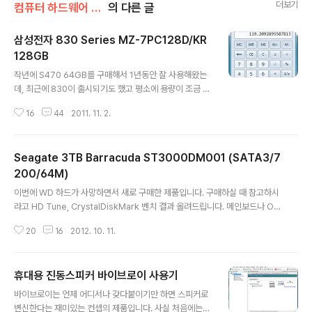
더보기
컴퓨터 하드웨어 이야기
의 다른 글
삼성전자 830 Series MZ-7PC128D/KR
128GB
글 내용
작년에 S470 64GB를 구매해서 1년동안 잘 사용해왔는
데, 최근에 830이 출시되기도 했고 평소에 용량이 조금 모
자란다는 느낌이 들었기 때문에 이번에 확 질러버렸습니
16
44
2011. 11. 2.
다. 아직 윈도우도 설치하지 않아서 소감은 잘 모르겠습니
다만 당연히 470보다는 낫겠죠. 사실 저는 성능 향상보다
는 단순히 용량 증설이 목적이었기 때문에 성능에는 별로
Seagate 3TB Barracuda ST3000DM001 (SATA3/7
관심이 없습니다. 요즘 나오는 SSD는 전부 다 괜찮으니까
요. 저는 구매하기 전에 신경을 안써서 몰랐는데, 박스에 보
200/64M)
글 내용
니까 삼성에서 3년 A/S를 해주네요. 뭐 SSD가 고장날 일
이번에 WD 하드가 사망하면서 새로 구매한 제품입니다. 구매하실 때 참고하시
은 거의 없겠죠. 노턴고스트 15 버전이 들어있네요. 데스크
라고 HD Tune, CrystalDiskMark 벤치 결과 올려드립니다. 메인보드나 OS
톱 패키지라 3.5인치 브라켓도 들어있구요. 일단 기존 47
환경에 따라 다를 수 있으니 참고만 하세요. 3TB 하드를 구매하면 GPT 디스
0으로 그대로 부팅하고 830은 두번째 포트에 연결해서 포
20
16
2012. 10. 11.
크로 초기화 하셔야 하고, 용량은 2.72TB 정도로 나올 겁니다. 저는 500GB
맷하고 벤치마크 2개 돌..
+ 2.24TB 부분으로 파티션을 나눠서 사용하고 있는데, 예전에 어떤 분이 왜
그렇게 나눠서 사용하냐고 말씀하시더군요. 물론 통으로 사용해도 문제는 없는
휴대용 진동스피커 바이브로이 사용기
데, HD Tune 그래프를 잘 보시면 초반 20% 까지는 성능 저하가 거의 없습니
글 내용
다만 그 뒤로 갈 수록 점점 성능이 떨어지고 있습니다. 그래서 저는 항상 하드를
바이브로이는 언제 어디서나 갖다붙이기만 하면 스피커로
파티셔닝 한다면 첫번째 파티션 크기를 20% 미만으로 잡습니다. 위..
변신한다는 재미있는 컨셉의 제품입니다. 사실 처음에는