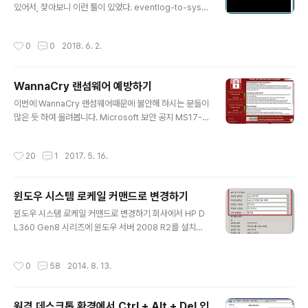
있어서, 찾아보니 이런 툴이 있었다. eventlog-to-syslo
록된 레코드를 응답해버리기 때문이다. 사진 출처 : http
ghttps://code.google.com/archive/p/eventlog-t
s://en.wikipedia.org/wiki/Domain_Name_Syste
o-syslog/ Downloads 페이지에서 받으면 되는데 201
m 예를 들어 당신이 원래 접속하려 했던 사이트의 진짜 IP
작성시간
0
0
2018. 6. 2.
3년 10월에 4.5.1 버전이 나오고 그 이후로 나오지 않고
가 100...
있으니 문제가 생겨도 개선된 버전을 기대하기는 어렵다.
설치는 그냥 압축 풀고 evtsys.exe 파일을 대충 C:\Win
WannaCry 랜섬웨어 예방하기
dows 디렉터리 아래에 복사해둔 후 아래와 같이 설치하
글 내용
면 된다. 여기서의 설치는 그냥 윈도우 서비스에 등록하는
이번에 WannaCry 랜섬웨어때문에 불안해 하시는 분들이
절차다. evtsys -i -h RemoteIP 설치하고 나면 아래와
많은 듯 하여 올려봅니다. Microsoft 보안 공지 MS17-0
같이 윈도우 서비스에 Eventlog to Syslog라는 이름으
10 - 긴급 https://technet.microsoft.com/ko-kr/lib
로 등록되는..
rary/security/ms17-010.aspx 위 링크는 지난 3월에
작성시간
20
1
2017. 5. 16.
MS에서 발표한 보안 공지입니다. SMB(Server Messa
ge Block) 1.0 프로토콜의 취약점을 이용하여 Remote
Code Execution을 할 수 있다는 것인데요... 윈도우 업
윈도우 시스템 로케일 커맨드로 변경하기
데이트를 매월 꾸준히 해오셨던 분들이라면 별다른 문제가
글 내용
없으시겠지만, 평소에 윈도우 업데이트를 잘 하지 않는 분
윈도우 시스템 로케일 커맨드로 변경하기 회사에서 HP D
들은 취약한 환경일 수 있습니다. 아래와 같이 Microsoft
L360 Gen8 시리즈에 윈도우 서버 2008 R2를 설치하
®Update 카탈로그 사이트를 통해 각 윈도우 버전별 업데
면, 로케일이 미국으로 잡히는 현상을 발견하게 되었다. 아
이..
마 Gen8 시리즈가 영문판 기준으로 무인설치 응답파일을
작성시간
0
58
2014. 8. 13.
만들어 자동으로 드라이버를 설치하기 때문에 발생하는 증
상이 아닐까 싶다. 이 문제를 해결하고자 나는 아래와 같은
방법을 사용하기로 하였다. 물론 마우스로 수동으로 변경
원격 데스크톱 환경에서 Ctrl + Alt + Del 입