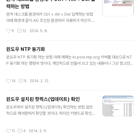
하는 방법도 있지만, 작업할 대상 서버의 수량이 많다면 일
력하는 방법
일이 마우스로 변경하는 행위는 삽질이 아닐까 싶다. 전반
글 내용
적인 사용법은 아래 링크에 잘 나와있다. 윈도우 2008(비
원격 데스크톱 환경에서 Ctrl + Alt + Del 입력하는 방법
스타) 이후 버전에 적용 가능한 방법이다. http://msdn.m
아래 화면과 같이 AD 조인된 환경에서 사용자가 자신의 D
icrosoft.com/en-us/goglobal/bb964650(en-u
omain 계정 패스워드를 만료되기 전에 미리 변경하기 위
작성시간
9
12
2014. 5. 8.
s)..
해서는 Ctrl + Alt + Del 키를 입력해야 한다. 물론 Dom
ain Admins 그룹에 속해 있다면 net user "usernam
e" "password" /domain 명령어로도 패스워드 변경이
윈도우 NTP 동기화
가능하다. 하지만 일반 유저는 그럴 권한이 없다. 그런데 원
글 내용
윈도우 NTP 동기화 하는 방법 아래 예제는 kr.pool.ntp.org 서버를 대상으로 NT
격 데스크톱 환경에서는 Ctrl + Alt + Del 키를 사용할 수
P 동기화 하는 명령어 셋이다. 개인적으로 만들어 쓰고 있는 내용이니 그냥 참고만
없다. Ctrl + Alt + Del 키를 입력하면 자신의 PC에 키가
하기 바란다. reg add "HKLM\SYSTEM\CurrentControlSet\Services\W3
입력되어 버린다. 이 문제를 해결할 수 있는 한 가지 방법으
2Time\TimeProviders\NtpClient" /v Enabled /t REG_DWORD /d 1 /f re
로 고정 키 기능이 있다. 위 그림처럼 고정 키 기능을 활성
작성시간
14
5
2014. 2. 12.
g add "HKLM\SYSTEM\CurrentControlSet\Services\W32Time\TimeP
화 시..
roviders\NtpClient" /v SpecialPollInterval /t REG_DWORD /d 3600 /f r
eg add "HKLM\SYSTEM\CurrentControlSet\Services\W32..
윈도우 설치된 핫픽스(업데이트) 확인
글 내용
윈도우에서 설치된 핫픽스(업데이트) 확인하는 방법 일반
적으로 제어판에서 확인할 것이다. 하지만 커맨드로 확인
해야 한다면? 보통은 systeminfo 커맨드를 이용할 것이
다. 그런데 systeminfo 커맨드로는 설치된 날짜를 확인
작성시간
11
4
2014. 2. 9.
할 수 없다. 따라서 아래와 같이 wmic 커맨드를 활용해보
자. wmic QFE Get HotFixID,InstalledOn 아래와 같이