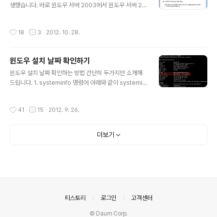
1. 원격 컴퓨터에 시스템 기본 공유인 IPC$, ADMIN$ 둘
생했습니다. 바로 윈도우 서버 2003에서 윈도우 서버 20
다 있어야 한다. 2. 내장 Administrator 계정이 아닌 Ad
12로 원격 데스크톱 연결을 할 수 없었던 문제인데... 위 그
mini..
림을 보시면 원격 데스크톱 설정시 윈도우 8과 윈도우 서
작성시간
18
3
2012. 10. 28.
버 2012에서는 기본적으로 네트워크 수준 인증을 사용하
는 것에 체크되어 있습니다. 별 생각 없이 이렇게 체크된 상
태로 원격 데스크톱을 구성해 놓으면 윈도우 XP나 윈도우
윈도우 설치 날짜 확인하기
서버 2003에서는 접속할 수 없게 됩니다. 윈도우 XP의 경
글 내용
우 SP3 이상에서 특정 레지스트리 수정을 통해 네트워크
윈도우 설치 날짜 확인하는 방법 간단히 두가지만 소개해
수준 인증(NLA)을 사용할 수 있도록 설정할 수 있지만, 윈
드립니다. 1. systeminfo 명령어 아래와 같이 systemin
도우 서버 2003은 그런 방법조차 없습니다. 따라서 윈도
fo 명령어를 입력하시면 한글 윈도우에서 "원래 설치 날
우 8이나 윈도우 서버 2012에서 원격 데스크톱 설정을 하
짜" 라는 항목으로 나옵니다. 2. wmic 활용 아래와 같이
작성시간
41
15
2012. 9. 26.
실 때는, ..
입력해보세요. wmic OS get InstallDate 2012년 09
월 22일 16시 13분 49초라고 나왔습니다. 이상입니다. ※
잡담 예전에는 이렇게 너무 짧은 내용의 글을 블로그에 올
더보기
리는게 좀 그래서 제 머리속에만 담아두고 넘어갔는데, 앞
으로는 한줄짜리 팁이라도 누군가에게 도움될만하다 싶으
면 올릴 생각입니다. 그리고 저 역시 이렇게 내용을 정리해
두어야 필요할 때 찾아서 사용할 수 있습니다. 모든 명령어
를 다 기억할 수는 없으니까요.
의안내
티스토리
로그인
고객센터
© Daum Corp.