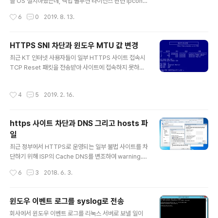
리자 권한으로 띄울 수 있다면 어떻게 될까요? net user
를 OS 설치하였는데, 백업 솔루션 라이선스 관련 ipconfi
명령어로 패스워드를 변경할 수 있지 않을까요? 바로 그 점
g 명령어를 입력했을 때 첫번째 순서에 메인 IP가 오도록
작성시간
6
0
2019. 8. 13.
을 활용해서 Utilman.exe 대신 cmd.exe가 뜨도록 처..
변경해달라는 요구를 받았다. 예를 들면 아래와 같다. 위와
같이 3개의 IP가 존재한다고 가정할 때, 192.168.100.10
0 IP가 ipconfig 명령을 입력했을 때 제일 위에 표시되어
HTTPS SNI 차단과 윈도우 MTU 값 변경
야 한다는 요구였다. 처음에는 이더넷 어댑터 이름으로 정
글 내용
최근 KT 인터넷 사용자들이 일부 HTTPS 사이트 접속시
렬되는게 아닌가 싶었는데, 예시를 보면 이더넷 3, 이더넷
TCP Reset 패킷을 전송받아 사이트에 접속하지 못하는
2, 이더넷 순서로 표시되고 있다. 그래서 이름 역순으로 정
사태가 벌어지고 있다. 이유는 보안 장비에서 TLS Hands
렬되는건가 싶어서 이름을 변경해보기도 했는데, 이름과
haking에 필요한 Client Hello 패킷을 가로채 SNI 필드
순서는 아무런 상관이 없었다. 검색해보니 바인딩 순서를
작성시간
4
5
2019. 2. 16.
를 확인하여 Black List에 포함된 사이트라면 Reset 패
편집할 수 있었다. 아래와 같이 네트워크 어댑터 설정 변
킷을 보내는 일이 벌어지고 있기 때문이다. 이를 회피하기
경..
위해 VPN, DNS over HTTPS, ESNI, DPI 무력화(Goo
https 사이트 차단과 DNS 그리고 hosts 파
dbyeDPI) 등 다양한 노력이 이루어지고 있는 것으로 알
일
고 있다. 그 중 한가지가 바로 MTU 값 조절이다. MTU는
글 내용
Maximum Transmission Unit의 약자로 이더넷 전송
최근 정부에서 HTTPS로 운영되는 일부 불법 사이트를 차
패킷의 최대 크기(Bytes)를 의미한다. 이 MTU 값을 500
단하기 위해 ISP의 Cache DNS를 변조하여 warning.o
이하로 조절하..
r.kr 사이트로 이동되도록 조치하였다. 변조라고 표현한 이
작성시간
6
3
2018. 6. 3.
유는... DNS는 규약상 정해진대로 동작해야 하는데, 쿼리
가 들어오면 root 도메인부터 차례로 Recursion 수행하
여 Authoritative NS에 질의하여 Record를 응답해야
윈도우 이벤트 로그를 syslog로 전송
하는데, Black List에 올라있는 쿼리가 들어오면 Authori
글 내용
회사에서 윈도우 이벤트 로그를 리눅스 서버로 보낼 일이
tative NS를 찾으러 Recursion 수행하지 않고 자체 등