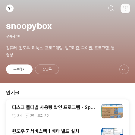
검색하기
티스토리
snoopybox
구독자
10
컴퓨터, 윈도우, 리눅스, 프로그래밍, 알고리즘, 파이썬, 프로그램, 동
영상
구독하기
방명록
신고하기 레이어
열기
인기글
디스크 폴더별 사용량 확인 프로그램 - Spac
eSniffer
34
29
조회
29
윈도우 7 서비스팩 1 베타 빌드 설치