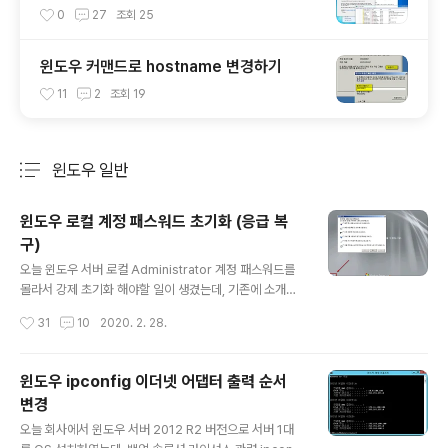
0
27
조회
25
윈도우 커맨드로 hostname 변경하기
11
2
조회
19
윈도우 일반
분류 전체보기
주요 글 목록
윈도우 로컬 계정 패스워드 초기화 (응급 복
구)
글 내용
오늘 윈도우 서버 로컬 Administrator 계정 패스워드를
몰라서 강제 초기화 해야할 일이 생겼는데, 기존에 소개해
드렸던 몇가지 프로그램 말고 윈도우 자체 기능을 이용해
작성시간
31
10
2020. 2. 28.
서 일종의 트릭으로 해결하는 방법을 소개해드리겠습니다.
트릭의 주인공은 바로 접근성 센터를 띄워주는 Utilman.e
xe 파일입니다. 로그온 화면 하단 구석에 보시면 아래와 같
윈도우 ipconfig 이더넷 어댑터 출력 순서
은 버튼이 있죠? 그걸 누르면 접근성 센터가 뜹니다. 윈도
변경
우 7~10, 서버 2008~2019 모두 동일하게 활용 가능합
글 내용
니다. 만약 저 화면에서 접근성 센터 대신에 CMD 창을 관
오늘 회사에서 윈도우 서버 2012 R2 버전으로 서버 1대