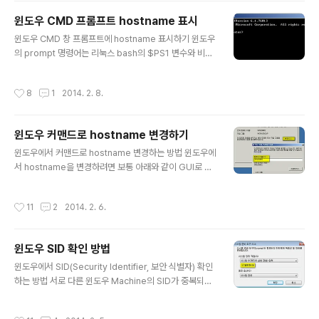
find 커맨드를 조합하거나, 직접 Where 조건을 넣어 쿼리
윈도우 CMD 프롬프트 hostname 표시
하면 특정 핫픽스 설치 여부와 날짜를 확인할 수 있겠다. w
글 내용
mic QFE Get HotFixID,InstalledOn | find "KB2839
윈도우 CMD 창 프롬프트에 hostname 표시하기 윈도우
894" wmic QFE Where HotFixID="KB2839894"
의 prompt 명령어는 리눅스 bash의 $PS1 변수와 비슷
Get HotFixID,InstalledOn
하다. 기본적으로 위 그림과 같이 현재 위치와 ">" 기호가
표시된다. 이 기본값은 아래와 같다. prompt $P$G 더
작성시간
8
1
2014. 2. 8.
자세한 표현을 알아보려면 prompt /? 를 입력해보자. 아
래와 같이 도움말이 나올 것이다. C:\Users\Administra
tor>prompt /? cmd.exe 명령 프롬프트를 바꿉니다. P
윈도우 커맨드로 hostname 변경하기
ROMPT [문자열] 문자열 새 명령 프롬프트를 지정합니
글 내용
다. 프롬프트는 일반 문자와 다음의 특수 코드로 만들어질
윈도우에서 커맨드로 hostname 변경하는 방법 윈도우에
수 있습니다. $A & (앰퍼샌드 기호) $B | (파이프) $C (
서 hostname을 변경하려면 보통 아래와 같이 GUI로 할
(왼쪽 괄호) $D 현재 날짜 $E 이스케이프 코드 (ASCII 코
것이다. 하지만 배치스크립트를 돌리는 경우 hostname
드 27) $F ) (..
을 변경하려면 어떻게 해야 할까? 2가지 정도의 방법을 소
작성시간
11
2
2014. 2. 6.
개하겠다. wmic 커맨드로 변경하기 관리자 권한으로 커맨
드 창을 띄운 후 아래와 같이 입력해보자. wmic Comput
erSystem Where Name="%COMPUTERNAM
윈도우 SID 확인 방법
E%" Call Rename Name="NEW-HOSTNAME" "%
글 내용
COMPUTERNAME%" 은 현재의 hostname을 받아주
윈도우에서 SID(Security Identifier, 보안 식별자) 확인
는 환경변수이기 때문에 Where 조건에 그대로 사용하면
하는 방법 서로 다른 윈도우 Machine의 SID가 중복되면
된다. 물론 해당 변수를 사용하지 않고 직접 hostname을
문제의 소지가 있으므로, VM Template 제작시 Syspre
입력해도 상관은 없다. "NEW-HOSTNAME" ..
p 일반화 과정은 반드시 포함해주자. 아무튼 SID 간단히
작성시간