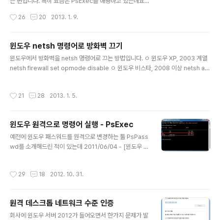
는 편입니다. 특히 요즘은 PsExec를 애용하고 있는데요,
PsTools는 최초 실행시 라이선스 동의 창이 뜹니다. 뭐
작성시간
26
20
2013. 1. 9.
이정도야 Agree 버튼을 한번 눌러 주는 일이 그리 힘든
것도 아닌데 뭐... 라고 생각하시겠지만, 문제는 일괄 배치
파일에 넣어서 대량으로 실행해야 할 경우 발생합니다. CL
윈도우 netsh 명령어로 방화벽 끄기
I 기반의 툴은 일반적으로 뒤에 /? 붙이면 옵션을 설명해 주
글 내용
윈도우에서 방화벽을 netsh 명령어로 끄는 방법입니다. ㅇ 윈도우 XP, 2003 계열
는데, PsTools는 EULA 창을 스킵하는 옵션을 설명해놓
netsh firewall set opmode disable ㅇ 윈도우 비스타, 2008 이상 netsh ad
지 않았습니다. 그런데 두둥... 위 그림을 보면 창 제목 바로
vfirewall set allprofiles state off 참고로 netsh에서는 앞머리 글자 몇개만 써
아래에 깨알같이(?) 설명되어 있습니다. You can also u
도 되는 것들이 많습니다. 따라서 아래와 같이 입력하셔도 작동합니다. 물론 가독성
se the /accepteula command-line switch to acc
작성시간
21
28
2013. 1. 5.
은 안 좋지만요. ㅇ 윈도우 XP, 2003 계열 netsh f s o d ㅇ 윈도우 비스타, 2008
ept the E..
이상 netsh ad s a state off 이상입니다. ※ 지난 12월에 결혼하고 신혼여행 다녀
오느라 한달 정도 블로그를 쉬었습니다. 늦었지만 새해 복 많이 받으세요. (__)
윈도우 원격으로 명령어 실행 - PsExec
글 내용
예전에 윈도우 패스워드를 원격으로 변경하는 툴 PsPass
wd를 소개해드린 적이 있는데 2011/06/04 - [윈도우 일
반] - 원격 서버 패스워드 한꺼번에 변경하기 오늘은 원격
으로 명령어를 날릴 수 있는 PsExec를 소개해 드리겠습
작성시간
29
18
2012. 10. 31.
니다. 이름이 비슷한데 Sysinternals의 PsTools에 포함
된 툴입니다. PsTools http://technet.microsoft.co
m/en-us/sysinternals/bb896649.aspx 일단 PsEx
원격 데스크톱 네트워크 수준 인증
ec는 따로 올려두겠습니다. PsExec를 사용하여 원격으
글 내용
로 커맨드를 실행하기 위한 전제 조건은 다음과 같습니다.
회사에 윈도우 서버 2012가 들어오면서 한가지 문제가 발