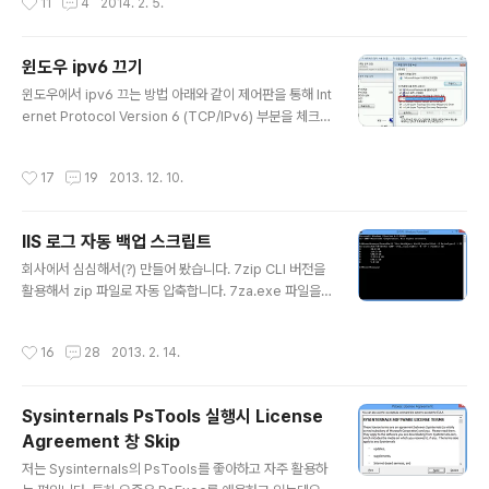
11
4
2014. 2. 5.
확인하는 방법 C:\>whoami /user 사용자 정보 -------
--------- 사용자 이름 SID ================ =
===================================
윈도우 ipv6 끄기
========= snoopy-vm\snoopy S-1-5-21-134
글 내용
4533890-3057348183-311227507-1000 who
윈도우에서 ipv6 끄는 방법 아래와 같이 제어판을 통해 Int
ami /user 커맨드를 입력하면 현재 로그인 한 사용자의 S
ernet Protocol Version 6 (TCP/IPv6) 부분을 체크
ID가 나온다. 저 SID에서 마지막 RID 부분을 ..
풀어줘도 되지만 NIC가 여러개인 경우, 대량으로 작업해야
하는 경우(자동화)에는 적합하지 않다. 따라서 아래와 같이
작성시간
17
19
2013. 12. 10.
레지스트리 변경 방법을 활용해보자. 관리자 권한으로 명
령 프롬프트를 띄운 후 아래 커맨드 입력 reg add "HKL
M\SYSTEM\CurrentControlSet\Services\Tcpip6
IIS 로그 자동 백업 스크립트
\Parameters" /v DisabledComponents /t REG_D
글 내용
WORD /d 0xFFFFFFFF /f 리부팅 해야 적용된다. ※ 적
회사에서 심심해서(?) 만들어 봤습니다. 7zip CLI 버전을
용 전 ※ 적용 후 DisabledComponents 의 값 데이터
활용해서 zip 파일로 자동 압축합니다. 7za.exe 파일을 P
의미는 아래를 참조 Type 0 to enable ..
ATH 걸려있는 C:\Windows\System32 같은 폴더에
복사해 두시고 IIS_LOG_COMPRESS.cmd 파일을 실행
작성시간
16
28
2013. 2. 14.
하시면 최근 7개 파일을 제외하고 전부 zip으로 압축해줍
니다. 작업 스케쥴러에 등록시켜두고 매일 1회 실행되도록
하면 되겠지요? IIS 로그 폴더 위치랑 최근 몇개 파일을 제
Sysinternals PsTools 실행시 License
외할 것인지는 빨간색 부분을 수정해 주시면 되겠습니다. II
Agreement 창 Skip
S_LOG_COMPRESS.cmd @echo off set LOG_DI
글 내용
R=C:\inetpub\logs\LogFiles set REMAIN_COUNT
저는 Sysinternals의 PsTools를 좋아하고 자주 활용하
=7 for /f "tokens=1" %%a in ('dir /a:d /b ..