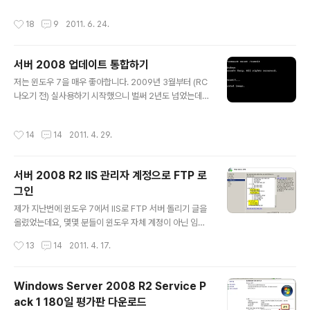
pol.msc를 실행하여 로컬 보안 정책으로 들어갑니다. 계
그런가 하면... ICMPv4 에코 요청에 관한 인바운드 규칙
작성시간
18
9
2011. 6. 24.
정 정책..
이 파일 및 프린터 공유에 포함되어 있기 때문입니다. 방화
벽 예외로 풀어주기 전에는 Ping 응답이 없었으나, 풀어준
후에는 응답이 잘 옵니다.
서버 2008 업데이트 통합하기
글 내용
저는 윈도우 7을 매우 좋아합니다. 2009년 3월부터 (RC
나오기 전) 실사용하기 시작했으니 벌써 2년도 넘었는데
요, 그래서 윈도우 서버도 2008보다 2008 R2를 좋아합
니다. 그런데 회사에서 보니 서버 2008이 설치된 VM이 2
작성시간
14
14
2011. 4. 29.
008 R2보다 훨씬 더 많아 보이더군요. 물론 R2는 32비
트가 없어서 그럴 수도 있겠지만... 아무튼 오늘은 서버 20
08 이야기를 다뤄보겠습니다. 참고로 아래 내용은 비스타
서버 2008 R2 IIS 관리자 계정으로 FTP 로
에도 동일하게 적용됩니다. 윈도우 7에서는 Install.wim
그인
파일을 편집하는 작업이 참 편합니다. 자체 내장된 DISM
글 내용
명령어로 마운트/언마운트 및 업데이트, 서비스팩, IE9, 드
제가 지난번에 윈도우 7에서 IIS로 FTP 서버 돌리기 글을
라이버 등을 통합할 수 있으니까요. 하지만 비스타는 그렇
올렸었는데요, 몇몇 분들이 윈도우 자체 계정이 아닌 임의
지 않습니다. Imagex로 마운트를 하고 PEIMG라는 ..
로 생성한 계정으로 FTP 서버를 관리하기 원하시더군요.
작성시간
13
14
2011. 4. 17.
사실 저도 요즘은 그 필요성을 느끼고 있습니다. 제가 돌리
고 있는 FTP 서버로 가끔 다른 사람들에게 파일을 보내야
할 일이 있는데, 제가 사용하는 snoopy 계정과 비번을 알
Windows Server 2008 R2 Service P
려주려니 좀 그렇더군요. 그래서 방법을 찾아봤는데 윈도
ack 1 180일 평가판 다운로드
우 7의 IIS에는 그 기능이 없는 듯 하고, 서버 2008 R2에
글 내용