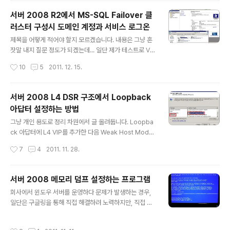
트해보시는 것도 나쁘지 않을 듯 싶습니다. 자세한 가이드
서버 2008 R2에서 MS-SQL Failover 클
는 생략하고 그냥 전체적인 흐름만 보여드리겠습니다. 우
러스터 구성시 도메인 계정과 서비스 로그온
선 Windows 배포 서비스를 구성하려면 4가지 요소가 필
글 내용
요합니다. ㅇ Active Directory ㅇ DHCP 서버 ㅇ DNS
제목을 어떻게 적어야 할지 모르겠습니다. 내용은 그냥 혼
서버 ㅇ Windows 배포 서비스 저는 서버 2008 R2 한
잣말 내지 질문 정도가 되겠는데... 일단 제가 테스트로 VM
대에 위 4가지 요소를 전부 구성하겠습니다. 1. 네트워크
을 3대 생성했습니다. 스펙은 전부 동일하고 서버 2008 R
작성시간
10
5
2011. 12. 15.
설정 일단 서버에 고정 IP를 설정해주세요. VMware에 아
2입니다. ADDC - snoopy.com 도메인 컨트롤러 MSC
무..
S01 - DB서버 1번 MSCS02 - DB서버 2번 그런데 Fail
over 클러스터를 구성한 다음 MS-SQL 2008 R2를 설
서버 2008 L4 DSR 구조에서 Loopback
치하는데, 계정을 넣는 부분이 있습니다. 거기에 제가 로컬
아답터 설정하는 방법
시스템 (NT AUTHORITY\SYSTEM) 계정을 넣으면 오
글 내용
류가 발생하더군요. 도메인 계정을 넣어야 한다고 문구가
그냥 개인 용도로 정리 차원에서 글 올려둡니다. Loopba
나와서 어쩔 수 없이 도메인 Administrator 계정을 넣고
ck 아답터에 L4 VIP를 추가한 다음 Weak Host Model
SQL 설치를 진행하긴 했습니다만... 그래서 일단 구성은
설정을 위해 명령어를 날려줍니다. 참조할만한 글 http://t
작성시간
7
4
2011. 11. 28.
이렇게 되었습니다. 아래 녀석이 MS..
echnet.microsoft.com/en-us/magazine/2007.0
9.cableguy.aspx http://technet.microsoft.com/k
o-kr/library/bb878108(en-us).aspx 서버의 기존 R
서버 2008 메모리 덤프 설정하는 프로그램
eal IP 아답터 이름을 service라 가정하고, Loopback
글 내용
회사에서 윈도우 서버를 운영하다 문제가 발생하는 경우,
아답터 이름을 loopback이라 가정하면 netsh interfac
일단은 구글링을 통해 직접 해결하려 노력하지만, 직접 해
e ipv4 set interface "service" weakhostreceive
결할 수 없는 문제라면 MS에 케이스를 오픈하곤 합니다.
=enabled netsh interface ipv4 set inte..
그런데 그때마다 자주 돌아오는 답변은 우선 메모리 덤프
작성시간