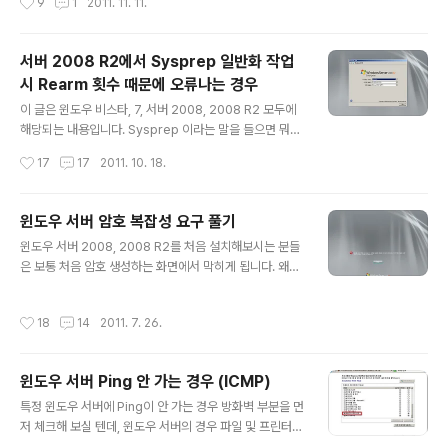
9
1
2011. 11. 11.
를 떠서 보내달라는 것입니다. 메모리 덤프는 어떻게 수집
할까요? 일반적으로 블루스크린이 뜨게 되면 자동으로 메
모리 덤프가 생성됩니다. 하지만 기본적으로 커널 메모리
서버 2008 R2에서 Sysprep 일반화 작업
또는 작은 메모리 덤프가 떨어지기 때문에 MS에서 분석하
시 Rearm 횟수 때문에 오류나는 경우
기에 정보가 부족할 수 있습니다. 그래서 보통 MS에서는
글 내용
전체 메모리 덤프를 수집해서 보내달라고 합니다. 전체 메
이 글은 윈도우 비스타, 7, 서버 2008, 2008 R2 모두에
모리 덤프를 수집하려면 어떻게 해야할까요? 수동으로 레
해당되는 내용입니다. Sysprep 이라는 말을 들으면 뭐가
지스트리를 수정하시려면 아래 글을 참조하시구요 http://
떠오르시나요? 대게 만능고스트라는 단어를 떠올리시지
작성시간
17
17
2011. 10. 18.
support.microsoft.com/kb/..
않을까 싶습니다. Sysprep으로 일반화 봉인을 해두면, 하
드웨어 정보를 싹 날리고 윈도우를 새로 셋팅하기 때문에
흔히들 말하는 만능고스트용 이미지 배포에 이 Sysprep
윈도우 서버 암호 복잡성 요구 풀기
이 자주 쓰이고 있습니다. 대기업 PC나 노트북 구매해보셨
글 내용
윈도우 서버 2008, 2008 R2를 처음 설치해보시는 분들
나요? 처음에 구매하자마자 전원을 켜면 아마 아래와 비슷
은 보통 처음 암호 생성하는 화면에서 막히게 됩니다. 왜냐
한 화면을 만나보실 것입니다. 그 이유는 대기업에서 브랜
하면 복잡한 암호를 요구하는데 그 조건을 잘 모르기 때문
드 컴퓨터를 출고할 때 드라이버와 일부 불필요한(?) 프로
입니다. 복잡한 암호의 요건은 아주 간단합니다. 소문자, 대
그램들을 미리 설치해두고 Sysprep 일반화 봉인을 해서
작성시간
18
14
2011. 7. 26.
문자, 숫자, 특수문자 중 3가지 이상 종류를 조합하면 됨 예
출고하기 때문입니다. 위 그림은 서버 2008 R2라서 조금
를 들어 1q@ 같은 암호는 가능합니다. 숫자, 소문자, 특수
낯설게 느껴지..
문자가 조합되었으니까요. 이걸 모르는 상태에서 열심히
윈도우 서버 Ping 안 가는 경우 (ICMP)
암호를 입력하다 보면 아래와 같은 결과를 맛보게 되지요. l
글 내용
usrmgr.msc에서 암호를 변경해도 똑같습니다. net use
특정 윈도우 서버에 Ping이 안 가는 경우 방화벽 부분을 먼
r 명령어로 암호를 변경해도 똑같습니다. 제어판에서 변경
저 체크해 보실 텐데, 윈도우 서버의 경우 파일 및 프린터
해도 똑같습니다. 이 귀찮은 암호 정책을 해제하려면? sec
공유를 방화벽 예외로 풀어주셔야 Ping 응답이 옵니다. 왜