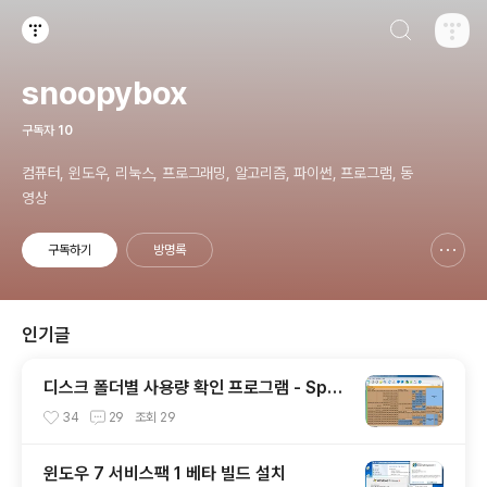
검색하기
티스토리
snoopybox
구독자
10
컴퓨터, 윈도우, 리눅스, 프로그래밍, 알고리즘, 파이썬, 프로그램, 동
영상
구독하기
방명록
신고하기 레이어
열기
인기글
디스크 폴더별 사용량 확인 프로그램 - Spac
eSniffer
34
29
조회
29
윈도우 7 서비스팩 1 베타 빌드 설치