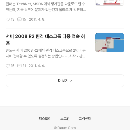
는 그 기능이 있더군요. 그래서 그 방법을 소개해드립니다.
원래는 TechNet, MSDN에서 평가판을 다운로드 할 수
(참고로 제가 돌리고 있는 FTP 서버는 => ZOTAC ZBO
있는데, 지금 링크에 문제가 있는건지 몰라도 제 컴퓨터에
X HD-ID11) 이 글에서는 FTP 서버가 생성되어 있다고 가
서는 정상적으로 다운로드가 진행되지 않더군요. http://te
작성시간
13
15
2011. 4. 8.
정하고, IIS 관리자 계정을 생성하여 그것으로 로그인..
chnet.microsoft.com/ko-KR/evalcenter/dd4591
37.aspx http://www.microsoft.com/windowsser
ver2008/ko/kr/trial-software.aspx 그래서 다이렉
서버 2008 R2 원격 데스크톱 다중 접속 허
트 다운로드 링크를 올려드립니다. 영문판 서버 2008 R2
용
SP1 x64 평가판입니다. http://care.dlservice.micro
글 내용
soft.com/dl/download/4/1/D/41DEA7E0-B30D-4
윈도우 서버 2008 R2에서 원격 데스크톱으로 2명이 동
012-A1E3-F24DC03BA1BB/7601.17514.101119-
시에 접속할 수 있도록 설정하는 방법입니다. 시작 - 관리
1850_x64fre_..
도구 - 원격 데스크톱 서비스 - 원격 데스크톱 세션 호스트
작성시간
15
21
2011. 4. 6.
구성 사용자당 세션을 하나로 제한 => 더블 클릭 사용자당
세션을 하나로 제한 => 체크 풀기 변경 후 로그오프 한번 해
주세요. 위 내용을 마우스가 아닌 레지스트리로 하시려면
더보기
아래 파일을 병합해주세요. 제가 레지샷으로 변화분 비교
해보고 만든 레지입니다. Windows Registry Editor V
ersion 5.00 [HKEY_LOCAL_MACHINE\SYSTEM
\CurrentControlSet\Control\Terminal Server] "T
SServerDrainMode"=dword:00000000 "UserS
essionLim..
의안내
티스토리
로그인
고객센터
© Daum Corp.