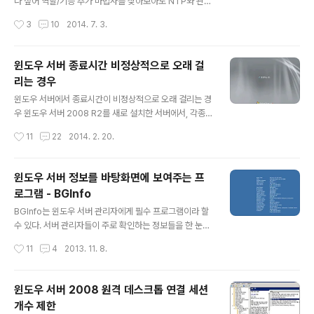
Policy 디렉터리에서 Audit 디렉터리를 삭제하는 것이다.
나 싶어 역할/기능 추가 마법사를 찾아보아도 NTP와 관련
경로는 아래와 같다. \\FQDN\SYSVOL\FQDN\Policies
된 내용은 전혀 보이지 않는다. 그렇다면 기능이 없다는 말
작성시간
3
10
2014. 7. 3.
\{GUID}\MACHINE\Micr..
인가? 그럴 리가... 윈도우에서 NTP 서버 및 클라이언트
기능은 W32Time 서비스가 담당한다. 그런데 NTP 서버
기능은 기본적으로 비활성화 되어 있다. 따라서 이 부분을
윈도우 서버 종료시간 비정상적으로 오래 걸
활성화 해주면 끝이다. 그런데 일단 현재 활성화가 되어 있
리는 경우
는지부터 먼저 확인해보자. 아래 커맨드를 입력해보라. w3
글 내용
2tm /query /configuration 아마 아래와 같은 에러가
윈도우 서버에서 종료시간이 비정상적으로 오래 걸리는 경
발생할지도 모른다. 에러가 발생하는 이유는 W32Time
우 윈도우 서버 2008 R2를 새로 설치한 서버에서, 각종
서비스가 시작되지 않았기 때문이다. 그런데 이 서비스는
셋팅 및 윈도우 업데이트를 좀 설치하고 리부팅 하려 했더
작성시간
11
22
2014. 2. 20.
기본 값으로 시작 유형이 자동으로 설정되어 있다. 따라서
니, 황당하게도 무려 2시간동안 종료하는 중 동그라미만
서..
돌아간다고... 윈도우를 종료하는데 오랜 시간이 걸린다면
당연히 여러가지 이유가 있을 수 있겠지만, 이처럼 비정상
윈도우 서버 정보를 바탕화면에 보여주는 프
적으로 오래 걸린다면 아래 문제를 의심해 볼 수 있다. 회사
로그램 - BGInfo
보안 정책에 따라 시스템 종료: 가상 메모리 페이지 파일 지
글 내용
움 정책을 적용한 경우 이 정책을 적용하면 종료할 때 윈도
BGInfo는 윈도우 서버 관리자에게 필수 프로그램이라 할
우가 pagefile.sys 파일을 완전히 지운다. 그런데 이 지운
수 있다. 서버 관리자들이 주로 확인하는 정보들을 한 눈에
다는 말이 파일을 삭제한다는 뜻이 아니라 Zero-Fill 한다
바탕화면에 보여주기 때문이다. BgInfo http://technet.
작성시간
11
4
2013. 11. 8.
는 것이다. 그러니까 파일을 0으로 채운다는 뜻이다. 따라
microsoft.com/ko-kr/sysinternals/bb897557.as
서 하드디스..
px 4.20 버전 올려둠 실행하면 아래와 같은 정보들이 바
탕화면에 표시된다. 그런데 정확히 표현하자면 정보를 오
윈도우 서버 2008 원격 데스크톱 연결 세션
버레이 해주는 것은 아니고, 기존 바탕화면 이미지에 텍스
개수 제한
트를 입혀서 새로운 바탕화면 이미지를 생성하는 방식이
글 내용