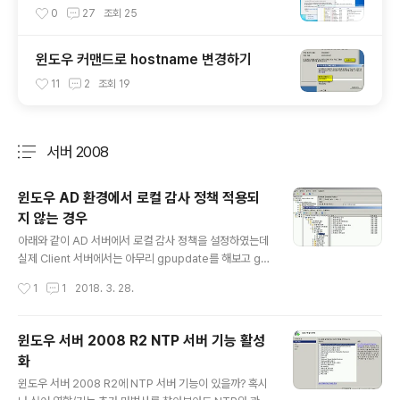
0
27
조회
25
윈도우 커맨드로 hostname 변경하기
11
2
조회
19
서버 2008
분류 전체보기
주요 글 목록
윈도우 AD 환경에서 로컬 감사 정책 적용되
지 않는 경우
글 내용
아래와 같이 AD 서버에서 로컬 감사 정책을 설정하였는데
실제 Client 서버에서는 아무리 gpupdate를 해보고 gp
result로 결과를 확인해봐도, 정상적으로 적용된 것처럼
작성시간
1
1
2018. 3. 28.
나오지만 실제로 gpedit.msc와 auditpol에서는 적용되
지 않은 현상이 발견되었다. 결과적으로 Bug라고 할 수 있
는데, 고급 감사 정책을 구성했다가 원복한 경우 실제 Poli
윈도우 서버 2008 R2 NTP 서버 기능 활성
cy 디렉터리에 Audit 디렉터리가 Garbage로 남아서 발
화
생하는 것 같다. 해결책은 고급 감사 정책을 사용하지 않는
글 내용
경우 명백히 사용하지 않도록 아래와 같이 설정하고 실제
윈도우 서버 2008 R2에 NTP 서버 기능이 있을까? 혹시