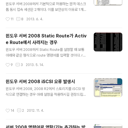
다. 즉 그림이다. 따라서 정보의 현행화 문제가 발생한다.
윈도우 서버 2008에서 기본적으로 허용하는 원격 데스크
이 문제를 해결하기 위해 나는 아래와 같은 방법을 구상해
톱 동시 접속 세션은 2개이다. 이를 보안상의 이유로 1개로
보았다. 매번 로그인 할 때마다 프로그램이 실행되도록 하
제한하는 방법은 아래와 같다. (2008 R2 기준) 로컬 그룹
작성시간
11
8
2013. 6. 4.
는 것이다. 그리고 이 서버에 로그온 하는 모든 유저들..
정책 편집기 - 컴퓨터 구성 - 관리 템플릿 - Windows 구
성 요소 - 터미널 서비스 - 원격 데스크톱 세션 호스트 - 연
결 - 연결 개수 제한 위 그림은 연결 개수를 1개로 제한한
윈도우 서버 2008 Static Route가 Activ
것이다. 이를 레지스트리로 수정하려면? REG ADD "HKL
e Route에서 사라지는 경우
M\SOFTWARE\Policies\Microsoft\Windows NT
글 내용
\Terminal Services" /v MaxInstanceCount /t REG
윈도우 서버 2008에서 Static Route를 설정할 때 보통
_DWORD /d 1 /f 위 명령어 한줄이면 충분하다. 이렇게
아래와 같은 형식으로 route 명령어를 입력할 것이다. ro
설정해두면 기존 세션이 연결된 상태에서 추가 연결을 시
ute -p add 1.1.1.1 172.27.195.1 route -p add 2.2.2.
작성시간
9
3
2013. 5. 14.
도할 경우 ..
2 mask 255.255.255.255 172.27.195.1 route -p
add 3.3.3.3/32 172.27.195.1 일반적인 환경에서는 위
형식으로 route 설정을 해도 별다른 문제가 없다. 하지만
윈도우 서버 2008 iSCSI 오류 발생시
Failover Cluster 구성된 환경이라면 각별히 주의해야
글 내용
윈도우 서버 2008, 2008 R2에서 스토리지를 iSCSI 방
한다. 아래와 같이 Static Route 설정된 1.1.1.1, 2.2.2.2,
식으로 연결하는 경우 아래 설정을 적용하시길 권장드립니
3.3.3.3에 대한 규칙은 Active Route에 존재해야 하며
다. 동일한 문제로 두번이나 큰 장애를 겪었기 때문에, 다른
그것이 정상이다. 하지만 아래와 같이 당연히 있어야 할 St
분들은 겪지 않으셨으면 하는 마음에서 올립니다. 참조 링
ati..
작성시간
14
2
2012. 11. 4.
크 http://support.microsoft.com/kb/981482 증상
은 윈도우 이벤트 로그에 아래와 같은 이벤트가 뜨고, 디스
크가 정상적으로 보이지 않는 것입니다. Error ID 20 Co
서버 2008 명령어로 역할/기능 추가하는 방