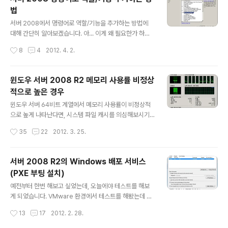
nnection to the target was lost. The initiator will
법
attempt to retry the connection. Error ID 7 The i
글 내용
nitiator could not send an iSCSI PDU. Error statu
서버 2008에서 명령어로 역할/기능을 추가하는 방법에
s is g..
대해 간단히 알아보겠습니다. 아... 이게 왜 필요한가 하면...
서버 한대만 작업한다면 마우스로 클릭해서 구성요소를 설
작성시간
8
4
2012. 4. 2.
치하는게 나을 수도 있겠지만, 수십대의 서버에 동일한 작
업을 해야 한다면 커맨드를 복사해서 붙여넣는게 좋겠죠?
여기서는 Windows Server 백업 기능을 예제로 설명하
윈도우 서버 2008 R2 메모리 사용률 비정상
겠습니다. ServerManagerCmd.exe 가장 기본적인 명
적으로 높은 경우
령어입니다. 2008/R2 모두 사용 가능한데 추후에는 사라
글 내용
질 명령어라고 하네요. ServerManagerCmd.exe -in
윈도우 서버 64비트 계열에서 메모리 사용률이 비정상적
stall Backup 설치할 구성 요소의 이름이 궁금하시죠? 그
으로 높게 나타난다면, 시스템 파일 캐시를 의심해보시기
리고 뭐가 설치되어 있는지 확인해볼 필요도 있겠습니다.
바랍니다. 이 시스템 파일 캐시는 작업 관리자나 리소스 모
작성시간
35
22
2012. 3. 25.
이 경우 뒤에 -query 옵션을 붙여주시면 됩니다. S..
니터에서 확인할 수 없기 때문에 처음 겪어보시는 분들은
도무지 원인을 찾아내기 힘들 것입니다. 일단 이 내용과 관
련해서 관심있는 분은 아래 글을 한번 읽어보세요. Micro
서버 2008 R2의 Windows 배포 서비스
soft Windows Dynamic Cache Service http://blo
(PXE 부팅 설치)
gs.msdn.com/b/ntdebugging/archive/2009/02/
글 내용
06/microsoft-windows-dynamic-cache-servic
예전부터 한번 해보고 싶었는데, 오늘에야 테스트를 해보
e.aspx 요지는 이렇습니다. 1. 윈도우 64비트는 커널의
게 되었습니다. VMware 환경에서 테스트를 해봤는데 별
가상 주소 공간이 매우 크기 때문에 (제가 알기로는 8TB)
다른 어려움 없이 성공할 수 있었습니다. 실제 환경에서 L2
작성시간
13
17
2012. 2. 28.
2. 파일 갯수가 엄청..
스위치 기반으로 네트웍 부팅을 이용해 OS를 설치할 일은
거의 없겠지만, 이런거 재미있어 하는 분들은 한번쯤 테스