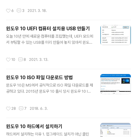
래 레지스트리 수정을 통해 해결할 수도 있다. REG ADD
리해보고자 한다. 이 글의 내용은 윈도우 10 OS의 Hyper
작성시간
6
3
2021. 3. 18.
"HKLM\..
-V VM에서 테스트 진행되었다. 먼저 윈도우 10 ISO, DV
D 또는 USB 등을 이용해 설치 화면으로 진입한다. 여기서
Shift + F10 누르면 cmd.exe 창이 뜬다. 여기서부터 di
윈도우 10 UEFI 컴퓨터 설치용 USB 만들기
skpart로 disk 초기화, GPT 변환, EFI 파티션 생성, VH
글 내용
DX 생성 등의 작업을 진행할 것이다. 아래는 Disk를 완전
오늘 10년 만에 새로운 컴퓨터를 조립했는데, UEFI 모드에
히 초기화시키고 작업을 진행하는 예제이기 때문에, 실제
서 부팅할 수 있는 USB를 미리 만들어 놓지 않아서 윈도우
환경에서는 절대로 그대로 따라 하지 않기를 바란다. 이미
10 설치 시 고생을 좀 했다. 그래서 간단히 내용을 정리해
EFI 부팅용으로 구성된 D..
둔다. UEFI 모드에서 USB로 부팅을 하려면 둘중 하나 이
작성시간
10
8
2021. 3. 13.
상을 만족해야 한다. FAT32 파티션으로 포맷하거나 GP
T 디스크로 변환하거나 그런데 FAT32는 단일 파일 사이
즈 4GB라는 제한이 있다. 현재 윈도우 10 20H2 ISO 파
윈도우 10 ISO 파일 다운로드 방법
일에 들어있는 Install.wim 파일의 크기는 4GB를 넘기 때
글 내용
문에 FAT32에 담을 수 없다. 따라서 GPT 디스크로 변환
윈도우 10은 MS에서 공식적으로 ISO 파일 다운로드를 제
하고 NTFS로 포맷하는 것을 추천한다. 아래는 Diskpart
공하고 있다. 2015년 윈도우 10 출시 당시 윈도우 10 IS
로 16GB USB 스틱을 초기화, GPT로 변환, NTFS로 포
O 파일 다운로드 글을 올렸었는데, 변경된 내용이 많아 다
맷하는 과정이다. USB를 초기화 하고..
시 정리해서 올린다. 일단 윈도우 10은 아래 MS 사이트에
작성시간
28
7
2018. 6. 3.
서 다운로드를 받을 수 있다. https://www.microsoft.c
om/ko-kr/software-download/windows10 그런
데 현재 윈도우 7 이상의 Desktop 환경에서 위 사이트에
윈도우 10 하드에서 설치하기
접속을 하면 ISO를 직접 다운로드 받을 수 없고 "미디어 생
글 내용
성 도구" 라는 툴을 이용해서 ISO를 받을 수 있다. 하지만
하드에서 설치하는 이유 1. 업그레이드 설치가 아닌 클린