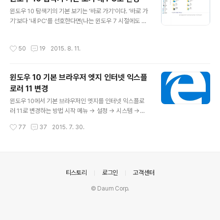
몇가지 소개하겠다. 시작 메뉴 우클릭 - 명령 프롬프트(관
글 내용
윈도우 10 탐색기의 기본 보기는 '바로 가기'이다. '바로 가
리자) 선택 단축키로는 Win + x 다음 a 입력 또는 Win +
기'보다 '내 PC'를 선호한다면(나는 윈도우 7 시절에도 탐
q 다음 cmd 다음 Ctrl + Shift + Enter 입력 뭐 어쨌든
색기 기본 보기를 '라이브러리'가 아닌 '컴퓨터'로 사용했었
각자 익숙한 방법으로 관리자 권한으로 명령 프롬프트를
다.) 아래와 같이 기본 보기를 변경할 수 있다. 보기 - 옵션
실행하시길. 위와 같이 정상적으로 작업이 완료되면 고전
작성시간
50
19
2015. 8. 11.
(폴더 및 검색 옵션 변경) - 파일 탐색기 열기 - 내 PC 변경
방식의 멀티 부팅 메뉴를 만날 수 있다...
후 탐색기를 새로 열면 아래와 같이 '내 PC'가 기본으로 등
장하게 된다.
윈도우 10 기본 브라우저 엣지 인터넷 익스플
로러 11 변경
글 내용
윈도우 10에서 기본 브라우저인 엣지를 인터넷 익스플로
러 11로 변경하는 방법 시작 메뉴 -> 설정 -> 시스템 ->
기본 앱 -> 웹 브라우저 또는 검색 상자에(단축키는 Win
작성시간
77
37
2015. 7. 30.
+ Q) "기본 앱 설정" 을 검색 참고로 ActiveX 퇴출을 앞
당기기 위해 인터넷 익스플로러 사용을 자제하고 엣지를
사용하자는 의견이 많이 보인다. 거기에 동의하기는 하지
만, 아마도 나처럼 메인 브라우저로 크롬을 사용하고 인터
넷 뱅킹 등 특수 목적에 한해서만 인터넷 익스플로러를 사
의안내
티스토리
로그인
고객센터
용하는 사람도 많을 것이다. 그런 경우 굳이 엣지를 사용할
© Daum Corp.
이유가 없으므로(엣지가 크롬보다 못하다는게 아니라, 이
미 크롬에 길들여져 있어서) 기본 브라우저를 인터넷 익스
플로러로 설정할만한 이유는 충분히 있다고 본다.