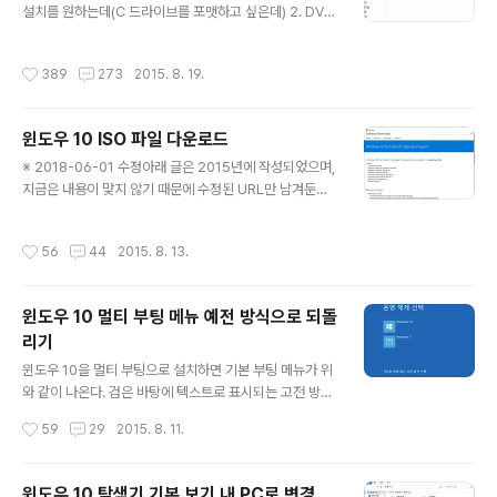
윈도우 외 OS나 모바일 디바이스에서는 ISO를 바로 다운
설치를 원하는데(C 드라이브를 포맷하고 싶은데) 2. DVD
로드 받을 수 있다. 이 점을 활용하여 브라우저의 개발자 도
도 없고 USB도 없고... 3. 빠른 설치를 원하는 경우 ※ 참고
구에서 타 OS나 모바일 브라..
사항 1. 이 글은 현재 윈도우 7 이상 OS 사용자를 위한 것
작성시간
389
273
2015. 8. 19.
이다.(윈도우 XP, 비스타 사용자는 미지원) 2. 또한 윈도우
7, 8, 8.1 역시 이 방법으로 설치가 가능하다. 3. BIOS 모
드는 Legacy, UEFI 모두 지원한다. ※ 질문 관련 내용 추
윈도우 10 ISO 파일 다운로드
가 1. 하드디스크가 아닌 USB 메모리 및 외장하드에 원본
글 내용
을 복사해도 된다.(100% 보장은 못함) 사용 방법 1. 윈도
※ 2018-06-01 수정아래 글은 2015년에 작성되었으며,
우 10 DVD 원본에서 boot, sources 폴더를 하드디스크
지금은 내용이 맞지 않기 때문에 수정된 URL만 남겨둔다.
드라이브로 복사한다. (폴더 안에 넣지 말고 드라이브 최상
아래 링크에서 Windows 10을 다운로드 받을 수 있다. ht
위 위치에 복사할 ..
tps://www.microsoft.com/ko-kr/software-downl
작성시간
56
44
2015. 8. 13.
oad/windows10 그리고 아래 글도 참고하시길http://w
ww.snoopybox.co.kr/1775 윈도우 10 ISO 파일 다운
로드 방법 아래 사이트에 접속한다. http://www.micros
윈도우 10 멀티 부팅 메뉴 예전 방식으로 되돌
oft.com/en-us/software-download/techbench
리기
스크롤을 내리면 하단에 Windows 10 ISO Download
글 내용
s가 보인다. 필요한 에디션을 선택한 후 Confirm 버튼을
윈도우 10을 멀티 부팅으로 설치하면 기본 부팅 메뉴가 위
누른다. 필요한 언어를 선택한 후 Con..
와 같이 나온다. 검은 바탕에 텍스트로 표시되는 고전 방식
을 원한다면 아래와 같이 변경 가능하다. 관리자 권한으로
작성시간
59
29
2015. 8. 11.
명령 프롬프트 실행 후 아래 명령어 입력 bcdedit /set
{default} bootmenupolicy legacy 참고로 초보자를
위해 관리자 권한으로 명령 프롬프트를 실행하는 방법을
윈도우 10 탐색기 기본 보기 내 PC로 변경