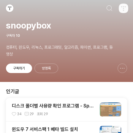
검색하기
티스토리
snoopybox
구독자
10
컴퓨터, 윈도우, 리눅스, 프로그래밍, 알고리즘, 파이썬, 프로그램, 동
영상
구독하기
방명록
신고하기 레이어
열기
인기글
디스크 폴더별 사용량 확인 프로그램 - Spac
eSniffer
34
29
조회
29
윈도우 7 서비스팩 1 베타 빌드 설치