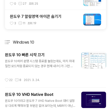
0
27
조회
25
윈도우 7 알림영역 아이콘 숨기기
3
11
조회
19
Windows 10
분류 전체보기
주요 글 목록
윈도우 10 빠른 시작 끄기
글 내용
윈도우 10에서 분명 시스템 종료를 눌렀는데도, 마치 최대
절전 모드처럼 종료되지 않는 경우 현재 내 PC가 그런 상
황이다. 컴퓨터 작동 시간을 보면 일주일 전에 켜서 지금까
지 작동하고 있는 것처럼 보인다. 분명 방금 컴퓨터를 켰는
작성시간
22
8
2021. 3. 24.
데도 말이다. 해결 방법은 빠른 시작 기능을 끄면 된다. 제
어판 -> 시스템 및 보안 -> 전원 옵션 으로 들어간 다음 왼
쪽의 전원 단추 작동 설정 버튼을 누른다. 하단 종료 설정
윈도우 10 VHD Native Boot
부분에 빠른 시작 켜기 부분이 체크되어 있는데, 잠겨있어
글 내용
서 수정할 수 없다. 우선 현재 사용할 수 없는 설정 변경 버
윈도우 10이라고 윈도우 7 VHD Native Boot 대비 설정
튼을 누른다. 그런 후 아래와 같이 설정을 풀어주면 된다.
상 다르게 해줘야 할 부분은 없어 보이는데, MBR이 아닌
위 설정을 일일이 마우스 클릭해서 찾아가기 힘들다면 아
UEFI 기준으로 파티션 생성하는 내용을 포함해서 한번 정