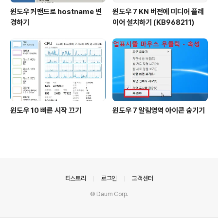
윈도우 커맨드로 hostname 변
윈도우 7 KN 버전에 미디어 플레
경하기
이어 설치하기 (KB968211)
윈도우 10 빠른 시작 끄기
윈도우 7 알림영역 아이콘 숨기기
의안내
티스토리
로그인
고객센터
© Daum Corp.