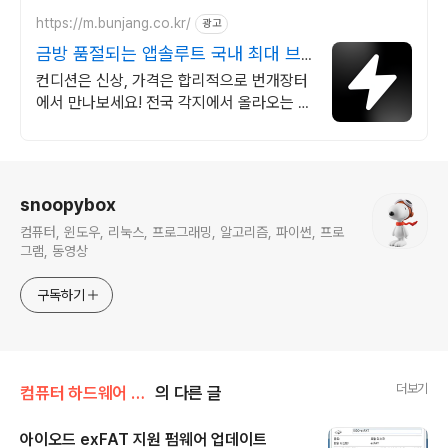
게!
https://m.bunjang.co.kr/
광고
금방 품절되는 앱솔루트 국내 최대 브
랜드 중고거래
컨디션은 신상, 가격은 합리적으로 번개장터
에서 만나보세요! 전국 각지에서 올라오는 전
국구 최다 상품 매일 10만 개 이상의 신규 상
품 업로드
로그 정보
snoopybox
컴퓨터, 윈도우, 리눅스, 프로그래밍, 알고리즘, 파이썬, 프로
그램, 동영상
구독하기
더보기
컴퓨터 하드웨어 이야기
의 다른 글
아이오드 exFAT 지원 펌웨어 업데이트