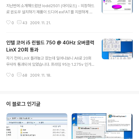
글 내용
지난번에 소개해드렸던 Iodd2501 (아이오드) - 외장하드
로 윈도우 설치하기 제품이 드디어 exFAT를 지원하게 되
었습니다. 아직 NTFS는 지원하지 않는데 어차피 exFAT
0
43
2009. 11. 21.
가 더 상위 포맷이니까 아이오드를 구매하셨던 분들, 또는
FAT32 한계 때문에 구매를 망설이셨던 분들에겐 좋은 소
식이라고 생각합니다. 이제 더이상 파티션을 나눌 필요 없
인텔 코어 i5 린필드 750 @ 4GHz 오버클럭
이 exFAT 통파티션으로 사용하셔도 될 것 같습니다. 제가
현재 4GB 이상 용량의 ISO 파일을 가진게 없어서 큰 파일
LinX 20회 통과
글 내용
마운트 테스트는 해보지 못했지만 유노파파님께서 블루레
자기 전에 LinX 돌려놓고 잤는데 일어나보니 All로 20회
이 ISO를 마운트시켜서 토탈미디어로 재생하신 글을 봤습
무사히 통과되어 있었습니다. 프라임 95는 1.275v 인가
니다. 아직 이번 펌웨어는 베타로 릴리스 했지만 앞으로 안
해서 4시간 이상 잘 돌아가던데 역시 LinX는 어렵더군요.
정화되면 정식 펌웨어도 나올 것 같습니다. http://www.i-
0
68
2009. 11. 18.
그래서 깔끔하게 1.3v 넣었습니다. 테스트 환경 CPU - 인
odd.co..
텔 코어 i5 린필드 750 메인보드 - ASUS P7P55D RA
M - 삼성 DDR3 2G PC3-10600 * 2개 VGA - Absol
ute 지포스 GTX260 Steeler O.C Turbo 896MB T
win Turbo PRO 케이스 - 3Rsystem L-1100 티렉스
이 블로그 인기글
쿨 파워 - FSP 500-60APN 쿨러 - 써모랩 BARAM Sh
ine + Enermax Magma UCMA12 OS - 윈도우 7 얼
티밋 64비트 CPU 주차코드 - L934B56..