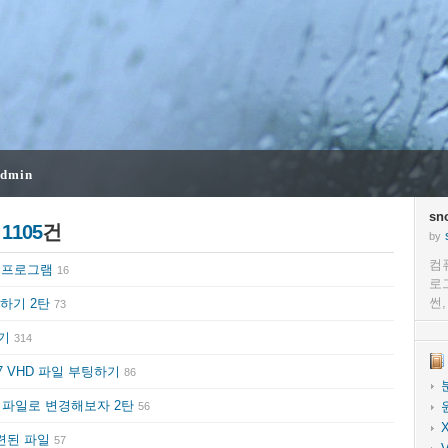
dmin
sn
글
1105
건
by
컴
넣는 프로그램
16
로
썬
치하기 2탄
73
하기
314
7 VHD 파일 부팅하기
86
D 파일로 변경해보자 2탄
56
련된 파일
57