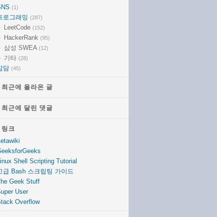
SNS
(1)
프로그래밍
(287)
LeetCode
(152)
HackerRank
(95)
삼성 SWEA
(12)
기타
(28)
잡담
(45)
최근에 올라온 글
최근에 올라온 글
최근에 달린 댓글
최근에 달린 댓글
링크
링크
etawiki
eeksforGeeks
inux Shell Scripting Tutorial
고급 Bash 스크립팅 가이드
he Geek Stuff
uper User
tack Overflow