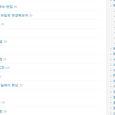
 메뉴 편집
26
D 파일로 변경해보자
19
자
23
방법
26
방법
31
CD
125
P
1
 딜레이 현상
23
가
74
사항
20