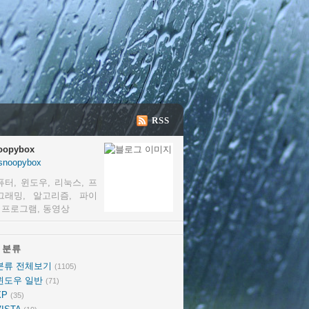
RSS
oopybox
snoopybox
퓨터, 윈도우, 리눅스, 프
그래밍, 알고리즘, 파이
, 프로그램, 동영상
분류
분류
분류 전체보기
(1105)
윈도우 일반
(71)
XP
(35)