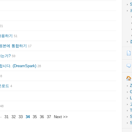
21
 사용하기
51
치원본에 통합하기
17
하는가?
59
. (DreamSpark)
28
기
8
Z
다운로드
4
G
L
48
T
S
··
31
32
33
34
35
36
37
Next >>
S