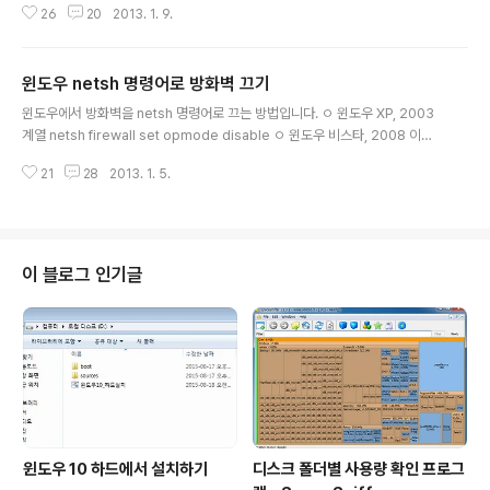
26
20
2013. 1. 9.
이정도야 Agree 버튼을 한번 눌러 주는 일이 그리 힘든
것도 아닌데 뭐... 라고 생각하시겠지만, 문제는 일괄 배치
파일에 넣어서 대량으로 실행해야 할 경우 발생합니다. CL
윈도우 netsh 명령어로 방화벽 끄기
I 기반의 툴은 일반적으로 뒤에 /? 붙이면 옵션을 설명해 주
글 내용
는데, PsTools는 EULA 창을 스킵하는 옵션을 설명해놓
윈도우에서 방화벽을 netsh 명령어로 끄는 방법입니다. ㅇ 윈도우 XP, 2003
지 않았습니다. 그런데 두둥... 위 그림을 보면 창 제목 바로
계열 netsh firewall set opmode disable ㅇ 윈도우 비스타, 2008 이상
아래에 깨알같이(?) 설명되어 있습니다. You can also u
netsh advfirewall set allprofiles state off 참고로 netsh에서는 앞머리
se the /accepteula command-line switch to acc
21
28
2013. 1. 5.
글자 몇개만 써도 되는 것들이 많습니다. 따라서 아래와 같이 입력하셔도 작동
ept the E..
합니다. 물론 가독성은 안 좋지만요. ㅇ 윈도우 XP, 2003 계열 netsh f s o d
ㅇ 윈도우 비스타, 2008 이상 netsh ad s a state off 이상입니다. ※ 지난 1
2월에 결혼하고 신혼여행 다녀오느라 한달 정도 블로그를 쉬었습니다. 늦었지
만 새해 복 많이 받으세요. (__)
이 블로그 인기글
윈도우 10 하드에서 설치하기
디스크 폴더별 사용량 확인 프로그