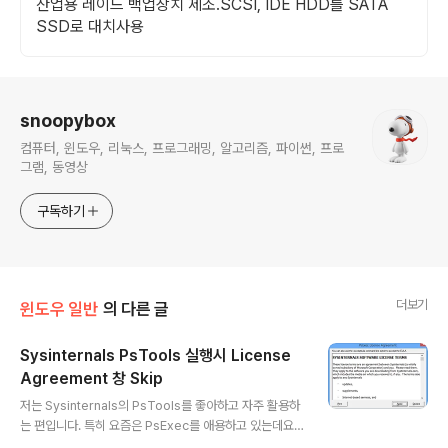
산업용 레이드 백업장치 제조.SCSI, IDE HDD를 SATA
SSD로 대치사용
로그 정보
snoopybox
컴퓨터, 윈도우, 리눅스, 프로그래밍, 알고리즘, 파이썬, 프로
그램, 동영상
구독하기
더보기
윈도우 일반
의 다른 글
Sysinternals PsTools 실행시 License
Agreement 창 Skip
글 내용
저는 Sysinternals의 PsTools를 좋아하고 자주 활용하
는 편입니다. 특히 요즘은 PsExec를 애용하고 있는데요,
PsTools는 최초 실행시 라이선스 동의 창이 뜹니다. 뭐