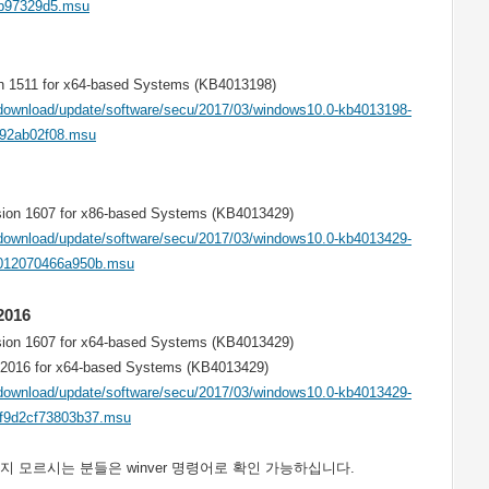
b97329d5.msu
on 1511 for x64-based Systems (KB4013198)
download/update/software/secu/2017/03/windows10.0-kb4013198-
92ab02f08.msu
sion 1607 for x86-based Systems (KB4013429)
download/update/software/secu/2017/03/windows10.0-kb4013429-
012070466a950b.msu
016
sion 1607 for x64-based Systems (KB4013429)
 2016 for x64-based Systems (KB4013429)
download/update/software/secu/2017/03/windows10.0-kb4013429-
f9d2cf73803b37.msu
지 모르시는 분들은 winver 명령어로 확인 가능하십니다.