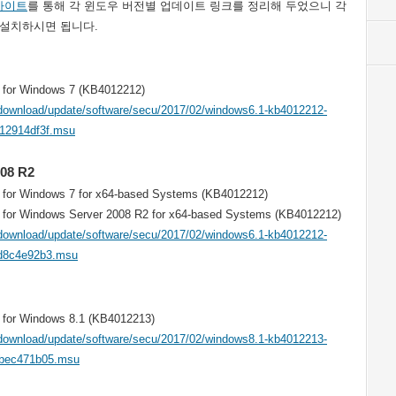
 사이트
를 통해 각 윈도우 버전별 업데이트 링크를 정리해 두었으니 각
 설치하시면 됩니다.
e for Windows 7 (KB4012212)
download/update/software/secu/2017/02/windows6.1-kb4012212-
12914df3f.msu
08 R2
e for Windows 7 for x64-based Systems (KB4012212)
e for Windows Server 2008 R2 for x64-based Systems (KB4012212)
download/update/software/secu/2017/02/windows6.1-kb4012212-
d8c4e92b3.msu
e for Windows 8.1 (KB4012213)
download/update/software/secu/2017/02/windows8.1-kb4012213-
bec471b05.msu