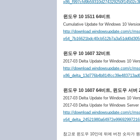
x86_f997cfd9b59310d274329250f14502c3
윈도우 10 1511 64비트
Cumulative Update for Windows 10 Versi
http://download.windowsupdate.com/c/ms
x64_7b16621bdc40cb512b7a3a51dd0d305
윈도우 10 1607 32비트
2017-03 Delta Update for Windows 10 Ver
http://download.windowsupdate.com/c/ms
x86_delta_13d776b4b814fcc39e483713ad
윈도우 10 1607 64비트, 윈도우 서버 2
2017-03 Delta Update for Windows 10 Ver
2017-03 Delta Update for Windows Server
http://download.windowsupdate.com/c/ms
x64_delta_24521980a64972e99692997216
참고로 윈도우 10인데 뒤에 버전 숫자가 뭔