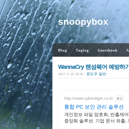
snoopybox
Blog
Taglog
Guestbook
A
WannaCry 랜섬웨어 예방하
|
윈도우 일반
2017. 5. 16. 02:05
http://www.cyberdigm.co.kr
광고
통합 PC 보안 관리 솔루션
개인정보 파일 암호화, 반출제어
중앙화 솔루션. 기업 문서 유출