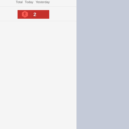
Total
Today
Yesterday
2