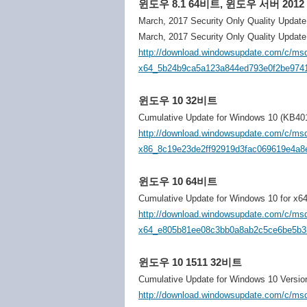
윈도우 8.1 64비트, 윈도우 서버 2012
March, 2017 Security Only Quality Updat
March, 2017 Security Only Quality Updat
http://download.windowsupdate.com/c/ms
x64_5b24b9ca5a123a844ed793e0f2be974
윈도우 10 32비트
Cumulative Update for Windows 10 (KB40
http://download.windowsupdate.com/c/ms
x86_8c19e23de2ff92919d3fac069619e4a8
윈도우 10 64비트
Cumulative Update for Windows 10 for x
http://download.windowsupdate.com/c/ms
x64_e805b81ee08c3bb0a8ab2c5ce6be5b3
윈도우 10 1511 32비트
Cumulative Update for Windows 10 Versi
http://download.windowsupdate.com/c/ms