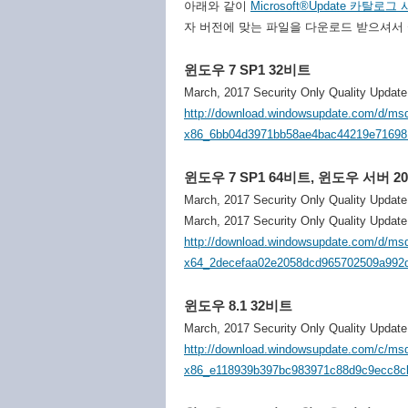
아래와 같이
Microsoft®Update 카탈로그
자 버전에 맞는 파일을 다운로드 받으셔서
윈도우 7 SP1 32비트
March, 2017 Security Only Quality Updat
http://download.windowsupdate.com/d/ms
x86_6bb04d3971bb58ae4bac44219e71698
윈도우 7 SP1 64비트, 윈도우 서버 20
March, 2017 Security Only Quality Updat
March, 2017 Security Only Quality Updat
http://download.windowsupdate.com/d/ms
x64_2decefaa02e2058dcd965702509a992
윈도우 8.1 32비트
March, 2017 Security Only Quality Updat
http://download.windowsupdate.com/c/ms
x86_e118939b397bc983971c88d9c9ecc8c