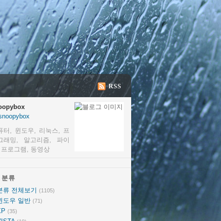
RSS
oopybox
snoopybox
퓨터, 윈도우, 리눅스, 프
그래밍, 알고리즘, 파이
, 프로그램, 동영상
분류
분류
분류 전체보기
(1105)
윈도우 일반
(71)
XP
(35)