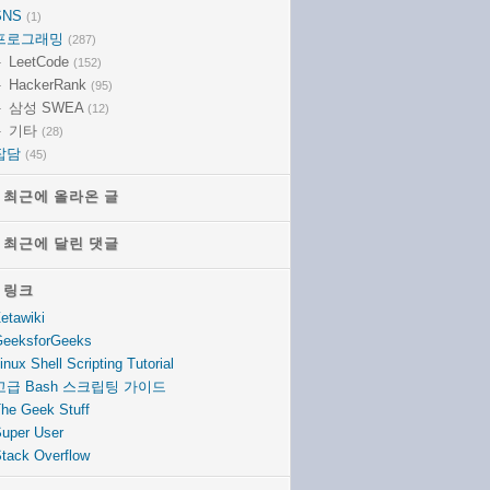
SNS
(1)
프로그래밍
(287)
LeetCode
(152)
HackerRank
(95)
삼성 SWEA
(12)
기타
(28)
잡담
(45)
최근에 올라온 글
최근에 올라온 글
최근에 달린 댓글
최근에 달린 댓글
링크
링크
etawiki
eeksforGeeks
inux Shell Scripting Tutorial
고급 Bash 스크립팅 가이드
he Geek Stuff
uper User
tack Overflow