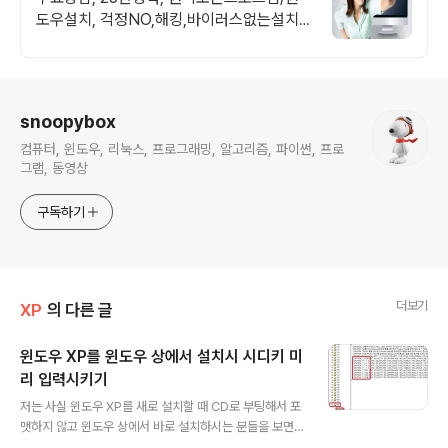
도우설치, 걱정NO,해킹,바이러스없는설치
~비대면 카드결제 가능!!!
로그 정보
snoopybox
컴퓨터, 윈도우, 리눅스, 프로그래밍, 알고리즘, 파이썬, 프로
그램, 동영상
구독하기
더보기
XP
의 다른 글
윈도우 XP를 윈도우 상에서 설치시 시디키 미
리 입력시키기
글 내용
저는 사실 윈도우 XP를 새로 설치할 때 CD로 부팅해서 포
맷하지 않고 윈도우 상에서 바로 설치하시는 분들을 보면
이해가 잘 되지 않습니다. 하지만 의외로 그렇게 설치하시