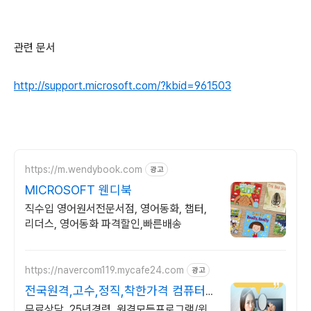
관련 문서
http://support.microsoft.com/?kbid=961503
https://m.wendybook.com
광고
MICROSOFT 웬디북
직수입 영어원서전문서점, 영어동화, 챕터,
리더스, 영어동화 파격할인,빠른배송
https://navercom119.mycafe24.com
광고
전국원격,고수,정직,착한가격 컴퓨터관
련 모든 상담환영!
무료상담, 25년경력, 원격모든프로그램/윈