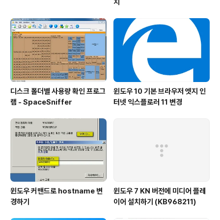
치
디스크 폴더별 사용량 확인 프로그
윈도우 10 기본 브라우저 엣지 인
램 - SpaceSniffer
터넷 익스플로러 11 변경
윈도우 커맨드로 hostname 변
윈도우 7 KN 버전에 미디어 플레
경하기
이어 설치하기 (KB968211)