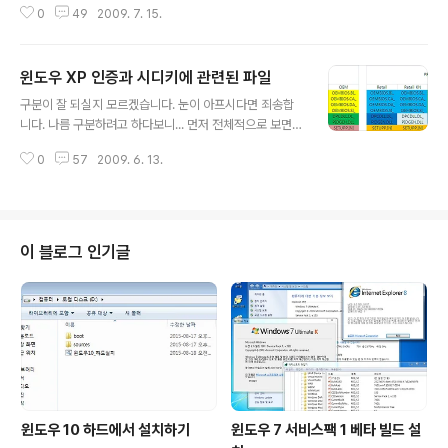
0
49
2009. 7. 15.
는 분들이 많다는 사실을 알게 되었습니다. (주로 초보 분
들) 문제는 이렇게 설치할 경우 무인설치 응답파일이 적용
되지 않는다는 점인데... 다른건 몰라도 시디키 입력하는건
윈도우 XP 인증과 시디키에 관련된 파일
좀 불편할 수도 있죠. 따라서 시디키를 미리 입력시켜 두면
글 내용
매번 번거롭게 찾아서 타이핑 할 필요가 없어지니 좀 더 편
구분이 잘 되실지 모르겠습니다. 눈이 아프시다면 죄송합
하게 설치할 수 있지 않을까 생각합니다. 윈도우 XP CD 안
니다. 나름 구분하려고 하다보니... 먼저 전체적으로 보면
에는 I386 폴더가 있는데 그 안에 수 많은 파일 중에 잘 찾
홈 버전과 프로 버전의 공통된 파일은 OEM 버전밖에 없습
아보시면 WINNT32U.DLL 파일이 있습니다. 이 파일을
0
57
2009. 6. 13.
니다. 이 4가지 OEM 파일들은 각 제조사마다 고유한 정보
리소스해커로 편집해주시면 됩니다. 리소스해커로 파일을
를 안에 담고 있습니다. 예를 들어 삼성 OEM PC들은 전부
열어주신 다음 D..
동일한 4개의 OEM 파일들을 사용합니다. 홈 버전과 프로
버전에 관계없이 말이지요. 그러니까 저기 4개의 OEM 파
일들은 크게 3가지 버전에 따라 달라진다고 보시면 되겠습
이 블로그 인기글
니다. Retail, OEM, Volume 나머지 3개의 파일들은 시
키디 입력, 검사와 관련이 있습니다. 먼저 DPCDLL.DLL
파일과 PIDGEN.DLL 파일은 쌍으로 묶어서 생각하시면
됩니다. OEM 버전과 리테일 버전은 동일한 시디키 검사파
일..
윈도우 10 하드에서 설치하기
윈도우 7 서비스팩 1 베타 빌드 설