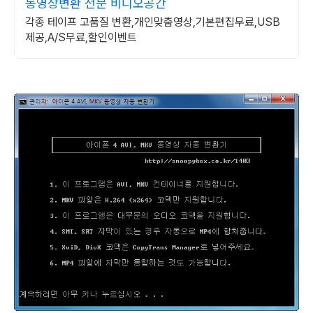
동영상변환 전문 비디오공간
각종 테이프 고품질 변환,개인맞춤영상,기본편집무료,USB
제공,A/S무료,할인이벤트