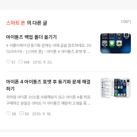
더보기
스마트 폰
의 다른 글
아이튠즈 백업 폴더 옮기기
글 내용
※ 어플리케이션 동기화 문제는 아래 글을 참조하세요. 20
10/09/18 - [스마트 폰] - 아이폰 4 아이튠즈 포맷 후 동
기화 문제 해결하기 연휴기간동안 포스팅 쉬려고 했는데
51
148
2010. 9. 20.
이건 질문 받은 내용이고 별로 복잡하지 않아서 그냥 올려
둡니다. 아이튠즈와 아이폰을 동기화 시킬 때는 항상 먼저
백업이 진행됩니다. 잘은 모르지만 음악, 동영상 같은 부분
아이폰 4 아이튠즈 포맷 후 동기화 문제 해결
을 제외한 아이폰 내부에 관한 백업인 것 같습니다. 그러니
까 문자, 연락처, 통화내역, 사진 등등 말이죠. iOS를 업그
하기
글 내용
레이드 하거나 폰을 분실해서 리퍼로 교환받은 경우 이 백
저처럼 아이폰 3GS를 사용해보지 않고 아이폰 4를 처음
업파일로 아이폰을 다시 복구시킬 수 있는데, 백업 폴더를
구매하신 분들은 아마도 이 아이튠즈 때문에 고생을 좀 하
옮겨두면 좋은 점 2가지 정도를 생각해봤습니다. 첫째는
실 텐데요, 특히나 윈도우를 자주 포맷하시는 분들에게 이
윈도우를 포맷하고 아이튠즈를 새로 설치한 경우 최초 동
38
50
2010. 9. 18.
아이튠즈 동기화 문제는 매우 큰 골칫덩어리입니다. 왜냐
기화시 백업파일을 새로..
하면 포맷 후 깨끗한 윈도우에 아이튠즈를 새로 설치하면
동기화 과정에서 폰에 들어있던 어플리케이션이 전부 날아
가버리기 때문입니다. 노래랑 동영상이야 뭐 수동으로 다