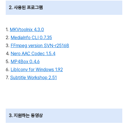
2. 사용된 프로그램
1.
MKVtoolnix 4.3.0
2.
MediaInfo CLI 0.7.35
3.
FFmpeg version SVN-r25168
4.
Nero AAC Codec 1.5.4
5.
MP4Box 0.4.6
6.
LibIconv for Windows 1.92
7.
Subtitle Workshop 2.51
3. 지원하는 동영상