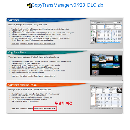
CopyTransManagerv0.923_DLC.zip