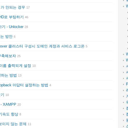
기가 안되는 경우
17
VHD로 부팅하기
46
- Unlocker
28
 하는 방안
6
Failover 클러스터 구성시 도메인 계정과 서비스 로그온
5
를 구축해보자
25
 이름 출력되게 설정
10
연결하는 방법
13
P
Loopback 아답터 설정하는 방법
4
찾기
10
 XAMPP
20
 쓰기속도 향상
8
 보이지 않는 문제
11