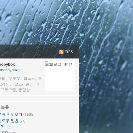
RSS
oopybox
snoopybox
퓨터, 윈도우, 리눅스, 프
그래밍, 알고리즘, 파이
, 프로그램, 동영상
분류
분류
분류 전체보기
(1105)
윈도우 일반
(71)
XP
(35)