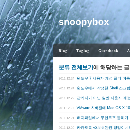
snoopybox
Blog
Taglog
Guestbook
A
분류 전체보기
에 해당하는 
윈도우 7 사용자 계정 폴더 이
2011.12.24
윈도우에서 작성한 Shell 스
2011.12.24
관리자가 아닌 일반 사용자 계
2011.12.22
VMware 8 버전에 Mac OS X 1
2011.12.21
배치파일에서 무한루프 돌리기
2011.12.21
카카오톡 v2.8.6 완전 엉망이
2011.12.20