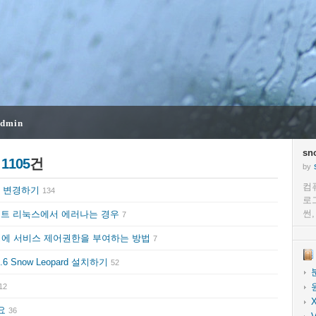
dmin
sn
글
1105
건
by
컴
름 변경하기
134
로
썬
크립트 리눅스에서 에러나는 경우
7
정에 서비스 제어권한을 부여하는 방법
7
0.6 Snow Leopard 설치하기
52
12
네요
36