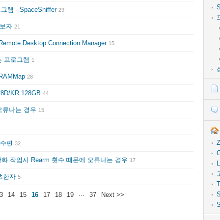
- SpaceSniffer
29
려보자
21
e Desktop Connection Manager
15
하는 프로그램
1
RAMMap
28
28D/KR 128GB
44
 오류나는 경우
15
Z
 중수편
32
G
 일반화 작업시 Rearm 횟수 때문에 오류나는 경우
17
L
 초한자
5
T
S
3
14
15
16
17
18
19
···
37
Next >>
S