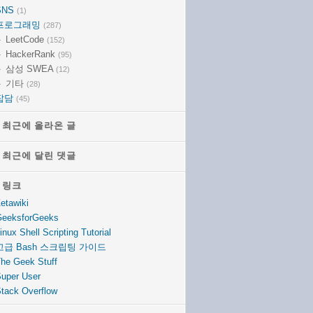
SNS
(1)
프로그래밍
(287)
LeetCode
(152)
HackerRank
(95)
삼성 SWEA
(12)
기타
(28)
잡담
(45)
최근에 올라온 글
최근에 올라온 글
최근에 달린 댓글
최근에 달린 댓글
링크
링크
etawiki
eeksforGeeks
inux Shell Scripting Tutorial
고급 Bash 스크립팅 가이드
he Geek Stuff
uper User
tack Overflow