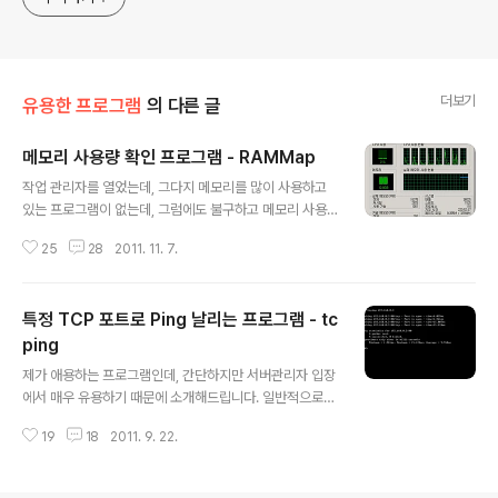
더보기
유용한 프로그램
의 다른 글
메모리 사용량 확인 프로그램 - RAMMap
글 내용
작업 관리자를 열었는데, 그다지 메모리를 많이 사용하고
있는 프로그램이 없는데, 그럼에도 불구하고 메모리 사용
률이 심하게 높은 경우 혹시 겪어보셨나요? 저는 몇번 경험
25
28
2011. 11. 7.
을 해봤습니다. 아무래도 관리하는 서버가 많아서 그렇겠
지요. 일단 예제 스샷을 하나 보여드리겠습니다. 보시면 메
모리를 12.8GB나 사용하고 있습니다. 그래서 뭐가 그리
특정 TCP 포트로 Ping 날리는 프로그램 - tc
많이 잡아먹나 확인하려고 프로세스 탭을 눌러봤더니... 별
게 없습니다. 도대체 12.8GB를 누가 쓰고 있길래 이렇게
ping
글 내용
메모리 사용률이 높은지 매우 궁금해집니다. 리소스 모니
제가 애용하는 프로그램인데, 간단하지만 서버관리자 입장
터를 확인해봐도 별로 나오는게 없습니다. 이럴 때 사용하
에서 매우 유용하기 때문에 소개해드립니다. 일반적으로
면 유용한 프로그램 RAMMap을 소개해드립니다. 사실 윈
특정 포트가 열려있는지 확인할 때는 Telnet을 활용합니
도우 서버를 다룬다면 Sysinternals는 거의 필수 도구라
19
18
2011. 9. 22.
다. 그런데 윈도우 서버의 경우 Telnet 클라이언트가 설치
생각되는데, Mark Rus..
되어 있지 않은 경우가 많습니다. 그럴 때는 서버관리자에
서 기능 추가를 해줘야 하는데, 저는 차라리 tcping 프로그