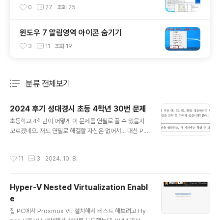
0
27
조회
25
윈도우 7 알림영역 아이콘 숨기기
3
11
조회
19
분류 전체보기
주요 글 목록
2024 후기 성대경시 초등 4학년 30번 문제
글 내용
초등학교 4학년이 어떻게 이 문제를 연필로 풀 수 있을지
모르겠네요. 저도 연필로 해결할 자신은 없어서... 대신 Pyt
hon 코드로 풀어보았습니다. A = ['가', '가', '나', '나', '다',
'다', '라', '라']B = [[], [], [], []]ans = set()def dfs(s):
작성시간
11
3
2024. 10. 8.
if s == 4: t = ' '.join([''.join(sorted(x)) for x in
B]) if t not in ans: ans.add(t) print
(t) return elif len(B[s]) == 2: dfs(s+1) el
Hyper-V Nested Virtualization Enabl
se: for i in range(8): ..
e
글 내용
집 PC에서 Proxmox VE 설치해서 테스트 해보려고 Hy