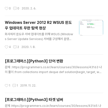
해보자. { "이름": "홍길동", "생년월일": "1982-01-01", "전화번호": "010-0000
작성시간
0
0
2020. 2. 6.
-0000"} python -m json.tool로 출력하면 아래와 같이 유니코드로 출력된다. [r
oot@centos7-01 ~]# cat kor1.json | python -m json.tool{ "\uc0dd\ub1
44\uc6d4\uc77c": "1982-01-01", "\uc774\ub984": "\ud64d\uae38\ub
Windows Server 2012 R2 WSUS 윈도
3..
우 업데이트 무한 탐색 현상
글 내용
회사에서 윈도우 서버 업데이트를 위해 WSUS (Window
s Server Update Services) 서버를 구성해서 운영하
고 있는데, 최근 일부 Windows Server 2012 R2 서버
작성시간
4
2
2020. 1. 8.
에서 윈도우 업데이트 무한 탐색 현상이 나타나서 고생을
했다. 결론부터 말하자면 버그이기는 한데 Windows Up
date Agent 버전을 업데이트 해야 해결이 된다. 아래와
[프로그래머스][Python3] 단어 변환
같은 상황에서 발생하였다. 1. Client는 인터넷에 연결되어
글 내용
문제 : https://programmers.co.kr/learn/courses/30/lessons/43163 나
있지 않고 GPO를 통해 내부 WSUS 서버를 바라보고 있
의 풀이 :from collections import deque def solution(begin, target, wor
음 2. Visual Studio Subscriptions (구 MSDN) 사이
ds): def is_only_one_diff(a, b): remain = 1 for i in range(len(a)): if a[i] !=
트에서 2014년 출시된 ISO 파일을 받아 설치함 Windo
b[i]: remain -= 1 if remain
ws Server 2012 R2 VL with Update (x64) - DVD..
작성시간
1
1
2019. 11. 22.
[프로그래머스][Python3] 타겟 넘버
글 내용
문제 :https://programmers.co.kr/learn/courses/30/lessons/43165 나