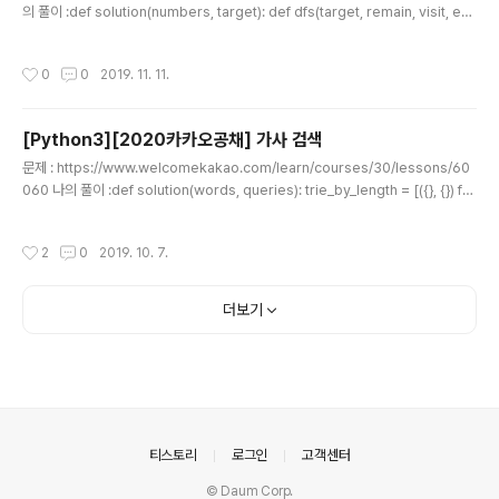
의 풀이 :def solution(numbers, target): def dfs(target, remain, visit, en
d): if abs(target)
작성시간
0
0
2019. 11. 11.
[Python3][2020카카오공채] 가사 검색
글 내용
문제 : https://www.welcomekakao.com/learn/courses/30/lessons/60
060 나의 풀이 :def solution(words, queries): trie_by_length = [({}, {}) for
_ in range(10001)] for word in words: length = len(word) t = trie_by_le
ngth[length][0] for c in word: t['count'] = t.get('count', 0) + 1 t.setdefa
작성시간
2
0
2019. 10. 7.
ult(c, {}) t = t[c] t = trie_by_length[length][1] for c in word[::-1]: t['coun
t'] = t.get('count', 0) + 1 t.setdefault(..
더보기
의안내
티스토리
로그인
고객센터
© Daum Corp.