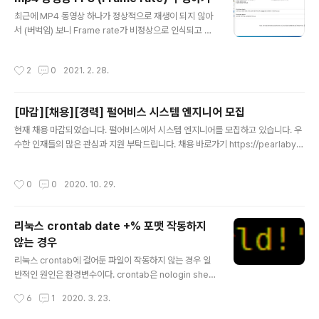
일에 들어있는 Install.wim 파일의 크기는 4GB를 넘기 때
글 내용
문에 FAT32에 담을 수 없다. 따라서 GPT 디스크로 변환
최근에 MP4 동영상 하나가 정상적으로 재생이 되지 않아
하고 NTFS로 포맷하는 것을 추천한다. 아래는 Diskpart
서 (버벅임) 보니 Frame rate가 비정상으로 인식되고 있
로 16GB USB 스틱을 초기화, GPT로 변환, NTFS로 포
음을 알 수 있었다. 원래 해당 파일은 59.94 FPS에 50분
맷하는 과정이다. USB를 초기화 하고..
정도 동영상인데, MediaInfo로 정보를 보면 0.198 FPS
작성시간
2
0
2021. 2. 28.
에 러닝타임 254 시간으로 비정상적인 수치를 보이고 있
었고, 실제로 팟플레이어에서도 254시간으로 표시되고 있
었다. FPS만 바로 수정할 수 있는 툴이 있는지 모르겠으나,
[마감][채용][경력] 펄어비스 시스템 엔지니어 모집
예전에 MP4 파일을 Split 할 때 사용했던 Yamb가 떠올
글 내용
라 해당 툴로 Remux 하면 되지 않을까 싶어 시도해 보았
현재 채용 마감되었습니다. 펄어비스에서 시스템 엔지니어를 모집하고 있습니다. 우
고, 결과적으로 내가 의도했던대로 작업이 잘 되었다. Yam
수한 인재들의 많은 관심과 지원 부탁드립니다. 채용 바로가기 https://pearlabys
b 홈페이지 yamb.unite-video.com/download.html
s-recruit.saramin.co.kr/apply_site/recruit/view/24735 펄어비스 홈페이
십여년 이상 지난 기억을 떠올려 ..
지 https://www.pearlabyss.com/ 펄어비스 복지 https://www.pearlabyss.
작성시간
0
0
2020. 10. 29.
com/ko-KR/Company/Brand/Welfare
리눅스 crontab date +% 포맷 작동하지
않는 경우
글 내용
리눅스 crontab에 걸어둔 파일이 작동하지 않는 경우 일
반적인 원인은 환경변수이다. crontab은 nologin shell
로 실행되기 때문에 PATH 등 /etc/profile에 걸어둔 내
작성시간
6
1
2020. 3. 23.
용들이 적용되지 않는다. 따라서 특정 위치에 있는 명령어
를 절대경로로 적어두지 않은 경우 crontab이 PATH에서