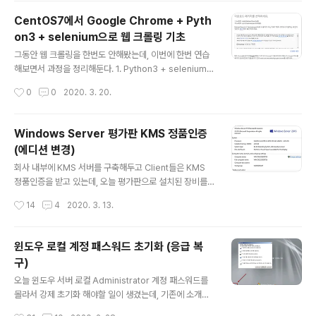
해당 명령어를 찾지 못해 실패하게 된다. 이를 해결하기 위
CentOS7에서 Google Chrome + Pyth
한 방법으로 아래 4가지 정도가 있다. 1. 명령어를 절대경
on3 + selenium으로 웹 크롤링 기초
로로 사용한다. - ex) java 대신 /app/jdk/bin/java 2. b
글 내용
ash 스크립트 최상단에 #!/bin/bash 뒤에 -l 을 붙인다.
그동안 웹 크롤링을 한번도 안해봤는데, 이번에 한번 연습
(로그인) - ex) #!/bin/bash 대신 #!/bin/bash -l 3. ba
해보면서 과정을 정리해둔다. 1. Python3 + selenium
sh 스크립트 내부에서 /etc/profile을 한..
설치나는 예전부터 CentOS에 Python3는 Source Co
작성시간
0
0
2020. 3. 20.
mpile 해서 설치해왔다. 그런데 2019년 하반기에 드디어
CentOS7 base repository에 Python3가 등록된 것
같다. 그래서 본 글에서는 rpm (yum) 설치로 진행하겠다.
Windows Server 평가판 KMS 정품인증
yum -y install python3 설치 후 필수는 아니지만 pip
(에디션 변경)
버전도 업그레이드를 해준다. pip3 install -U pip 그리고
글 내용
나서 selenium도 설치해준다. pip3 install selenium
회사 내부에 KMS 서버를 구축해두고 Client들은 KMS
2. Google Chrome 설치브라우저는 Chrome 뿐 아니
정품인증을 받고 있는데, 오늘 평가판으로 설치된 장비를
라 Firefox나 다른 것들도 있겠지만,..
정품인증 해달라고 해서 처리하면서 확인된 내용이다. 윈
작성시간
14
4
2020. 3. 13.
도우 서버 평가판은 아래 사이트에서 받을 수 있다. http
s://www.microsoft.com/ko-kr/evalcenter/evalua
te-windows-server 평가판으로 설치된 서버에 일반 K
윈도우 로컬 계정 패스워드 초기화 (응급 복
MS Client 키를 입력하면 입력되지 않는다. 에디션이 맞
구)
지 않기 때문이다. KMS Client 키는 아래 사이트에서 확
글 내용
인할 수 있다. https://docs.microsoft.com/ko-kr/wi
오늘 윈도우 서버 로컬 Administrator 계정 패스워드를
ndows-server/get-started/kmsclientkeys 아래
몰라서 강제 초기화 해야할 일이 생겼는데, 기존에 소개해
는 윈도우 서버 2016 Standard 180일 평가판 기준으..
드렸던 몇가지 프로그램 말고 윈도우 자체 기능을 이용해
작성시간