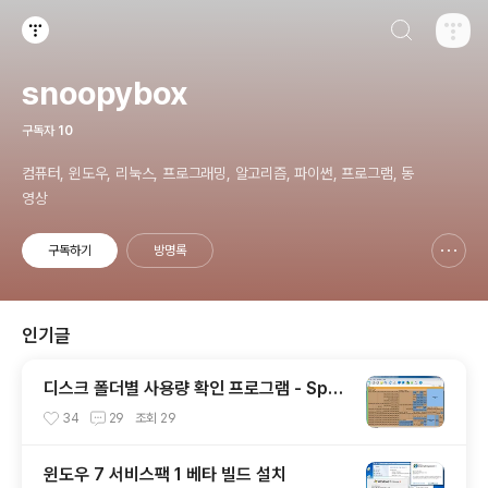
검색하기
티스토리
snoopybox
구독자
10
컴퓨터, 윈도우, 리눅스, 프로그래밍, 알고리즘, 파이썬, 프로그램, 동
영상
구독하기
방명록
신고하기 레이어
열기
인기글
디스크 폴더별 사용량 확인 프로그램 - Spac
eSniffer
34
29
조회
29
윈도우 7 서비스팩 1 베타 빌드 설치