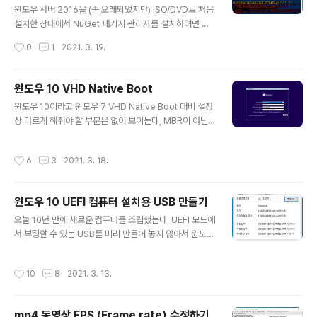
목을 찾을 수 없습니다.
"\s+")) { if ($line -match "include:") { get_include
윈도우 서버 2016을 (좀 오래되었지만) ISO/DVD로 처음
_record -domain ($line -..
설치한 상태에서 NuGet 패키지 관리자를 설치하려면 오
류가 발생하는데, 결론부터 말하자면 TLS 1.2 이상으로 연
작성시간
0
1
2021. 3. 19.
결을 해줘야 하기 때문이다. 이 문제를 겪게 된 상황은 아래
와 같다. 일단 윈도우 서버 2016을 설치했고, 윈도우 업데
이트 관리를 위해 PSWindowsUpdate 모듈을 설치하려
윈도우 10 VHD Native Boot
하였다. Install-Module -Name PSWindowsUpdat
글 내용
윈도우 10이라고 윈도우 7 VHD Native Boot 대비 설정
e 그랬더니 아래와 같이 빨간 글씨의 에러가 발생하였다.
상 다르게 해줘야 할 부분은 없어 보이는데, MBR이 아닌
일단 에러가 발생하는 사유는 NuGet 패키지 관리자가 없
UEFI 기준으로 파티션 생성하는 내용을 포함해서 한번 정
기 때문이었다. 따라서 NuGet을 먼저 설치하려 해 보았
리해보고자 한다. 이 글의 내용은 윈도우 10 OS의 Hyper
다. (사실 위 화면에 이미 자동 시도되어 있다) Install-Pac
작성시간
6
3
2021. 3. 18.
-V VM에서 테스트 진행되었다. 먼저 윈도우 10 ISO, DV
kageProvider -Name N..
D 또는 USB 등을 이용해 설치 화면으로 진입한다. 여기서
Shift + F10 누르면 cmd.exe 창이 뜬다. 여기서부터 di
윈도우 10 UEFI 컴퓨터 설치용 USB 만들기
skpart로 disk 초기화, GPT 변환, EFI 파티션 생성, VH
글 내용
DX 생성 등의 작업을 진행할 것이다. 아래는 Disk를 완전
오늘 10년 만에 새로운 컴퓨터를 조립했는데, UEFI 모드에
히 초기화시키고 작업을 진행하는 예제이기 때문에, 실제
서 부팅할 수 있는 USB를 미리 만들어 놓지 않아서 윈도우
환경에서는 절대로 그대로 따라 하지 않기를 바란다. 이미
10 설치 시 고생을 좀 했다. 그래서 간단히 내용을 정리해
EFI 부팅용으로 구성된 D..
둔다. UEFI 모드에서 USB로 부팅을 하려면 둘중 하나 이
작성시간
10
8
2021. 3. 13.
상을 만족해야 한다. FAT32 파티션으로 포맷하거나 GP
T 디스크로 변환하거나 그런데 FAT32는 단일 파일 사이
즈 4GB라는 제한이 있다. 현재 윈도우 10 20H2 ISO 파
mp4 동영상 FPS (Frame rate) 수정하기