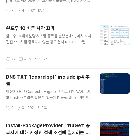
per-V로 VM 생성해서 설치를 시도했는데, KVM 가상화
지원하지 않는다는 문구가 떴다. 그래서 해당 VM에 Hype
작성시간
3
4
2021. 12. 10.
r-V 설정으로 Nested Virtualization을 활성화 해서 해
결하였다. Set-VMProcessor -VMName -ExposeV
irtualizationExtensions $true 설정 변경 후 KVM 경
윈도우 10 빠른 시작 끄기
고 없이 잘 넘어갔다. 참고 글 https://docs.microsoft.c
글 내용
윈도우 10에서 분명 시스템 종료를 눌렀는데도, 마치 최대
om/en-us/virtualization/hyper-v-on-windows/u
절전 모드처럼 종료되지 않는 경우 현재 내 PC가 그런 상
ser-guide/nested-virtualization
황이다. 컴퓨터 작동 시간을 보면 일주일 전에 켜서 지금까
지 작동하고 있는 것처럼 보인다. 분명 방금 컴퓨터를 켰는
작성시간
22
8
2021. 3. 24.
데도 말이다. 해결 방법은 빠른 시작 기능을 끄면 된다. 제
어판 -> 시스템 및 보안 -> 전원 옵션 으로 들어간 다음 왼
쪽의 전원 단추 작동 설정 버튼을 누른다. 하단 종료 설정
DNS TXT Record spf1 include ip4 추
부분에 빠른 시작 켜기 부분이 체크되어 있는데, 잠겨있어
출
서 수정할 수 없다. 우선 현재 사용할 수 없는 설정 변경 버
글 내용
튼을 누른다. 그런 후 아래와 같이 설정을 풀어주면 된다.
예전에 GCP Compute Engine IP 주소 범위 알아내려
위 설정을 일일이 마우스 클릭해서 찾아가기 힘들다면 아
고 bash 스크립트 짰던 게 있는데 PowerShell 버전으로
래 레지스트리 수정을 통해 해결할 수도 있다. REG ADD
다시 표현해 보았다. 사실 GCP의 경우 지금은 아래 API를
작성시간
0
0
2021. 3. 20.
"HKLM\..
제공하고 있어서 불필요하긴 한데... www.gstatic.com/i
pranges/goog.json 내가 작성한 PowerShell 함수는
아래와 같다. function get_include_record { param
Install-PackageProvider : 'NuGet' 공
($domain) $txt = (Resolve-DnsName -Name $d
급자에 대해 지정된 검색 조건에 일치하는 항
omain txt).Strings foreach ($line in ($txt -split
글 내용