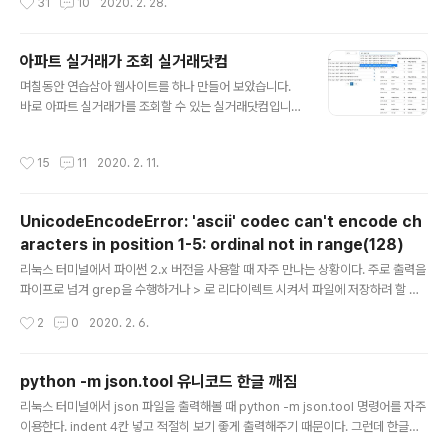
31
10
2020. 2. 28.
서 일종의 트릭으로 해결하는 방법을 소개해드리겠습니다.
트릭의 주인공은 바로 접근성 센터를 띄워주는 Utilman.e
xe 파일입니다. 로그온 화면 하단 구석에 보시면 아래와 같
아파트 실거래가 조회 실거래닷컴
은 버튼이 있죠? 그걸 누르면 접근성 센터가 뜹니다. 윈도
글 내용
며칠동안 연습삼아 웹사이트를 하나 만들어 보았습니다.
우 7~10, 서버 2008~2019 모두 동일하게 활용 가능합
바로 아파트 실거래가를 조회할 수 있는 실거래닷컴입니
니다. 만약 저 화면에서 접근성 센터 대신에 CMD 창을 관
다. https://silgeorae.com/ 저는 개발자가 아니고 인프
리자 권한으로 띄울 수 있다면 어떻게 될까요? net user
라 시스템 엔지니어입니다. 따라서 전문 개발자에 비해 품
명령어로 패스워드를 변경할 수 있지 않을까요? 바로 그 점
작성시간
15
11
2020. 2. 11.
질이 떨어지는 점은 양해 바랍니다. 실거래닷컴은 아래와
을 활용해서 Utilman.exe 대신 cmd.exe가 뜨도록 처..
같이 구성되어 있습니다. 1. 실거래가 원본 : 공공데이터포
털(data.go.kr) - 국토교통부 실거래가 정보 - 아파트매
UnicodeEncodeError: 'ascii' codec can't encode ch
매 실거래 상세 자료 2. 서버 : Microsoft Azure 12개월
aracters in position 1-5: ordinal not in range(128)
무료체험 VM - 표준 B1s(1개 vcpu, 1GiB 메모리) - Ce
글 내용
ntOS 7 3. WEB : Apache HTTP Server + mod_w
리눅스 터미널에서 파이썬 2.x 버전을 사용할 때 자주 만나는 상황이다. 주로 출력을
sgi 4. Backend : Python3.7 + Flask 5. 도메인 : 호..
파이프로 넘겨 grep을 수행하거나 > 로 리다이렉트 시켜서 파일에 저장하려 할 때
발생한다. 이유는 파이썬 2.x 버전은 기본 인코딩이 ascii인데 유니코드 문자열은 U
작성시간
2
0
2020. 2. 6.
TF-8 등으로 인코딩 해줘야 파이프나 리다이렉트에서 처리할 수 있다. [root@ce
ntos7-01 ~]# python2 -c 'import sys;print(sys.getdefaultencoding
())'ascii[root@centos7-01 ~]# python3 -c 'import sys;print(sys.getde
python -m json.tool 유니코드 한글 깨짐
faultencoding())'utf-8 파이썬 3.x 버전은 기본 UTF-8을 사용하기 때문에 그런
글 내용
리눅스 터미널에서 json 파일을 출력해볼 때 python -m json.tool 명령어를 자주
문제가 발생하지 않는다. 해결책..
이용한다. indent 4칸 넣고 적절히 보기 좋게 출력해주기 때문이다. 그런데 한글이
포함된 json 파일은 출력이 깨진다. 예를 들어 아래와 같은 json 자료가 있다고 가정