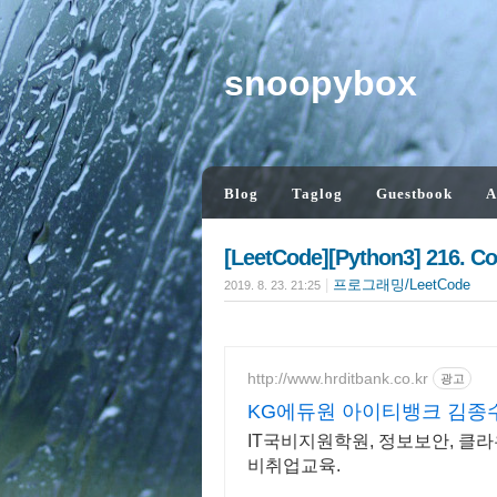
snoopybox
Blog
Taglog
Guestbook
A
[LeetCode][Python3] 216. Co
|
프로그래밍/LeetCode
2019. 8. 23. 21:25
http://www.hrditbank.co.kr
광고
KG에듀원 아이티뱅크 김종수
IT국비지원학원, 정보보안, 클라
비취업교육.