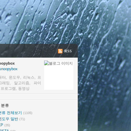
RSS
oopybox
snoopybox
퓨터, 윈도우, 리눅스, 프
그래밍, 알고리즘, 파이
, 프로그램, 동영상
분류
분류
분류 전체보기
(1105)
윈도우 일반
(71)
XP
(35)