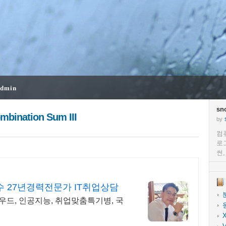
dmin
sn
mbination Sum III
by
컴
로
썬
 27년경력전문가 IT취업상담
우드, 인공지능, 취업맞춤특기병, 국