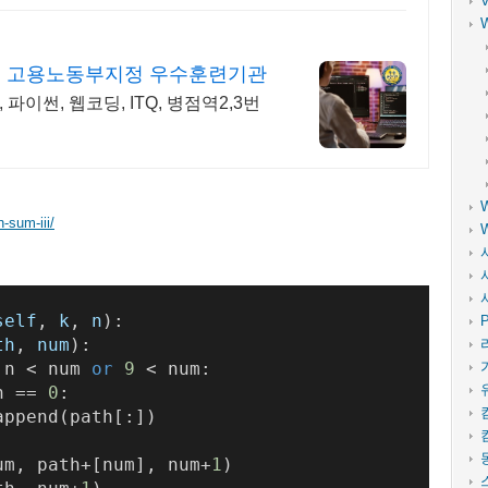
) 고용노동부지정 우수훈련기관
파이썬, 웹코딩, ITQ, 병점역2,3번
-sum-iii/
self
, 
k
, 
n
):
P
th
, 
num
):
 n < num 
or
9
 < num:
n == 
0
:
append(path[:])
um, path+[num], num+
1
)