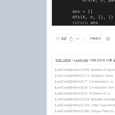
            dfs(k, n, pa
        ans = []
        dfs(k, n, [], 
1
)
return
 ans
공감
구독하기
'
프로그래밍
>
LeetCode
' 카테고리의 다른 
[LeetCode][Python3] 996. Number of Square
[LeetCode][Python3] 174. Dungeon Game
[LeetCode][Python3] 77. Combinations
(0)
[LeetCode][Python3] 39. Combination Sum
[LeetCode][Python3] 52. N-Queens II
(0)
[LeetCode][Python3] 526. Beautiful Arrang
[LeetCode][Python3] 784. Letter Case Perm
[LeetCode][Python3] 980. Unique Paths III