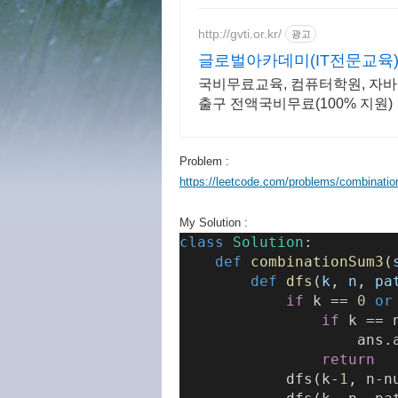
http://gvti.or.kr/
광고
글로벌아카데미(IT전문교육
국비무료교육, 컴퓨터학원, 자바, 
출구 전액국비무료(100% 지원)
Problem :
https://leetcode.com/problems/combination
My Solution :
class
Solution
:
def
combinationSum3
(
def
dfs
(
k
, 
n
, 
pa
if
 k == 
0
or
if
 k == 
                    ans.
return
            dfs(k-
1
, n-n