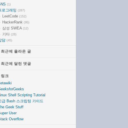
SNS
(1)
프로그래밍
(287)
LeetCode
(152)
HackerRank
(95)
삼성 SWEA
(12)
기타
(28)
잡담
(45)
최근에 올라온 글
최근에 올라온 글
최근에 달린 댓글
최근에 달린 댓글
링크
링크
etawiki
eeksforGeeks
inux Shell Scripting Tutorial
고급 Bash 스크립팅 가이드
he Geek Stuff
uper User
tack Overflow