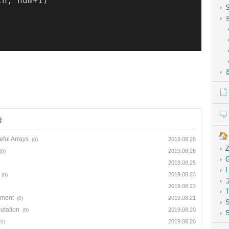
th, num+
1
)
글
ful Arrays
2019.08.28
(0)
Z
2019.08.28
(0)
G
2019.08.25
L
2019.08.23
(0)
2019.08.23
T
ement
2019.08.21
(0)
S
utation
2019.08.20
(0)
S
2019.08.20
(0)