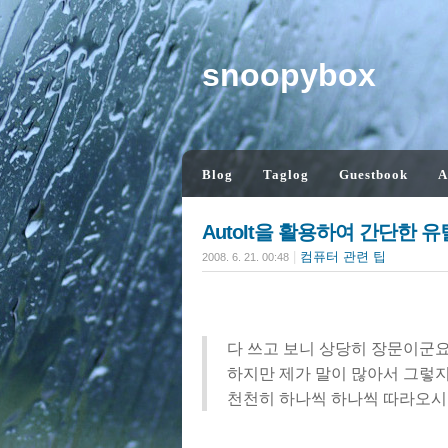
snoopybox
Blog
Taglog
Guestbook
A
AutoIt을 활용하여 간단한
|
컴퓨터 관련 팁
2008. 6. 21. 00:48
다 쓰고 보니 상당히 장문이군요
하지만 제가 말이 많아서 그렇지
천천히 하나씩 하나씩 따라오시면