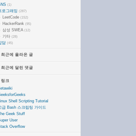
SNS
(1)
프로그래밍
(287)
LeetCode
(152)
HackerRank
(95)
삼성 SWEA
(12)
기타
(28)
잡담
(45)
최근에 올라온 글
최근에 올라온 글
최근에 달린 댓글
최근에 달린 댓글
링크
링크
etawiki
eeksforGeeks
inux Shell Scripting Tutorial
고급 Bash 스크립팅 가이드
he Geek Stuff
uper User
tack Overflow