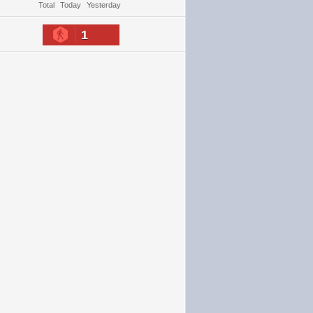
Total
Today
Yesterday
1