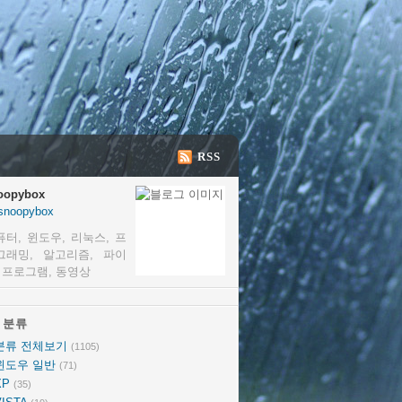
RSS
oopybox
snoopybox
퓨터, 윈도우, 리눅스, 프
그래밍, 알고리즘, 파이
, 프로그램, 동영상
분류
분류
분류 전체보기
(1105)
윈도우 일반
(71)
XP
(35)