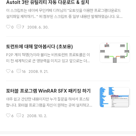
AutoIt 3탄 유틸리티 자동 다운로드 & 설치
수도 있습니다 ^^ 사실 저는 관련 커맨드를 거의 모르기때
글 내용
문에 아주 제한적인 것만 보여드리겠습니다. 자세한 사항
이 스크립트는 네이버 무인카페 디히님의 "오토잇을 이용한 프로그램다운로드
은 프로그램 자체의 도움말이나 관련 싸이트에 있습니다.
설치파일 제작하기.. " 에 첨부된 스크립트 중 일부 내용만 발췌하였습니다. 오
고급기술을 익히시면 진짜 엄청 복잡한 프로그램도 만들
늘은 AutoIt을 활용하여 자동 다운로드 & 설치를 배워봅시다. 이 방법의 단점
수 있지 않을까 싶습니다. 이 가이드에선 알집 7.13 버전으
0
7
2008. 6. 30.
은 홈페이지 다운로드 주소가 변경될 경우 무용지물이 된다는 것입니다. 따라서
로 진행하겠습니다. 그대로 보고 따라하기 하시려면 이 파
버전 업데이트가 자주 되는 프로그램에는 적합하지 않겠죠. 예제 프로그램은 네
일로 받아주세요. 제가 사용하는..
이트온 입니다. (XP 기준입니다. 비스타는 네이트온 설치 파일이 다릅니다.)
토런트에 대해 알아봅시다 (초보용)
$downfile = "http://nateondownload.nate.com/download/NATEO
글 내용
N37.EXE" ;설치 파일 다운로드 주소 입력 $filesize = InetGetSize( $dow
P2P 계의 혁명(?)이라 불리는 비트토런트 프로토콜은 이
nfile ) DirCreate("C:\sno..
미 전 세계적으로 큰 영향력을 미치고 있고 앞으로는 더욱
더 대중화 되지 않을까 생각합니다. 하지만 아직까지도 토
6
16
2008. 9. 21.
런트에 대해 전혀 모르시거나 들어는 봤지만 별로 관심은
없는 분들도 계신 것 같습니다. 토런트는 몰라도 당나귀는
들어보셨을겁니다. (edonkey, emule, 푸르나, etc...)
포터블 프로그램 WinRAR SFX 패키징 하기
토런트 역시 당나귀와 비슷한 방식입니다. P2P란 peer-t
글 내용
o-peer 의 약자로 개인과 개인끼리 연결이라는 뜻입니다.
아주 쉽고 간단한 내용이지만 누가 질문을 하셔서 포스팅
프로토콜은 컴퓨터와 컴퓨터 사이의 통신 규약입니다. 가
합니다. 포터블 프로그램을 자신이 원하는 곳에 설치하고
장 대표적인 것이 TCP/IP이죠. 정리하자면 토런트는 비트
바로가기 아이콘을 시작메뉴에 등록하는 것. 이것에 대한
토런트 프로토콜 (규칙)에 의거하여 개인과 개인이 파일을
6
2
2008. 10. 2.
설명입니다. WinRAR 3.8 기준으로 설명드리겠습니다.
주고 받는 공유 방식이다 정도로 이해하시면 되겠습니다.
제가 현재는 영문 XP 사용중이라 탭 배치가 약간 다를 수
창시자는 영..
도 있습니다. 예제 프로그램은 포토샵 CS3 포터블 버전입
니다. 1. 패킹할 프로그램을 선택한 다음 우클릭해서 "압축