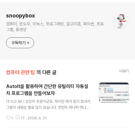
로그 정보
snoopybox
컴퓨터, 윈도우, 리눅스, 프로그래밍, 알고리즘, 파이썬, 프로
그램, 동영상
구독하기
더보기
컴퓨터 관련 팁
의 다른 글
AutoIt을 활용하여 간단한 유틸리티 자동설
치 프로그램을 만들어보자
글 내용
다 쓰고 보니 상당히 장문이군요. 하지만 제가 말이 많아서
그렇지 내용은 별로 많지 않습니다. 천천히 하나씩 하나씩
따라오시면 쉽게 하실 수 있습니다. 오늘은 AutoIt 간단한
1
17
2008. 6. 21.
사용법을 배워보겠습니다. 사실 프로그래밍 조금 하신 분
들은 이런게 우스우실 겁니다. 하지만 저처럼 프로그래밍
의 "ㅍ" 자도 모르는 사람들에겐 엄청 재미있는 프로그램일