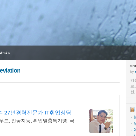
dmin
sn
eviation
by
컴
로
썬
 27년경력전문가 IT취업상담
우드, 인공지능, 취업맞춤특기병, 국