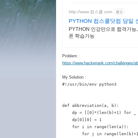
http://www.컴스쿨.com
광고
PYTHON 컴스쿨닷컴 당일
PYTHON 인강만으로 합격가능,
폰 학습가능
Problem :
https://www.hackerrank.com/challenges/a
My Solution :
#!/usr/bin/env python3

def abbreviation(a, b):

    dp = [[0]*(len(b)+1) for _ 
    dp[0][0] = 1

    for i in range(len(a)):

        for j in range(len(b)+1