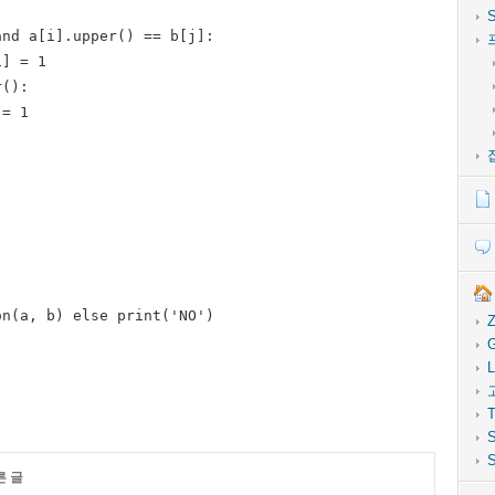
nd a[i].upper() == b[j]:

] = 1

():

= 1

Z
G
L
T
S
S
른 글