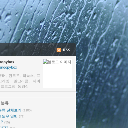
RSS
oopybox
snoopybox
퓨터, 윈도우, 리눅스, 프
그래밍, 알고리즘, 파이
, 프로그램, 동영상
분류
분류
분류 전체보기
(1105)
윈도우 일반
(71)
XP
(35)