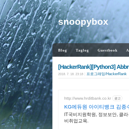
snoopybox
Blog
Taglog
Guestbook
A
[HackerRank][Python3] Abbr
|
프로그래밍/HackerRank
2018. 7. 18. 23:18
http://www.hrditbank.co.kr
광고
KG에듀원 아이티뱅크 김종수
IT국비지원학원, 정보보안, 클라
비취업교육.