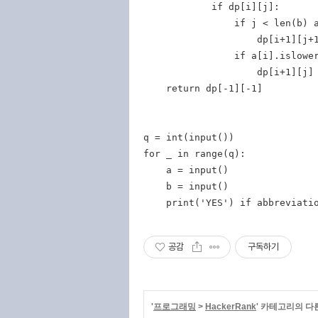
            if dp[i][j]:

                if j < len(b) a
                    dp[i+1][j+1
                if a[i].islower
                    dp[i+1][j] 
    return dp[-1][-1]

q = int(input())

for _ in range(q):

    a = input()

    b = input()

공감
구독하기
'
프로그래밍
>
HackerRank
' 카테고리의 다