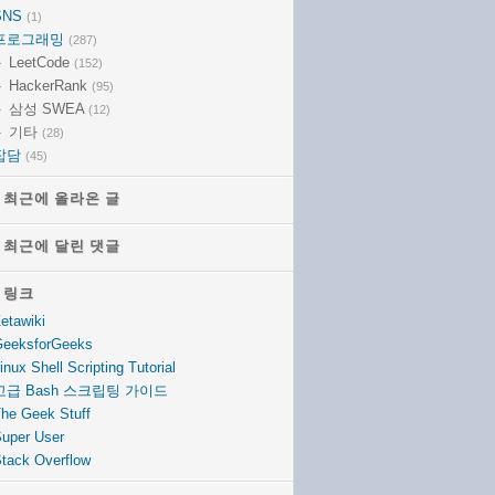
SNS
(1)
프로그래밍
(287)
LeetCode
(152)
HackerRank
(95)
삼성 SWEA
(12)
기타
(28)
잡담
(45)
최근에 올라온 글
최근에 올라온 글
최근에 달린 댓글
최근에 달린 댓글
링크
링크
etawiki
eeksforGeeks
inux Shell Scripting Tutorial
고급 Bash 스크립팅 가이드
he Geek Stuff
uper User
tack Overflow