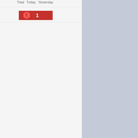
Total
Today
Yesterday
1