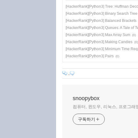
[HackerRank][Python3] Tree: Huffman Dec
[HackerRank][Python3] Binary Search Tre
[HackerRank][Python3] Balanced Brackets
[HackerRank][Python3] Queues: A Tale of T
[HackerRank][Python3] Max Array Sum
(0)
[HackerRank][Python3] Making Candies
(0)
[HackerRank][Python3] Minimum Time Req
[HackerRank][Python3] Pairs
(0)
,
snoopybox
컴퓨터, 윈도우, 리눅스, 프로그래밍
구독하기