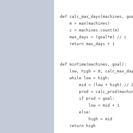
def calc_max_days(machines, goa
    m = max(machines)

    c = machines.count(m)

    max_days = (goal*m) // c

    return max_days + 1

def minTime(machines, goal):

    low, high = 0, calc_max_day
    while low < high:

        mid = (low + high) // 2
        prod = calc_prod(machin
        if prod < goal:

            low = mid + 1

        else:

            high = mid

    return high
