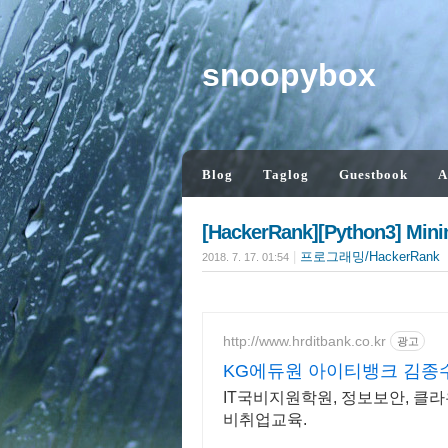
snoopybox
Blog
Taglog
Guestbook
A
[HackerRank][Python3] Min
|
프로그래밍/HackerRank
2018. 7. 17. 01:54
http://www.hrditbank.co.kr
광고
KG에듀원 아이티뱅크 김종수
IT국비지원학원, 정보보안, 클라
비취업교육.