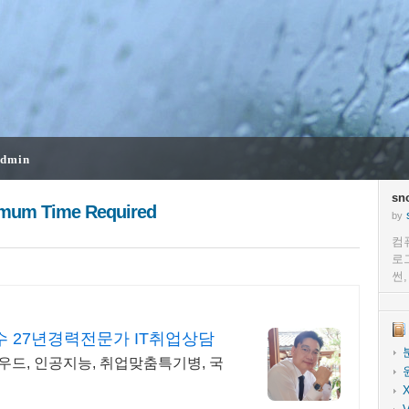
dmin
sn
imum Time Required
by
컴
로
썬
 27년경력전문가 IT취업상담
우드, 인공지능, 취업맞춤특기병, 국