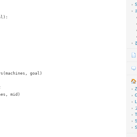
l):

s(machines, goal)



Z
es, mid)

G
L
T
S
S