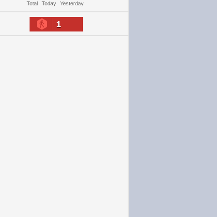
Total
Today
Yesterday
1