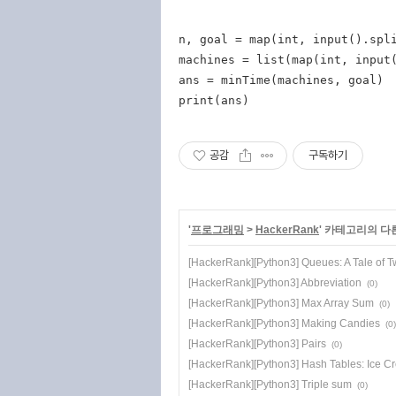
n, goal = map(int, input().spli
machines = list(map(int, input(
ans = minTime(machines, goal)

공감
구독하기
'
프로그래밍
>
HackerRank
' 카테고리의 다
[HackerRank][Python3] Queues: A Tale of T
[HackerRank][Python3] Abbreviation
(0)
[HackerRank][Python3] Max Array Sum
(0)
[HackerRank][Python3] Making Candies
(0)
[HackerRank][Python3] Pairs
(0)
[HackerRank][Python3] Hash Tables: Ice C
[HackerRank][Python3] Triple sum
(0)