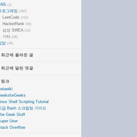
SNS
(1)
프로그래밍
(287)
LeetCode
(152)
HackerRank
(95)
삼성 SWEA
(12)
기타
(28)
잡담
(45)
최근에 올라온 글
최근에 올라온 글
최근에 달린 댓글
최근에 달린 댓글
링크
링크
etawiki
eeksforGeeks
inux Shell Scripting Tutorial
고급 Bash 스크립팅 가이드
he Geek Stuff
uper User
tack Overflow