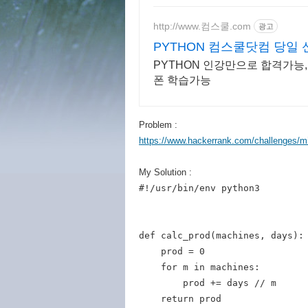
http://www.컴스쿨.com
광고
PYTHON 컴스쿨닷컴 당일
PYTHON 인강만으로 합격가능,
폰 학습가능
Problem :
https://www.hackerrank.com/challenges/m
My Solution :
#!/usr/bin/env python3

def calc_prod(machines, days):

    prod = 0

    for m in machines:

        prod += days // m

    return prod
