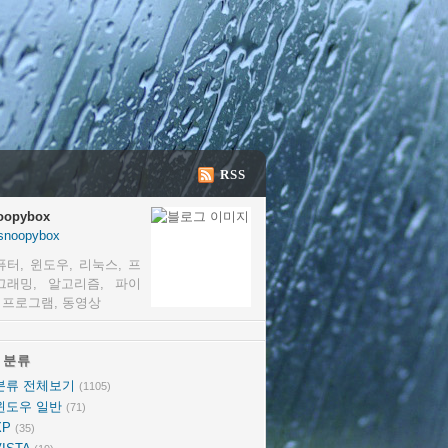
RSS
oopybox
snoopybox
퓨터, 윈도우, 리눅스, 프
그래밍, 알고리즘, 파이
, 프로그램, 동영상
분류
분류
분류 전체보기
(1105)
윈도우 일반
(71)
XP
(35)