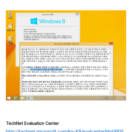
TechNet Evaluation Center
http://technet.microsoft.com/ko-KR/evalcenter/hh69915