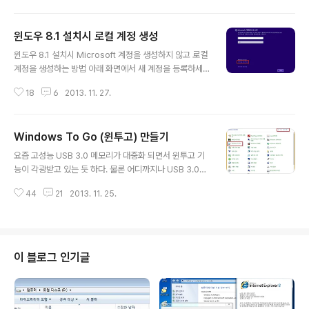
ft\Windows NT\CurrentVersion\NetworkList\Pro
files 네트워크 프로파일이 GUID 형식의 이름으로 존재하
윈도우 8.1 설치시 로컬 계정 생성
는데 Category 값을 변경해주면 된다. 0 = 공용 네트워
글 내용
크 1 = 개인 네트워크 2 = 도메인 네트워크 Category 값
윈도우 8.1 설치시 Microsoft 계정을 생성하지 않고 로컬
을 1로 변경하고 리부팅 했더니 기존 공용 네트워크에서 개
계정을 생성하는 방법 아래 화면에서 새 계정을 등록하세
인 네트워크로 잘 변경되었다.
요. 클릭 아래 화면에서 Microsoft 계정을 사용하지 않고
18
6
2013. 11. 27.
로그인 클릭 아래 화면에서 로컬 계정 생성 참고로 설치시
자동으로 랜카드 드라이버가 잡히지 않으면(인터넷 연결이
안 되면) 로컬 계정 생성 화면이 기본으로 등장한다.
Windows To Go (윈투고) 만들기
글 내용
요즘 고성능 USB 3.0 메모리가 대중화 되면서 윈투고 기
능이 각광받고 있는 듯 하다. 물론 어디까지나 USB 3.0을
지원하는 컴퓨터에서나 유용하겠지만... 윈투고는 Windo
44
21
2013. 11. 25.
ws 8부터 등장한 기능인데, Enterprise 에디션만 사용
가능하다. USB 메모리나 외장하드에 윈도우를 설치해서,
들고 다니며 아무 컴퓨터에나 꽂아서 부팅하면 나만의 윈
도우 환경을 언제 어디서나 그대로 이용할 수 있다. 물론 성
능 좋은 USB 3.0 드라이브와 이를 지원하는 컴퓨터를 갖
이 블로그 인기글
추지 않으면, 성질 급한 사람은 숨 넘어갈 정도로 답답한 속
도를 경험할 것이다. 1. 완전 초보자용 GUI 버전 준비물 1.
Windows 8 이상 Enterprise 에디션 작업 환경 2. Win
dows 8 이상 Enterprise 에디션..