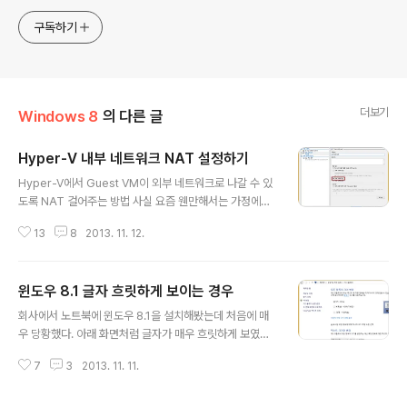
구독하기
더보기
Windows 8
의 다른 글
Hyper-V 내부 네트워크 NAT 설정하기
글 내용
Hyper-V에서 Guest VM이 외부 네트워크로 나갈 수 있
도록 NAT 걸어주는 방법 사실 요즘 웬만해서는 가정에서
공유기를 사용하기 때문에, Hyper-V의 가상 스위치를 만
13
8
2013. 11. 12.
들 때 외부 네트워크로 만들어 버리면 이런 고민을 할 필요
가 없다. 브릿지 모드로 동작하여 공유기에서 DHCP로 19
2.168.0.0/24 대역의 IP를 바로 할당해주기 때문이다. (i
윈도우 8.1 글자 흐릿하게 보이는 경우
pTIME 공유기 기준) 하지만 공유기를 사용하지 않는 환경
글 내용
이거나, 회사에서 고정 IP 1개만 할당받아 사용하는 경우,
회사에서 노트북에 윈도우 8.1을 설치해봤는데 처음에 매
어쩔 수 없이 VM에는 내부 네트워크를 할당해야 한다. 이
우 당황했다. 아래 화면처럼 글자가 매우 흐릿하게 보였기
때 내부 네트워크에 연결된 VM에서 인터넷을 사용하려
때문이다. 정확한 원인은 모르겠으나, 처음에 흐릿하게 보
면? 매우 간단하다. 물리 NIC에 인터넷 연결 공유를 걸어
7
3
2013. 11. 11.
였던 이유는 위 화면에서 기본 값이 125%로 설정되어 있
주면 된다. 이렇게 하면 Host는 192.168.137.1 ..
었기 때문이다. 해결책은 아래 그림처럼 100%로 변경해
주면 된다. 집에 있는 PC도 동일하게 윈도우 8.1인데, 12