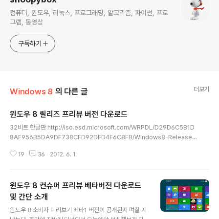
컴퓨터, 윈도우, 리눅스, 프로그래밍, 알고리즘, 파이썬, 프로
그램, 동영상
구독하기
더보기
Windows 8
의 다른 글
윈도우 8 릴리즈 프리뷰 버전 다운로드
글 내용
32비트 한글판 http://iso.esd.microsoft.com/WRPDL/D29D6C5B1D
8AF956B5DA9DF738CFD92DFD4F6C8FB/Windows8-ReleaseP
review-32bit-Korean.iso 64비트 한글판 http://iso.esd.microsoft.co
19
36
2012. 6. 1.
m/WRPDL/D29D6C5B1D8AF956B5DA9DF738CFD92DFD4F6C8
FB/Windows8-ReleasePreview-64bit-Korean.iso 제품 키: TK8TP-
9JN6P-7X7WW-RFFTV-B7QPF 그 외 언어를 선택하시려면 아래 공식 페
윈도우 8 컨슈머 프리뷰 베타버전 다운로드
이지에서 다운로드 하세요. http://windows.microsoft.com/ko-KR/wind
ows-8/iso 저는 회사라서 다운로드만 해놓고 설치는 ..
및 간단 소개
글 내용
윈도우 8 소비자 미리보기 베타1 버전이 공개된지 며칠 지