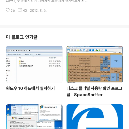
났는데, 주말에 지방에 다녀와서 오늘에야 설치해보게 되
었습니다. 사실 개인적으로 윈도우 8에는 큰 기대를 하고
26
40
2012. 3. 6.
있지 않아서... 윈도우 7 출시 때 처럼 적극적으로 설치해보
지는 않게 되더군요. 그래서 이번에는 그냥 VMware에 설
치해서 간단히 테스트만 해봤습니다. Windows 8 Cons
umer Preview ISO images http://windows.micro
soft.com/en-US/windows-8/iso Windows Serve
이 블로그 인기글
r 8 Beta ISO image Download (우클릭 해서 다른 이
름으로 저장) 윈도우 8 컨슈머 프리뷰 버전은 위 페이지에
나와있는 대로 아래 제품키를 사용하시면 되구요 Produc
t Key: DNJXJ..
윈도우 10 하드에서 설치하기
디스크 폴더별 사용량 확인 프로그
램 - SpaceSniffer