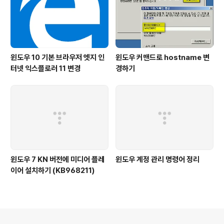
윈도우 10 기본 브라우저 엣지 인
윈도우 커맨드로 hostname 변
터넷 익스플로러 11 변경
경하기
윈도우 7 KN 버전에 미디어 플레
윈도우 계정 관리 명령어 정리
이어 설치하기 (KB968211)
의안내