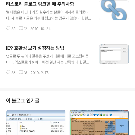
티스토리 블로그 링크할 때 주의사항
글 내용
별 내용은 아닌데 가끔 실수하는 분들이 계셔서 올려둡니
다. 제 블로그 글은 외부에 링크되는 경우가 많습니다. 한달
방문자 통계를 보면 대략적으로 아래와 같습니다. 검색유
23
12
2010. 10. 21.
입 50%, 고정방문자 30%, 링크유입 20% 그런데 가끔
리퍼러 로그를 통해 링크의 근원을 찾아가보면, 엉뚱한 링
크가 걸려있는 경우를 종종 발견하게 됩니다. 엉뚱한 링크
IE9 호환성 보기 설정하는 방법
라 함은... 글의 고유 주소가 아닌 경우인데요, 예를 들어 ?p
글 내용
age=n 형식의 상대 주소를 링크해버리면 새 글이 하나만
댓글로 두 분이나 질문을 주셨기 때문에 따로 포스팅해둡
더 올라와도 페이지가 밀리기 때문에 그 링크의 의미는 없
니다. 익스플로러 9 베타버전 일단 저는 만족합니다. 괄목
어지게 됩니다. 예를 들어 제가 오늘 올린 이 글을 다른 곳
상대(刮目相對)라는 사자성어가 딱 어울리는 상황이라 생
에 링크하고 싶다면 http://snoopybox.co.kr/1418 이
26
16
2010. 9. 17.
각합니다. 그런데 아직 많은 웹사이트들이 IE9에 최적화되
렇게 이 글의 고유 주소를 링크해야 합니다. 그렇지 않고 블
어있지 않기 때문에 호환성 이슈가 발생할 수 있습니다. 그
로그..
럴 때는 IE7 하위 호환모드로 돌려주셔야 할 텐데요 예를
들어 제 티스토리 블로그만 하더라도 IE8, IE9에서 모두 호
환성 보기 버튼이 생성됩니다. 주소 표시줄 옆에 있는 찢어
이 블로그 인기글
진 종이 모양 말입니다. 모든 웹사이트에서 버튼이 생성되
는건 아니고 호환이 안 되는 사이트에서만 생성됩니다. 이
런 경우 찢어진 종이 버튼을 누르면 IE7 호환모드로 동작하
기 때문에 별다른 불편 없이 사용할 수 있습니다. 그런데 버
튼이 표시되지 않는 사이트..