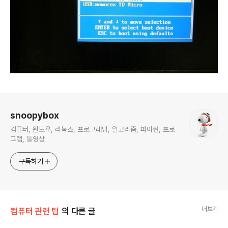
로그 정보
snoopybox
컴퓨터, 윈도우, 리눅스, 프로그래밍, 알고리즘, 파이썬, 프로
그램, 동영상
구독하기
더보기
컴퓨터 관련 팁
의 다른 글