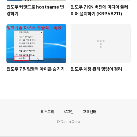
윈도우 커맨드로 hostname 변
윈도우 7 KN 버전에 미디어 플레
경하기
이어 설치하기 (KB968211)
윈도우 7 알림영역 아이콘 숨기기
윈도우 계정 관리 명령어 정리
의안내
티스토리
로그인
고객센터
© Daum Corp.