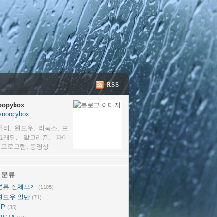
RSS
oopybox
snoopybox
퓨터, 윈도우, 리눅스, 프
그래밍, 알고리즘, 파이
, 프로그램, 동영상
분류
분류
분류 전체보기
(1105)
윈도우 일반
(71)
XP
(35)