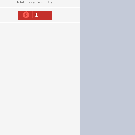
Total
Today
Yesterday
1