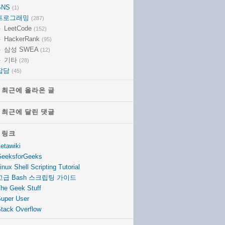
SNS
(1)
프로그래밍
(287)
LeetCode
(152)
HackerRank
(95)
삼성 SWEA
(12)
기타
(28)
잡담
(45)
최근에 올라온 글
최근에 올라온 글
최근에 달린 댓글
최근에 달린 댓글
링크
링크
etawiki
eeksforGeeks
inux Shell Scripting Tutorial
고급 Bash 스크립팅 가이드
he Geek Stuff
uper User
tack Overflow