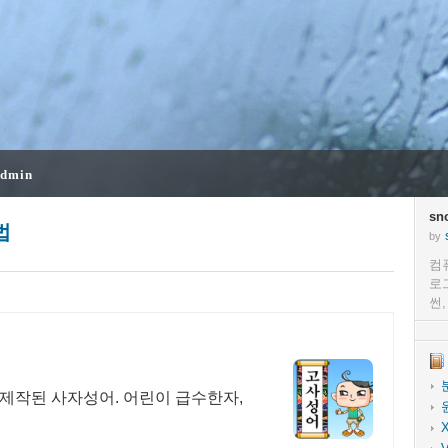
dmin
sn
법
by
컴
로
썬
제작된 사자성어. 어린이 급수한자,