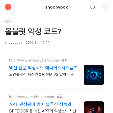
검색하기
snoopybox
티스토리
잡담
올블릿 악성 코드?
snoopybox
2010. 8. 1. 10:49
http://www.anyussystems.com
광고
백신 전문 악성코드 애니어스시스템즈
보안솔루션 백신컨설팅전문 V3 알약 이셋
http://www.trendmicro.com
광고
APT 랜섬웨어 방어 솔루션 성능과 안
정성이 검증된 벤더
BPFDOOR 등 최신 APT와 악성코드 차단,