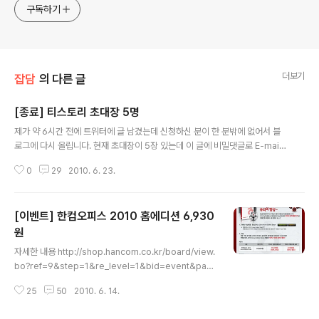
구독하기
더보기
잡담
의 다른 글
[종료] 티스토리 초대장 5명
글 내용
제가 약 6시간 전에 트위터에 글 남겼는데 신청하신 분이 한 분밖에 없어서 블
로그에 다시 올립니다. 현재 초대장이 5장 있는데 이 글에 비밀댓글로 E-mail
주소 남겨주시면 선착순 5명 보내드리겠습니다. 그리고 바로 앞 글에서 제가 마
0
29
2010. 6. 23.
지막 부분에 개인 사정으로 당분간 블로그 쉬겠다고 했는데도 자꾸 질문 주시고
매일매일 새 글 올라왔나 확인하러 들어오시고 ;;; 몇 달 정도(?) 쉴 생각이니 당
분간 들어오지 마세요. 트위터로는 짧은 소식 계속 전할 생각입니다. 어제부터
[이벤트] 한컴오피스 2010 홈에디션 6,930
다시 크롬 플러스 사용하고 있는데 정말 편리하고 빠르고 좋습니다. 제가 익스
로 서핑하면서 "이런 기능 있었으면 좋겠다" 라고 생각했던 기능들이 크롬 플러
원
글 내용
스에 다 들어있네요. 무설치 버전으로 한번 써보세요. 익스 탭 기능도 있어서 인
자세한 내용 http://shop.hancom.co.kr/board/view.
터넷 뱅..
bo?ref=9&step=1&re_level=1&bid=event&pag
e=1&bkind= 이런 간단한 내용은 트위터에 남겨도 되겠
25
50
2010. 6. 14.
지만 고정방문자 분들 중 트위터를 안 하시는 분들이 더 많
으신 것 같아서... 유용한 정보라 생각되어 블로그에 남겨봅