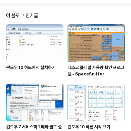
니다. 원래는 스샷처럼 한국 경기가 끝난 다음 12시간동안
진행되어야 하는데 서버 폭주로 인해 이번 그리스전 할인
이 연기되었습니다. 6월 16일 수요일 오전 10시부터 오후
이 블로그 인기글
10시까지 한컴오피스 2010 홈에디션 스마트 제품이 6,9
30원에 판매됩니다. 구매하러 가기 http://shop.hanco
m.co.kr/goods/content.go?&big=8&middle=1&
small=1&s..
윈도우 10 하드에서 설치하기
디스크 폴더별 사용량 확인 프로그
램 - SpaceSniffer
윈도우 7 서비스팩 1 베타 빌드 설
윈도우 10 빠른 시작 끄기