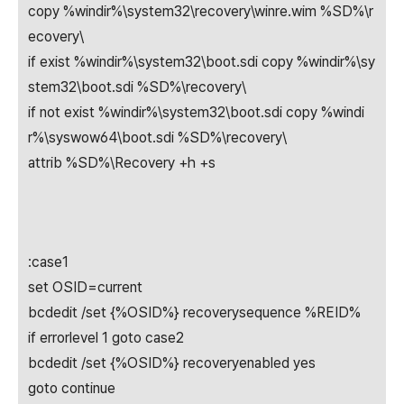
copy %windir%\system32\recovery\winre.wim %SD%\r
ecovery\
if exist %windir%\system32\boot.sdi copy %windir%\sy
stem32\boot.sdi %SD%\recovery\
if not exist %windir%\system32\boot.sdi copy %windi
r%\syswow64\boot.sdi %SD%\recovery\
attrib %SD%\Recovery +h +s
:case1
set OSID=current
bcdedit /set {%OSID%} recoverysequence %REID%
if errorlevel 1 goto case2
bcdedit /set {%OSID%} recoveryenabled yes
goto continue