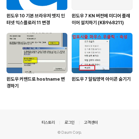
윈도우 10 기본 브라우저 엣지 인
윈도우 7 KN 버전에 미디어 플레
터넷 익스플로러 11 변경
이어 설치하기 (KB968211)
윈도우 커맨드로 hostname 변
윈도우 7 알림영역 아이콘 숨기기
경하기
의안내
티스토리
로그인
고객센터
© Daum Corp.