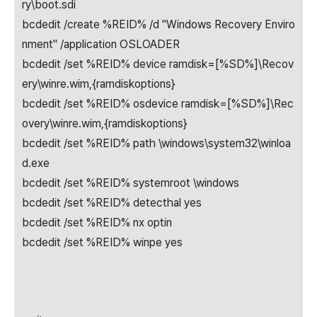
ry\boot.sdi
bcdedit /create %REID% /d "Windows Recovery Enviro
nment" /application OSLOADER
bcdedit /set %REID% device ramdisk=[%SD%]\Recov
ery\winre.wim,{ramdiskoptions}
bcdedit /set %REID% osdevice ramdisk=[%SD%]\Rec
overy\winre.wim,{ramdiskoptions}
bcdedit /set %REID% path \windows\system32\winloa
d.exe
bcdedit /set %REID% systemroot \windows
bcdedit /set %REID% detecthal yes
bcdedit /set %REID% nx optin
bcdedit /set %REID% winpe yes