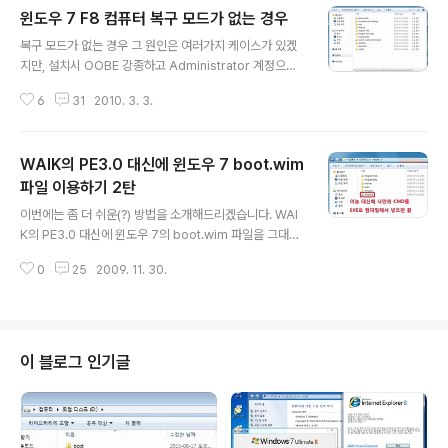
윈도우 7 F8 컴퓨터 복구 모드가 없는 경우
글 내용
복구 모드가 없는 경우 그 원인은 여러가지 케이스가 있겠
지만, 설치시 OOBE 강종하고 Administrator 계정으로
설치했을 경우에도 F8 복구 모드가 생성되지 않습니다. 이
6
31
2010. 3. 3.
방법으로 다른 케이스도 해결 될지는 모르겠지만 적어도 O
OBE 강종하고 Administrator 계정으로 설치한 경우에
는 생성이 되더군요. 일단 제가 이렇게 설치를 했기 때문에
WAIK의 PE3.0 대신에 윈도우 7 boot.wim
F8 복구 모드가 없습니다. 그래서 C 드라이브에 Recove
ry 폴더가 없습니다. 생성시키려면 관리자 권한으로 명령
파일 이용하기 2탄
글 내용
프롬프트를 띄운 다음 아래와 같이 입력합니다. reagentc
이번에는 좀 더 쉬운(?) 방법을 소개해드리겠습니다. WAI
/enable 그랬더니 Recovery 폴더가 생성되었고 부팅시
K의 PE3.0 대신에 윈도우 7의 boot.wim 파일을 그대로
F8 눌러서 메뉴도 잘 나오는 것을 확인했습니다. 더 자세한
이용하는 방법인데 얼마전에 포스팅했던 WAIK의 PE3.0
옵션은 reagentc /? 입력해보시면 나오는데..
0
25
2009. 11. 30.
대신에 윈도우 7 boot.wim 파일 이용하기 방법은 약간
복잡하기 때문에 좀 더 간단한 방법을 생각해보게 되었습
니다. 아주 오래전 비스타 시절부터 이런 상상을 해봤었는
데 저한테 필요가 없어서 그랬는지 몰라도 한번도 시도해
보지는 않았습니다. 하지만 이번에 Bat To Exe Convert
이 블로그 인기글
er - 배치파일을 exe로 변환해주는 툴 글을 소개해드리고
나서 생각해보니 이놈을 여기에 써먹으면 되겠다는 생각이
들었습니다. 방법은 아주 간단합니다. boot.wim 파일의
2번 이미지를 마운트한 다음 SOURCES 폴더 안에 들어