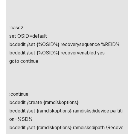
:case2
set OSID=default
bcdedit /set {%OSID%} recoverysequence %REID%
bcdedit /set {%OSID%} recoveryenabled yes
goto continue
:continue
bcdedit /create {ramdiskoptions}
bcdedit /set {ramdiskoptions} ramdisksdidevice partiti
on=%SD%
bcdedit /set {ramdiskoptions} ramdisksdipath \Recove