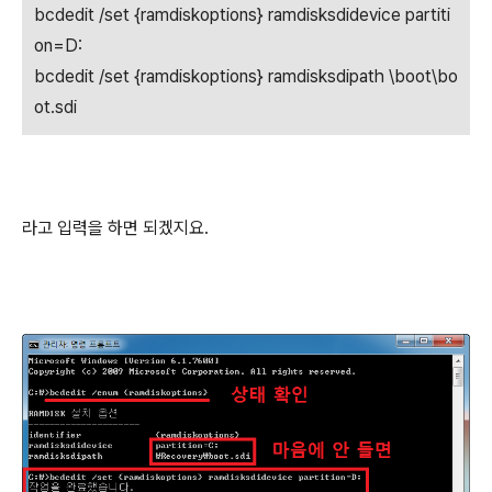
bcdedit /set {ramdiskoptions} ramdisksdidevice partiti
on=D:
bcdedit /set {ramdiskoptions} ramdisksdipath \boot\bo
ot.sdi
라고 입력을 하면 되겠지요.