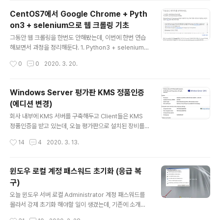
해당 명령어를 찾지 못해 실패하게 된다. 이를 해결하기 위
CentOS7에서 Google Chrome + Pyth
한 방법으로 아래 4가지 정도가 있다. 1. 명령어를 절대경
on3 + selenium으로 웹 크롤링 기초
로로 사용한다. - ex) java 대신 /app/jdk/bin/java 2. b
글 내용
ash 스크립트 최상단에 #!/bin/bash 뒤에 -l 을 붙인다.
그동안 웹 크롤링을 한번도 안해봤는데, 이번에 한번 연습
(로그인) - ex) #!/bin/bash 대신 #!/bin/bash -l 3. ba
해보면서 과정을 정리해둔다. 1. Python3 + selenium
sh 스크립트 내부에서 /etc/profile을 한..
설치나는 예전부터 CentOS에 Python3는 Source Co
작성시간
0
0
2020. 3. 20.
mpile 해서 설치해왔다. 그런데 2019년 하반기에 드디어
CentOS7 base repository에 Python3가 등록된 것
같다. 그래서 본 글에서는 rpm (yum) 설치로 진행하겠다.
Windows Server 평가판 KMS 정품인증
yum -y install python3 설치 후 필수는 아니지만 pip
(에디션 변경)
버전도 업그레이드를 해준다. pip3 install -U pip 그리고
글 내용
나서 selenium도 설치해준다. pip3 install selenium
회사 내부에 KMS 서버를 구축해두고 Client들은 KMS
2. Google Chrome 설치브라우저는 Chrome 뿐 아니
정품인증을 받고 있는데, 오늘 평가판으로 설치된 장비를
라 Firefox나 다른 것들도 있겠지만,..
정품인증 해달라고 해서 처리하면서 확인된 내용이다. 윈
작성시간
14
4
2020. 3. 13.
도우 서버 평가판은 아래 사이트에서 받을 수 있다. http
s://www.microsoft.com/ko-kr/evalcenter/evalua
te-windows-server 평가판으로 설치된 서버에 일반 K
윈도우 로컬 계정 패스워드 초기화 (응급 복
MS Client 키를 입력하면 입력되지 않는다. 에디션이 맞
구)
지 않기 때문이다. KMS Client 키는 아래 사이트에서 확
글 내용
인할 수 있다. https://docs.microsoft.com/ko-kr/wi
오늘 윈도우 서버 로컬 Administrator 계정 패스워드를
ndows-server/get-started/kmsclientkeys 아래
몰라서 강제 초기화 해야할 일이 생겼는데, 기존에 소개해
는 윈도우 서버 2016 Standard 180일 평가판 기준으..
드렸던 몇가지 프로그램 말고 윈도우 자체 기능을 이용해
작성시간