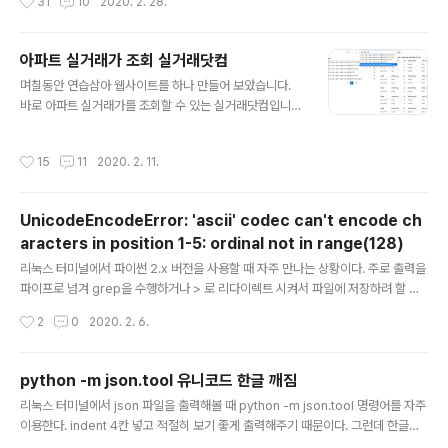
31
10
2020. 2. 28.
서 일종의 트릭으로 해결하는 방법을 소개해드리겠습니다.
트릭의 주인공은 바로 접근성 센터를 띄워주는 Utilman.e
xe 파일입니다. 로그온 화면 하단 구석에 보시면 아래와 같
아파트 실거래가 조회 실거래닷컴
은 버튼이 있죠? 그걸 누르면 접근성 센터가 뜹니다. 윈도
글 내용
며칠동안 연습삼아 웹사이트를 하나 만들어 보았습니다.
우 7~10, 서버 2008~2019 모두 동일하게 활용 가능합
바로 아파트 실거래가를 조회할 수 있는 실거래닷컴입니
니다. 만약 저 화면에서 접근성 센터 대신에 CMD 창을 관
다. https://silgeorae.com/ 저는 개발자가 아니고 인프
리자 권한으로 띄울 수 있다면 어떻게 될까요? net user
라 시스템 엔지니어입니다. 따라서 전문 개발자에 비해 품
명령어로 패스워드를 변경할 수 있지 않을까요? 바로 그 점
작성시간
15
11
2020. 2. 11.
질이 떨어지는 점은 양해 바랍니다. 실거래닷컴은 아래와
을 활용해서 Utilman.exe 대신 cmd.exe가 뜨도록 처..
같이 구성되어 있습니다. 1. 실거래가 원본 : 공공데이터포
털(data.go.kr) - 국토교통부 실거래가 정보 - 아파트매
UnicodeEncodeError: 'ascii' codec can't encode ch
매 실거래 상세 자료 2. 서버 : Microsoft Azure 12개월
aracters in position 1-5: ordinal not in range(128)
무료체험 VM - 표준 B1s(1개 vcpu, 1GiB 메모리) - Ce
글 내용
ntOS 7 3. WEB : Apache HTTP Server + mod_w
리눅스 터미널에서 파이썬 2.x 버전을 사용할 때 자주 만나는 상황이다. 주로 출력을
sgi 4. Backend : Python3.7 + Flask 5. 도메인 : 호..
파이프로 넘겨 grep을 수행하거나 > 로 리다이렉트 시켜서 파일에 저장하려 할 때
발생한다. 이유는 파이썬 2.x 버전은 기본 인코딩이 ascii인데 유니코드 문자열은 U
작성시간
2
0
2020. 2. 6.
TF-8 등으로 인코딩 해줘야 파이프나 리다이렉트에서 처리할 수 있다. [root@ce
ntos7-01 ~]# python2 -c 'import sys;print(sys.getdefaultencoding
())'ascii[root@centos7-01 ~]# python3 -c 'import sys;print(sys.getde
python -m json.tool 유니코드 한글 깨짐
faultencoding())'utf-8 파이썬 3.x 버전은 기본 UTF-8을 사용하기 때문에 그런
글 내용
리눅스 터미널에서 json 파일을 출력해볼 때 python -m json.tool 명령어를 자주
문제가 발생하지 않는다. 해결책..
이용한다. indent 4칸 넣고 적절히 보기 좋게 출력해주기 때문이다. 그런데 한글이
포함된 json 파일은 출력이 깨진다. 예를 들어 아래와 같은 json 자료가 있다고 가정