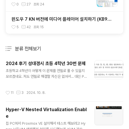
0
27
조회
24
윈도우 7 KN 버전에 미디어 플레이어 설치하기 (KB96
8211)
5
42
조회
15
분류 전체보기
주요 글 목록
2024 후기 성대경시 초등 4학년 30번 문제
글 내용
초등학교 4학년이 어떻게 이 문제를 연필로 풀 수 있을지
모르겠네요. 저도 연필로 해결할 자신은 없어서... 대신 Pyt
hon 코드로 풀어보았습니다. A = ['가', '가', '나', '나', '다',
'다', '라', '라']B = [[], [], [], []]ans = set()def dfs(s):
작성시간
11
3
2024. 10. 8.
if s == 4: t = ' '.join([''.join(sorted(x)) for x in
B]) if t not in ans: ans.add(t) print
(t) return elif len(B[s]) == 2: dfs(s+1) el
Hyper-V Nested Virtualization Enabl
se: for i in range(8): ..
e
글 내용
집 PC에서 Proxmox VE 설치해서 테스트 해보려고 Hy