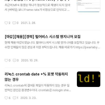
일에 들어있는 Install.wim 파일의 크기는 4GB를 넘기 때
글 내용
문에 FAT32에 담을 수 없다. 따라서 GPT 디스크로 변환
최근에 MP4 동영상 하나가 정상적으로 재생이 되지 않아
하고 NTFS로 포맷하는 것을 추천한다. 아래는 Diskpart
서 (버벅임) 보니 Frame rate가 비정상으로 인식되고 있
로 16GB USB 스틱을 초기화, GPT로 변환, NTFS로 포
음을 알 수 있었다. 원래 해당 파일은 59.94 FPS에 50분
맷하는 과정이다. USB를 초기화 하고..
정도 동영상인데, MediaInfo로 정보를 보면 0.198 FPS
작성시간
2
0
2021. 2. 28.
에 러닝타임 254 시간으로 비정상적인 수치를 보이고 있
었고, 실제로 팟플레이어에서도 254시간으로 표시되고 있
었다. FPS만 바로 수정할 수 있는 툴이 있는지 모르겠으나,
[마감][채용][경력] 펄어비스 시스템 엔지니어 모집
예전에 MP4 파일을 Split 할 때 사용했던 Yamb가 떠올
글 내용
라 해당 툴로 Remux 하면 되지 않을까 싶어 시도해 보았
현재 채용 마감되었습니다. 펄어비스에서 시스템 엔지니어를 모집하고 있습니다. 우
고, 결과적으로 내가 의도했던대로 작업이 잘 되었다. Yam
수한 인재들의 많은 관심과 지원 부탁드립니다. 채용 바로가기 https://pearlabys
b 홈페이지 yamb.unite-video.com/download.html
s-recruit.saramin.co.kr/apply_site/recruit/view/24735 펄어비스 홈페이
십여년 이상 지난 기억을 떠올려 ..
지 https://www.pearlabyss.com/ 펄어비스 복지 https://www.pearlabyss.
작성시간
0
0
2020. 10. 29.
com/ko-KR/Company/Brand/Welfare
리눅스 crontab date +% 포맷 작동하지
않는 경우
글 내용
리눅스 crontab에 걸어둔 파일이 작동하지 않는 경우 일
반적인 원인은 환경변수이다. crontab은 nologin shell
로 실행되기 때문에 PATH 등 /etc/profile에 걸어둔 내
작성시간
6
1
2020. 3. 23.
용들이 적용되지 않는다. 따라서 특정 위치에 있는 명령어
를 절대경로로 적어두지 않은 경우 crontab이 PATH에서