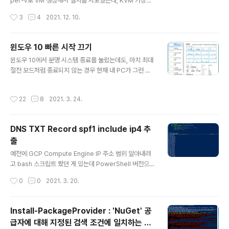
per-V로 VM 생성해서 설치를 시도했는데, KVM 가상화
지원하지 않는다는 문구가 떴다. 그래서 해당 VM에 Hype
작성시간
3
4
2021. 12. 10.
r-V 설정으로 Nested Virtualization을 활성화 해서 해
결하였다. Set-VMProcessor -VMName -ExposeV
irtualizationExtensions $true 설정 변경 후 KVM 경
윈도우 10 빠른 시작 끄기
고 없이 잘 넘어갔다. 참고 글 https://docs.microsoft.c
글 내용
윈도우 10에서 분명 시스템 종료를 눌렀는데도, 마치 최대
om/en-us/virtualization/hyper-v-on-windows/u
절전 모드처럼 종료되지 않는 경우 현재 내 PC가 그런 상
ser-guide/nested-virtualization
황이다. 컴퓨터 작동 시간을 보면 일주일 전에 켜서 지금까
지 작동하고 있는 것처럼 보인다. 분명 방금 컴퓨터를 켰는
작성시간
22
8
2021. 3. 24.
데도 말이다. 해결 방법은 빠른 시작 기능을 끄면 된다. 제
어판 -> 시스템 및 보안 -> 전원 옵션 으로 들어간 다음 왼
쪽의 전원 단추 작동 설정 버튼을 누른다. 하단 종료 설정
DNS TXT Record spf1 include ip4 추
부분에 빠른 시작 켜기 부분이 체크되어 있는데, 잠겨있어
출
서 수정할 수 없다. 우선 현재 사용할 수 없는 설정 변경 버
글 내용
튼을 누른다. 그런 후 아래와 같이 설정을 풀어주면 된다.
예전에 GCP Compute Engine IP 주소 범위 알아내려
위 설정을 일일이 마우스 클릭해서 찾아가기 힘들다면 아
고 bash 스크립트 짰던 게 있는데 PowerShell 버전으로
래 레지스트리 수정을 통해 해결할 수도 있다. REG ADD
다시 표현해 보았다. 사실 GCP의 경우 지금은 아래 API를
작성시간
0
0
2021. 3. 20.
"HKLM\..
제공하고 있어서 불필요하긴 한데... www.gstatic.com/i
pranges/goog.json 내가 작성한 PowerShell 함수는
아래와 같다. function get_include_record { param
Install-PackageProvider : 'NuGet' 공
($domain) $txt = (Resolve-DnsName -Name $d
급자에 대해 지정된 검색 조건에 일치하는 항
omain txt).Strings foreach ($line in ($txt -split
글 내용