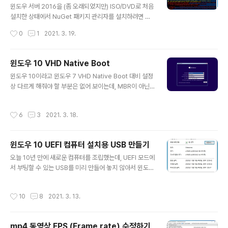
목을 찾을 수 없습니다.
"\s+")) { if ($line -match "include:") { get_include
윈도우 서버 2016을 (좀 오래되었지만) ISO/DVD로 처음
_record -domain ($line -..
설치한 상태에서 NuGet 패키지 관리자를 설치하려면 오
류가 발생하는데, 결론부터 말하자면 TLS 1.2 이상으로 연
작성시간
0
1
2021. 3. 19.
결을 해줘야 하기 때문이다. 이 문제를 겪게 된 상황은 아래
와 같다. 일단 윈도우 서버 2016을 설치했고, 윈도우 업데
이트 관리를 위해 PSWindowsUpdate 모듈을 설치하려
윈도우 10 VHD Native Boot
하였다. Install-Module -Name PSWindowsUpdat
글 내용
윈도우 10이라고 윈도우 7 VHD Native Boot 대비 설정
e 그랬더니 아래와 같이 빨간 글씨의 에러가 발생하였다.
상 다르게 해줘야 할 부분은 없어 보이는데, MBR이 아닌
일단 에러가 발생하는 사유는 NuGet 패키지 관리자가 없
UEFI 기준으로 파티션 생성하는 내용을 포함해서 한번 정
기 때문이었다. 따라서 NuGet을 먼저 설치하려 해 보았
리해보고자 한다. 이 글의 내용은 윈도우 10 OS의 Hyper
다. (사실 위 화면에 이미 자동 시도되어 있다) Install-Pac
작성시간
6
3
2021. 3. 18.
-V VM에서 테스트 진행되었다. 먼저 윈도우 10 ISO, DV
kageProvider -Name N..
D 또는 USB 등을 이용해 설치 화면으로 진입한다. 여기서
Shift + F10 누르면 cmd.exe 창이 뜬다. 여기서부터 di
윈도우 10 UEFI 컴퓨터 설치용 USB 만들기
skpart로 disk 초기화, GPT 변환, EFI 파티션 생성, VH
글 내용
DX 생성 등의 작업을 진행할 것이다. 아래는 Disk를 완전
오늘 10년 만에 새로운 컴퓨터를 조립했는데, UEFI 모드에
히 초기화시키고 작업을 진행하는 예제이기 때문에, 실제
서 부팅할 수 있는 USB를 미리 만들어 놓지 않아서 윈도우
환경에서는 절대로 그대로 따라 하지 않기를 바란다. 이미
10 설치 시 고생을 좀 했다. 그래서 간단히 내용을 정리해
EFI 부팅용으로 구성된 D..
둔다. UEFI 모드에서 USB로 부팅을 하려면 둘중 하나 이
작성시간
10
8
2021. 3. 13.
상을 만족해야 한다. FAT32 파티션으로 포맷하거나 GP
T 디스크로 변환하거나 그런데 FAT32는 단일 파일 사이
즈 4GB라는 제한이 있다. 현재 윈도우 10 20H2 ISO 파
mp4 동영상 FPS (Frame rate) 수정하기