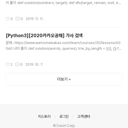
의 풀이 :def solution(numbers, target): def dfs(target, remain, visit, en
d): if abs(target)
작성시간
0
0
2019. 11. 11.
[Python3][2020카카오공채] 가사 검색
글 내용
문제 : https://www.welcomekakao.com/learn/courses/30/lessons/60
060 나의 풀이 :def solution(words, queries): trie_by_length = [({}, {}) for
_ in range(10001)] for word in words: length = len(word) t = trie_by_le
ngth[length][0] for c in word: t['count'] = t.get('count', 0) + 1 t.setdefa
작성시간
2
0
2019. 10. 7.
ult(c, {}) t = t[c] t = trie_by_length[length][1] for c in word[::-1]: t['coun
t'] = t.get('count', 0) + 1 t.setdefault(..
더보기
의안내
티스토리
로그인
고객센터
© Daum Corp.