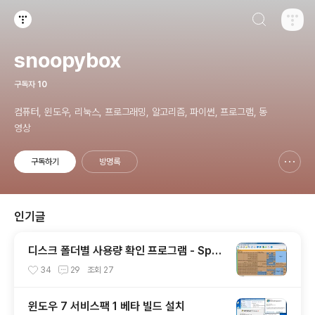
검색하기
티스토리
snoopybox
구독자
10
컴퓨터, 윈도우, 리눅스, 프로그래밍, 알고리즘, 파이썬, 프로그램, 동
영상
구독하기
방명록
신고하기 레이어
열기
인기글
디스크 폴더별 사용량 확인 프로그램 - Spac
eSniffer
34
29
조회
27
윈도우 7 서비스팩 1 베타 빌드 설치