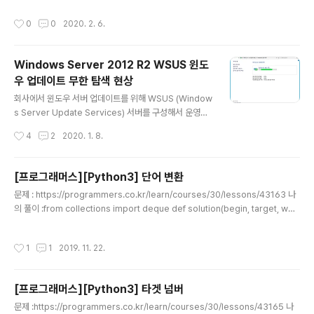
해보자. { "이름": "홍길동", "생년월일": "1982-01-01", "전화번호": "010-0000
작성시간
0
0
2020. 2. 6.
-0000"} python -m json.tool로 출력하면 아래와 같이 유니코드로 출력된다. [r
oot@centos7-01 ~]# cat kor1.json | python -m json.tool{ "\uc0dd\ub1
44\uc6d4\uc77c": "1982-01-01", "\uc774\ub984": "\ud64d\uae38\ub
Windows Server 2012 R2 WSUS 윈도
3..
우 업데이트 무한 탐색 현상
글 내용
회사에서 윈도우 서버 업데이트를 위해 WSUS (Window
s Server Update Services) 서버를 구성해서 운영하
고 있는데, 최근 일부 Windows Server 2012 R2 서버
작성시간
4
2
2020. 1. 8.
에서 윈도우 업데이트 무한 탐색 현상이 나타나서 고생을
했다. 결론부터 말하자면 버그이기는 한데 Windows Up
date Agent 버전을 업데이트 해야 해결이 된다. 아래와
[프로그래머스][Python3] 단어 변환
같은 상황에서 발생하였다. 1. Client는 인터넷에 연결되어
글 내용
문제 : https://programmers.co.kr/learn/courses/30/lessons/43163 나
있지 않고 GPO를 통해 내부 WSUS 서버를 바라보고 있
의 풀이 :from collections import deque def solution(begin, target, wor
음 2. Visual Studio Subscriptions (구 MSDN) 사이
ds): def is_only_one_diff(a, b): remain = 1 for i in range(len(a)): if a[i] !=
트에서 2014년 출시된 ISO 파일을 받아 설치함 Windo
b[i]: remain -= 1 if remain
ws Server 2012 R2 VL with Update (x64) - DVD..
작성시간
1
1
2019. 11. 22.
[프로그래머스][Python3] 타겟 넘버
글 내용
문제 :https://programmers.co.kr/learn/courses/30/lessons/43165 나