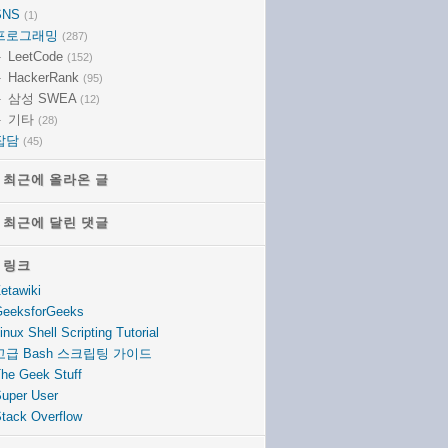
SNS
(1)
프로그래밍
(287)
LeetCode
(152)
HackerRank
(95)
삼성 SWEA
(12)
기타
(28)
잡담
(45)
최근에 올라온 글
최근에 올라온 글
최근에 달린 댓글
최근에 달린 댓글
링크
링크
etawiki
eeksforGeeks
inux Shell Scripting Tutorial
고급 Bash 스크립팅 가이드
he Geek Stuff
uper User
tack Overflow