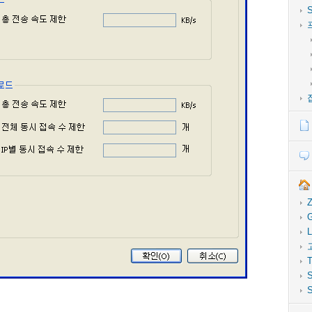
Z
G
L
T
S
S