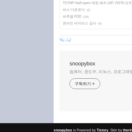
TCP/IP Half-open 제한 패치 (XP, VISTA 모
버스 다운로더
(2)
버추얼 FDD
(16)
온라인 바이러스 검사
(4)
,
snoopybox
컴퓨터, 윈도우, 리눅스, 프로그래밍
구독하기
snoopybox
is Powered by
Tistory
. Skin by
theri