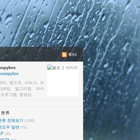
RSS
oopybox
snoopybox
퓨터, 윈도우, 리눅스, 프
그래밍, 알고리즘, 파이
, 프로그램, 동영상
분류
분류
분류 전체보기
(1105)
윈도우 일반
(71)
XP
(35)