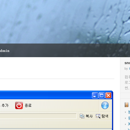
dmin
sn
by
컴
로
썬