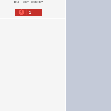
Total
Today
Yesterday
1