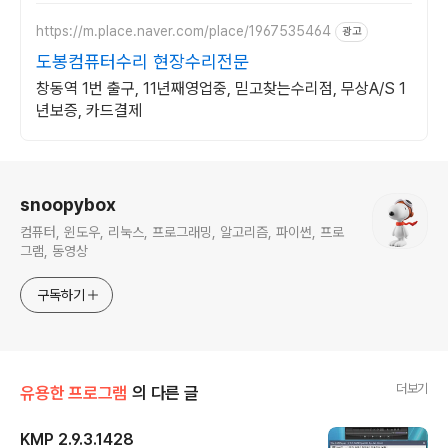
https://m.place.naver.com/place/1967535464
광고
도봉컴퓨터수리 현장수리전문
창동역 1번 출구, 11년째영업중, 믿고찾는수리점, 무상A/S 1
년보증, 카드결제
로그 정보
snoopybox
컴퓨터, 윈도우, 리눅스, 프로그래밍, 알고리즘, 파이썬, 프로
그램, 동영상
구독하기
더보기
유용한 프로그램
의 다른 글
KMP 2.9.3.1428