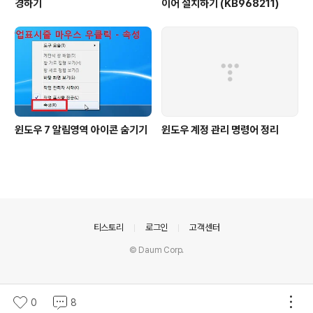
경하기
이어 설치하기 (KB968211)
윈도우 7 알림영역 아이콘 숨기기
윈도우 계정 관리 명령어 정리
의안내
티스토리
로그인
고객센터
© Daum Corp.
0
8