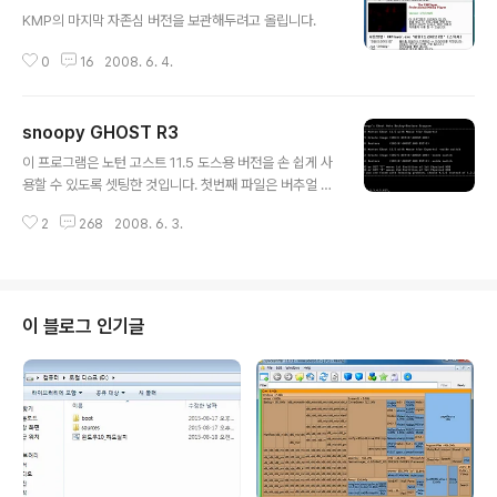
글 내용
KMP의 마지막 자존심 버전을 보관해두려고 올립니다.
0
16
2008. 6. 4.
snoopy GHOST R3
글 내용
이 프로그램은 노턴 고스트 11.5 도스용 버전을 손 쉽게 사
용할 수 있도록 셋팅한 것입니다. 첫번째 파일은 버추얼 F
DD를 이용해서 만든 것입니다. 윈도우 환경에서 간단히 더
2
268
2008. 6. 3.
블클릭만으로 가상 FDD 부팅이 가능합니다. 두 번째 파일
은 ISO 이미지 안에 부팅 이미지가 들어있는 형태입니다.
그냥 구으시면 용량 낭비니까 UltraISO 같은 편집툴로 안
에 다른 파일 집어넣고 굽든지 하세요.. ISO 파일을 첨부하
는 이유는 윈도우를 구동할 수 없는 최악의 사태에 부딪힌
이 블로그 인기글
경우에는 버추얼 FDD를 사용할 수 없으므로 CD 부팅으로
고스트를 구동해야 하기 때문입니다. 사실 메뉴에 설명이
다 되어 있습니다만 무슨소린지 모르시는 분들을 위해 간
략하게 설명드리겠습니다. 1번은 그냥 수동으로 고스트를
구동하는 메뉴입니다..