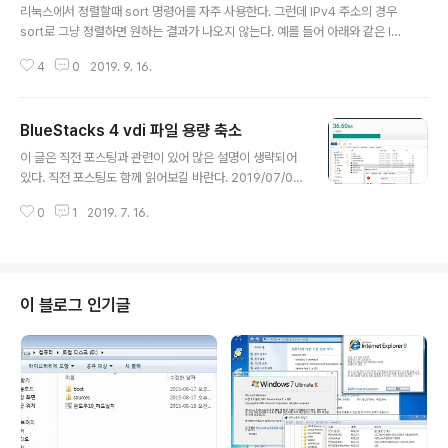
버전도 업그레이드를 해준다. pip3 install -U pip 그리고
리눅스에서 정렬할때 sort 명령어를 자주 사용한다. 그런데 IPv4 주소의 경우
나서 selenium도 설치해준다. pip3 install selenium
sort로 그냥 정렬하면 원하는 결과가 나오지 않는다. 예를 들어 아래와 같은 IP
2. Google Chrome 설치브라우저는 Chrome 뿐 아니
주소가 있다고 할 때 20.2.2.2 3.4.3.3 100.1.1.1 3.30.3.3 우리가 원하는 결
라 Firefox나 다른 것들도 있겠지만,..
4
0
2019. 9. 16.
과는 아래와 같다. 3.4.3.33.30.3.320.2.2.2100.1.1.1 하지만 그냥 sort를
하면 아래와 같이 나오고 100.1.1.120.2.2.23.30.3.33.4.3.3 sort -n 옵션을
주어도 아래와 같이 나온다. 3.30.3.33.4.3.320.2.2.2100.1.1.1 3.30.3.3보
BlueStacks 4 vdi 파일 용량 축소
다 3.4.3.3이 먼저 나와야 하는데 -n은 그것까지 고려하지 못한다. 해결책은 약
글 내용
간의 트릭이기는 하지만 -V 옵션을 사용하는 것이..
이 글은 직전 포스팅과 관련이 있어 많은 설명이 생략되어
있다. 직전 포스팅도 함께 읽어보길 바란다. 2019/07/09
- [리눅스] - BlueStacks 4 Disk 용량 증설 이 글의 목적
0
1
2019. 7. 16.
은 diffencing vdi 파일의 용량이 많이 커졌을 경우 zero
fill 후 vdi 사이즈를 줄이는 방법에 관한 것이다. 예전에 포
스팅했던 아래 글과 비슷한 맥락이다. 2010/05/21 - [Wi
ndows 7/VHD 이야기] - Expandable VHD 용량 최적
화 하기 현재 BlueStacks 내부 저장 공간은 36.6GB를
이 블로그 인기글
사용하고 있는 것으로 표시되지만, 실제 Data_0.vdi 파일
의 사이즈는 67.8GB에 육박하고 있다. 따라서 Data_0.v
di 파일의 크기를 36.6GB에 가깝게 줄여보는 것..