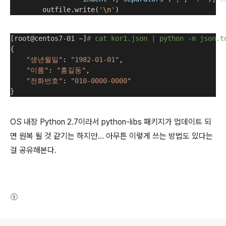
        outfile.write(
'
\n
'
)
[root@centos7-01 ~]
# cat kor1.json | python -m json.t
{
"생년월일"
: 
"1982-01-01"
,
"이름"
: 
"홍길동"
,
"전화번호"
: 
"010-0000-0000"
}
OS 내장 Python 2.7이라서 python-libs 패키지가 업데이트 되
면 원복 될 것 같기는 하지만... 아무튼 이렇게 쓰는 방법도 있다는
걸 공유해본다.
(새창열림)
로그 정보