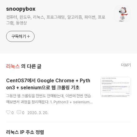
snoopybox
컴퓨터, 윈도우, 리눅스, 프로그래밍, 알고리즘, 파이썬, 프로
그램, 동영상
구독하기
더보기
리눅스
의 다른 글
CentOS7에서 Google Chrome + Pyth
on3 + selenium으로 웹 크롤링 기초
글 내용
그동안 웹 크롤링을 한번도 안해봤는데, 이번에 한번 연습
해보면서 과정을 정리해둔다. 1. Python3 + selenium
설치나는 예전부터 CentOS에 Python3는 Source Co
0
0
2020. 3. 20.
mpile 해서 설치해왔다. 그런데 2019년 하반기에 드디어
CentOS7 base repository에 Python3가 등록된 것
같다. 그래서 본 글에서는 rpm (yum) 설치로 진행하겠다.
리눅스 IP 주소 정렬
yum -y install python3 설치 후 필수는 아니지만 pip
글 내용