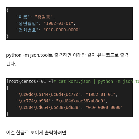
{
"이름"
: 
"홍길동"
,
"생년월일"
: 
"1982-01-01"
,
"전화번호"
: 
"010-0000-0000"
}
python -m json.tool로 출력하면 아래와 같이 유니코드로 출력
된다.
[root@centos7-01 ~]
# cat kor1.json | python -m json.t
{
"\uc0dd\ub144\uc6d4\uc77c"
: 
"1982-01-01"
,
"\uc774\ub984"
: 
"\ud64d\uae38\ub3d9"
,
"\uc804\ud654\ubc88\ud638"
: 
"010-0000-0000"
}
이걸 한글로 보이게 출력하려면