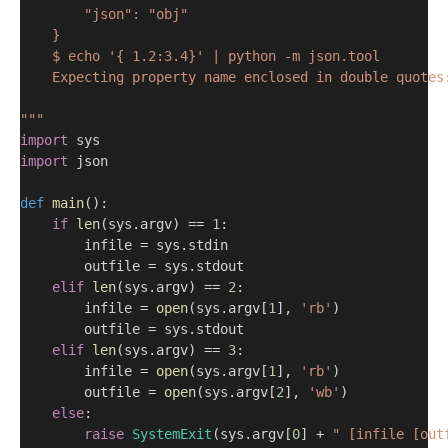
        "json": "obj"
    }
    $ echo '{ 1.2:3.4}' | python -m json.tool
    Expecting property name enclosed in double quotes
"""
import
 sys
import
 json
def
main
():
if
len
(sys.argv) == 
1
:
        infile = sys.stdin
        outfile = sys.stdout
elif
len
(sys.argv) == 
2
:
        infile = 
open
(sys.argv[
1
], 
'rb'
)
        outfile = sys.stdout
elif
len
(sys.argv) == 
3
:
        infile = 
open
(sys.argv[
1
], 
'rb'
)
        outfile = 
open
(sys.argv[
2
], 
'wb'
)
else
:
raise
SystemExit
(sys.argv[
0
] + 
" [infile [out