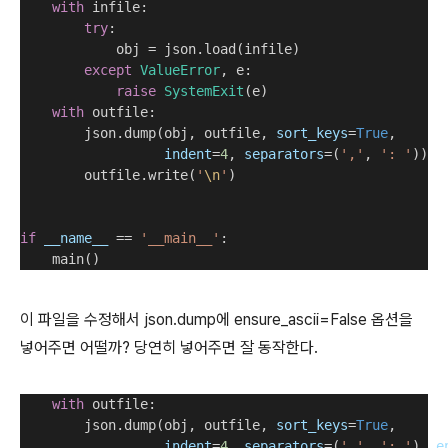
with
 infile:
try
:
            obj = json.load(infile)
except
ValueError
, e:
raise
SystemExit
(e)
with
 outfile:
        json.dump(obj, outfile, 
sort_keys
=
True
,
indent
=
4
, 
separators
=(
','
, 
': '
))
        outfile.write(
'
\n
'
)
if
__name__
 == 
'__main__'
:
    main()
이 파일을 수정해서 json.dump에 ensure_ascii=False 옵션을
넣어주면 어떨까? 당연히 넣어주면 잘 동작한다.
with
 outfile:
        json.dump(obj, outfile, 
sort_keys
=
True
,
indent
=
4
, 
separators
=(
','
, 
': '
), 
e