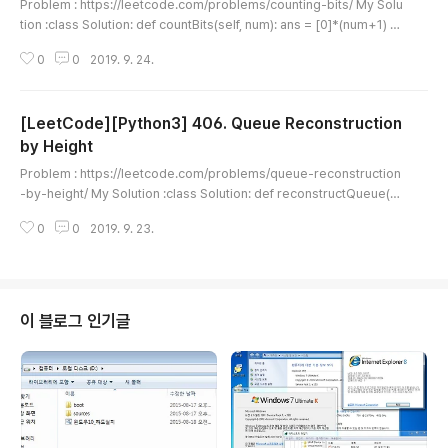
Problem : https://leetcode.com/problems/counting-bits/ My Solu
tion :class Solution: def countBits(self, num): ans = [0]*(num+1) si
ze = 1 while True: for i in range(size): try: ans[i+size] = ans[i]+1 e
0
0
2019. 9. 24.
xcept: return ans size *= 2
[LeetCode][Python3] 406. Queue Reconstruction
by Height
글 내용
Problem : https://leetcode.com/problems/queue-reconstruction
-by-height/ My Solution :class Solution: def reconstructQueue(s
elf, people): people.sort(key=lambda x: (-x[0], x[1])) ans = [] for
0
0
2019. 9. 23.
h, k in people: ans.insert(k, (h, k)) return ans
이 블로그 인기글