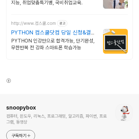
지능, 취업맞춤특기병, 국비취업교육.
http://www.컴스쿨.com
광고
PYTHON 컴스쿨닷컴 당일 신청&결제
시 기프티콘!
PYTHON 인강만으로 합격가능, 단기완성,
무한반복 전 강좌 스마트폰 학습가능
(새창열림)
로그 정보
snoopybox
컴퓨터, 윈도우, 리눅스, 프로그래밍, 알고리즘, 파이썬, 프로
그램, 동영상
구독하기