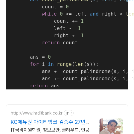
            count = 
0
while
0
 <= left 
and
 right < 
le
                count += 
1
                left -= 
1
                right += 
1
return
 count
        ans = 
0
for
 i 
in
range
(
len
(s)):
            ans += count_palindrome(s, i, 
            ans += count_palindrome(s, i, 
return
 ans
http://www.hrditbank.co.kr
광고
KG에듀원 아이티뱅크 김종수 27년경
력전문가 IT취업상담
IT국비지원학원, 정보보안, 클라우드, 인공