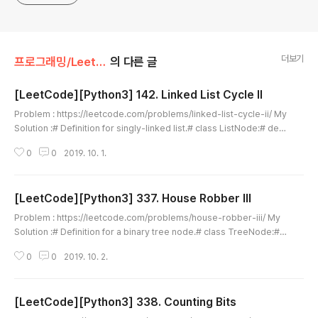
더보기
프로그래밍/LeetCode
의 다른 글
[LeetCode][Python3] 142. Linked List Cycle II
글 내용
Problem : https://leetcode.com/problems/linked-list-cycle-ii/ My
Solution :# Definition for singly-linked list.# class ListNode:# def
__init__(self, x):# self.val = x# self.next = None class Solution: def
0
0
2019. 10. 1.
detectCycle(self, head): p1 = p2 = head while True: try: p1 = p1.ne
xt p2 = p2.next.next except: return if p1 is p2: p2 = head while p1
is not p2: p1 = p1.next p2 = p2.next return p1 Comment : 예..
[LeetCode][Python3] 337. House Robber III
글 내용
Problem : https://leetcode.com/problems/house-robber-iii/ My
Solution :# Definition for a binary tree node.# class TreeNode:#
def __init__(self, x):# self.val = x# self.left = None# self.right = Non
0
0
2019. 10. 2.
e class Solution: def rob(self, root): def find(node): if node: left = f
ind(node.left) right = find(node.right) return (max(left) + max(righ
t), node.val + left[0] + right[0]) return (0, 0) return max(..
[LeetCode][Python3] 338. Counting Bits
글 내용