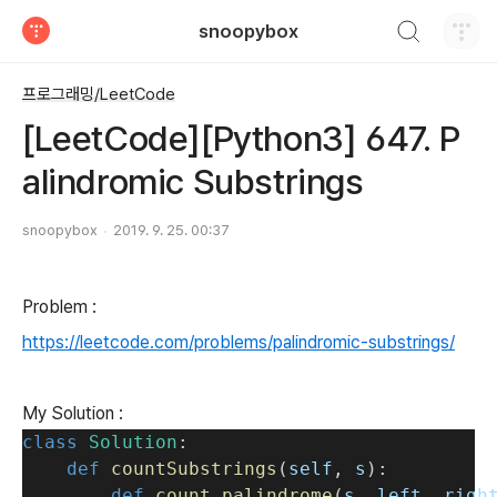
검색하기
snoopybox
티스토리
프로그래밍/LeetCode
[LeetCode][Python3] 647. P
alindromic Substrings
snoopybox
2019. 9. 25. 00:37
Problem :
https://leetcode.com/problems/palindromic-substrings/
My Solution :
class
Solution
:
def
countSubstrings
(
self
, 
s
):
def
count_palindrome
(
s
, 
left
, 
righ