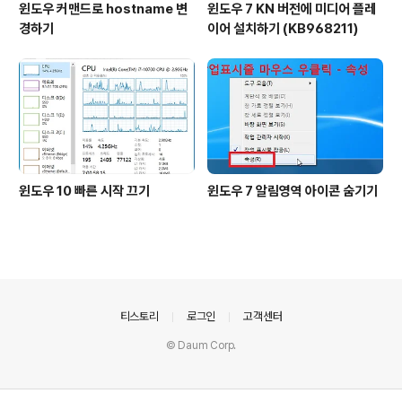
윈도우 커맨드로 hostname 변
윈도우 7 KN 버전에 미디어 플레
경하기
이어 설치하기 (KB968211)
윈도우 10 빠른 시작 끄기
윈도우 7 알림영역 아이콘 숨기기
의안내
티스토리
로그인
고객센터
© Daum Corp.