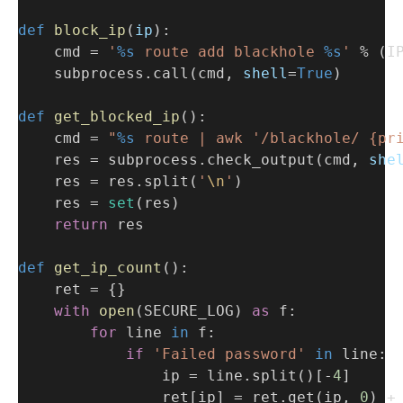
def
block_ip
(
ip
):
    cmd = 
'
%s
 route add blackhole 
%s
'
 % (I
    subprocess.call(cmd, 
shell
=
True
)
def
get_blocked_ip
():
    cmd = 
"
%s
 route | awk '/blackhole/ {pr
    res = subprocess.check_output(cmd, 
she
    res = res.split(
'
\n
'
)
    res = 
set
(res)
return
 res
def
get_ip_count
():
    ret = {}
with
open
(SECURE_LOG) 
as
 f:
for
 line 
in
 f:
if
'Failed password'
in
 line:
                ip = line.split()[-
4
]
                ret[ip] = ret.get(ip, 
0
) +