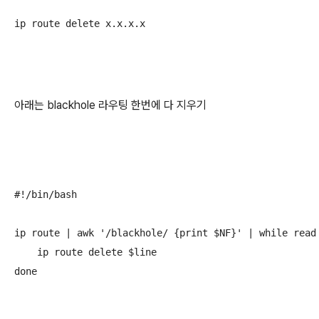
ip route delete x.x.x.x
아래는 blackhole 라우팅 한번에 다 지우기
#!/bin/bash

ip route | awk '/blackhole/ {print $NF}' | while read 
    ip route delete $line
