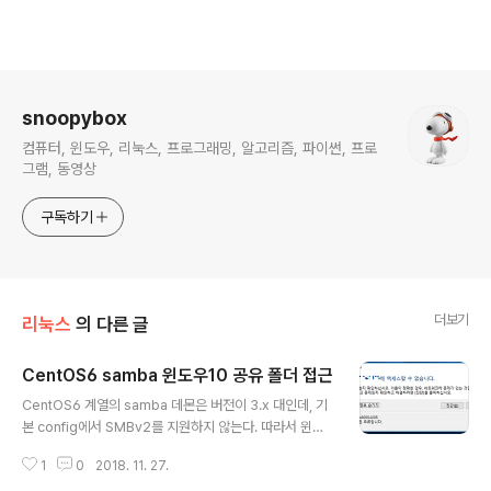
로그 정보
snoopybox
컴퓨터, 윈도우, 리눅스, 프로그래밍, 알고리즘, 파이썬, 프로
그램, 동영상
구독하기
더보기
리눅스
의 다른 글
CentOS6 samba 윈도우10 공유 폴더 접근
글 내용
CentOS6 계열의 samba 데몬은 버전이 3.x 대인데, 기
본 config에서 SMBv2를 지원하지 않는다. 따라서 윈도
우10에서 접근할 경우 아래와 같이 실패한다. 시도해보지
1
0
2018. 11. 27.
는 않았지만 아마도 "SMB 1.0/CIFS 클라이언트" 기능을