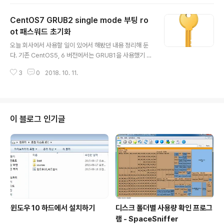
활성화 시키면 접속이 가능해질지도 모른다. 하지만 SMB
1.0은 지난번 WannaCry ransomware 사태 이후로 사
CentOS7 GRUB2 single mode 부팅 ro
용하지 않을 것을 권장한다. 이 문제를 해결하려면 samba
서버 쪽에서 설정을 변경해주면 된다. 아래는 man smb.c
ot 패스워드 초기화
글 내용
onf에 나와있는 내용이다. 기본 max protocol 값이 NT
오늘 회사에서 사용할 일이 있어서 해봤던 내용 정리해 둔
1으로 되어 있다. 따라서 아무런 설정을 하지 않았다면 윈
다. 기존 CentOS5, 6 버전에서는 GRUB1을 사용했기 때
도우10 클라이언트에서는 접근할 수 없다. CentOS7 버
문에 single 파라미터를 넘겨주면 되었는데, CentOS7에
전의 samba는 데몬 버전이 4.x 대..
3
0
2018. 10. 11.
서는 GRUB2가 도입되어 내용이 바뀌었다. 핵심은 init을
systemd 대신 bash로 바꿔주는 꼼수... 위 부팅 메뉴 화
면에서 부팅할 항목을 선택한 상태로 e 키를 누른다. 여기
까지는 GRUB1과 동일하다. 위 화면을 잘 보면 linux16
다음 /vmlinuz-3.10.0-862.14.4.el7.x86_64 라는 커
이 블로그 인기글
널이 있고, root=UUID=83d62740-117f-4b0f-8bb
7-c3b2a548e57b 형식의 문구가 있다. 바로 뒤에 ro
즉 / 파티션을 read only로 마운트 하겠다는 옵션이 있는
데, ..
윈도우 10 하드에서 설치하기
디스크 폴더별 사용량 확인 프로그
램 - SpaceSniffer