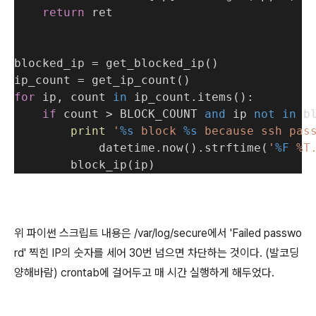
return
 ret
blocked_ip = get_blocked_ip()
ip_count = get_ip_count()
for
 ip, count 
in
 ip_count.items():
if
 count > BLOCK_COUNT 
and
 ip 
not
in
 b
print
'
%s
 block 
%s
 because ssh pas
            datetime.now().strftime(
'
%F
 %T
        block_ip(ip)
위 파이썬 스크립트 내용은 /var/log/secure에서 'Failed passwo
rd' 찍힌 IP의 숫자를 세어 30번 넘으면 차단하는 것이다. (발코딩
양해바람) crontab에 걸어두고 매 시간 실행하게 해두었다.