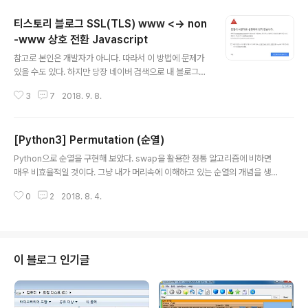
티스토리 블로그 SSL(TLS) www <-> non
-www 상호 전환 Javascript
글 내용
참고로 본인은 개발자가 아니다. 따라서 이 방법에 문제가
있을 수도 있다. 하지만 당장 네이버 검색으로 내 블로그에
들어왔을 때 www가 없는 경우 크롬에서 경고 화면이 뜨
3
7
2018. 9. 8.
기 때문에, 어쩔 수 없이 이렇게 처리해 두었다. 사건의 발
단 일단 사건의 발단을 간략히(?) 소개하겠다. 대략 2년 전
티스토리 공지 블로그에 아래와 같은 글이 올라왔다. (중
[Python3] Permutation (순열)
요) 2차 도메인 블로그의 DNS 설정 변경 요청 안내(~10/
글 내용
9까지) 내용은 2차 도메인을 사용하는 유저의 경우 A 레코
Python으로 순열을 구현해 보았다. swap을 활용한 정통 알고리즘에 비하면
드 대신 CNAME으로 바꾸라는 것이다. 그 이유를 추정해
매우 비효율적일 것이다. 그냥 내가 머리속에 이해하고 있는 순열의 개념을 생
보면 다음과 같다. 티스토리는 Daum의 서비스인데 Dau
각나는대로 손가는대로 코딩해본거니 재미로만 보시길... #!/usr/bin/env pyt
m은 카카오와 합병하였다. 그러다보니 서버 IDC 이전 작
0
2
2018. 8. 4.
hon3 def permutate(arr, r, prefix=None, result=None): assert len
업이 꽤 있었을 것이고, 공인 IP가 변경되어야 하는 상황이
(arr) >= r if prefix is None: prefix = [] if result is None: result = [] if
왔을 것이..
r < 1: result.append(prefix) return for i in range(len(arr)): new_pre
fix = prefix + [arr[i]] remain = arr[:i] + arr[i+1:] ..
이 블로그 인기글