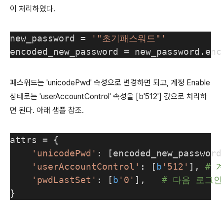
이 처리하였다.
new_password = 
'"초기패스워드"'
encoded_new_password = new_password.en
패스워드는 'unicodePwd' 속성으로 변경하면 되고, 계정 Enable
상태로는 'userAccountControl' 속성을 [b'512'] 값으로 처리하
면 된다. 아래 샘플 참조.
attrs = {
'unicodePwd'
: [encoded_new_passwor
'userAccountControl'
: [
b
'512'
], 
# 
'pwdLastSet'
: [
b
'0'
],   
# 다음 로그
}