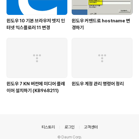
윈도우 10 기본 브라우저 엣지 인
윈도우 커맨드로 hostname 변
터넷 익스플로러 11 변경
경하기
윈도우 7 KN 버전에 미디어 플레
윈도우 계정 관리 명령어 정리
이어 설치하기 (KB968211)
의안내
티스토리
로그인
고객센터
© Daum Corp.