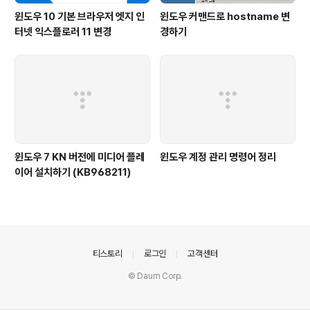
윈도우 10 기본 브라우저 엣지 인
윈도우 커맨드로 hostname 변
터넷 익스플로러 11 변경
경하기
윈도우 7 KN 버전에 미디어 플레
윈도우 계정 관리 명령어 정리
이어 설치하기 (KB968211)
의안내
티스토리
로그인
고객센터
© Daum Corp.