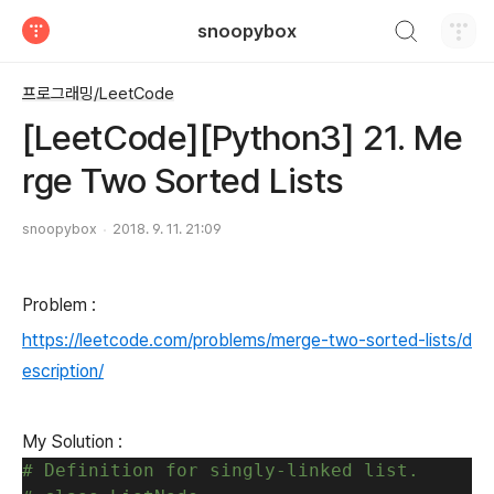
검색하기
snoopybox
티스토리
프로그래밍/LeetCode
[LeetCode][Python3] 21. Me
rge Two Sorted Lists
snoopybox
2018. 9. 11. 21:09
Problem :
https://leetcode.com/problems/merge-two-sorted-lists/d
escription/
My Solution :
# Definition for singly-linked list.