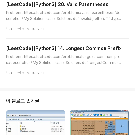
[LeetCode][Python3] 20. Valid Parentheses
글 내용
Problem : https://leetcode.com/problems/valid-parentheses/de
scription/ My Solution :class Solution: def isValid(self, s): """ :type
s: str :rtype: bool """ pairs = {'(': ')', '{': '}', '[': ']'} stack = [] for c in s: i
0
0
2018. 9. 11.
f c in pairs: stack.append(c) elif not stack or c != pairs[stack.pop
()]: return False if stack: return False return True Comment : Stack
자료구조를 활용한 전형적인 문제
[LeetCode][Python3] 14. Longest Common Prefix
글 내용
Problem : https://leetcode.com/problems/longest-common-pref
ix/description/ My Solution :class Solution: def longestCommonP
refix(self, strs): """ :type strs: List[str] :rtype: str """ if not strs: retu
0
0
2018. 9. 11.
rn '' word = strs[0] for i in range(len(word)): for s in strs[1:]: if i > l
en(s)-1 or s[i] != word[i]: return word[:i] return word Comment :
너비 우선 탐색 전략. Edge Case 조심.
이 블로그 인기글