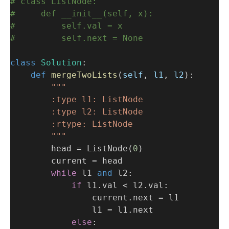
# class ListNode:
#     def __init__(self, x):
#         self.val = x
#         self.next = None
class
Solution
:
def
mergeTwoLists
(
self
, 
l1
, 
l2
):
"""
        :type l1: ListNode
        :type l2: ListNode
        :rtype: ListNode
        """
        head = ListNode(
0
)
        current = head
while
 l1 
and
 l2:
if
 l1.val < l2.val:
                current.next = l1
                l1 = l1.next
else
: