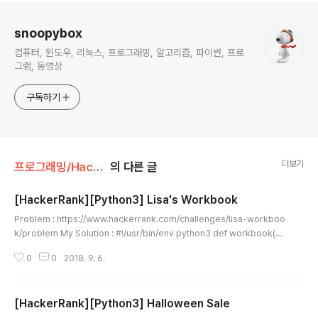
로그 정보
snoopybox
컴퓨터, 윈도우, 리눅스, 프로그래밍, 알고리즘, 파이썬, 프로
그램, 동영상
구독하기
더보기
프로그래밍/HackerRank
의 다른 글
[HackerRank][Python3] Lisa's Workbook
글 내용
Problem : https://www.hackerrank.com/challenges/lisa-workboo
k/problem My Solution : #!/usr/bin/env python3 def workbook(n,
k, arr): special = 0 page = 1 for problems in arr: for number in ran
0
0
2018. 9. 6.
ge(1, problems + 1): if page == number: special += 1 if number %
k == 0: page += 1 if number % k != 0: page += 1 return special n,
k = map(int, input().split()) arr = list(map(int, input().rstrip().split()))..
[HackerRank][Python3] Halloween Sale
글 내용