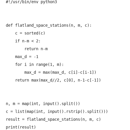
#!/usr/bin/env python3

def flatland_space_stations(n, m, c):

    c = sorted(c)

    if n-m < 2:

        return n-m

    max_d = -1

    for i in range(1, m):

        max_d = max(max_d, c[i]-c[i-1])

    return max(max_d//2, c[0], n-1-c[-1])

n, m = map(int, input().split())

c = list(map(int, input().rstrip().split()))

result = flatland_space_stations(n, m, c)
