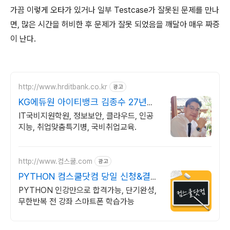
가끔 이렇게 오타가 있거나 일부 Testcase가 잘못된 문제를 만나
면, 많은 시간을 허비한 후 문제가 잘못 되었음을 깨달아 매우 짜증
이 난다.
http://www.hrditbank.co.kr
광고
KG에듀원 아이티뱅크 김종수 27년경
력전문가 IT취업상담
IT국비지원학원, 정보보안, 클라우드, 인공
지능, 취업맞춤특기병, 국비취업교육.
http://www.컴스쿨.com
광고
PYTHON 컴스쿨닷컴 당일 신청&결제
시 기프티콘!
PYTHON 인강만으로 합격가능, 단기완성,
무한반복 전 강좌 스마트폰 학습가능