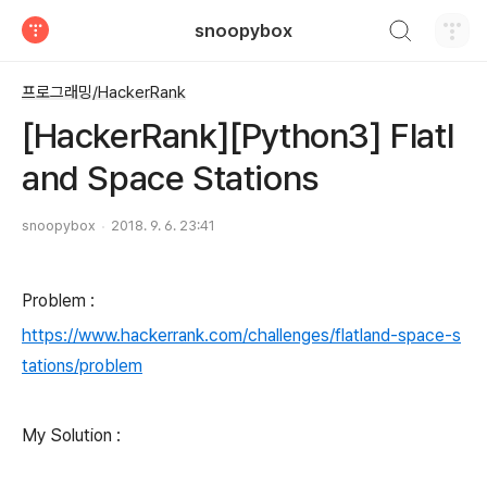
검색하기
snoopybox
티스토리
프로그래밍/HackerRank
[HackerRank][Python3] Flatl
and Space Stations
snoopybox
2018. 9. 6. 23:41
Problem :
https://www.hackerrank.com/challenges/flatland-space-s
tations/problem
My Solution :