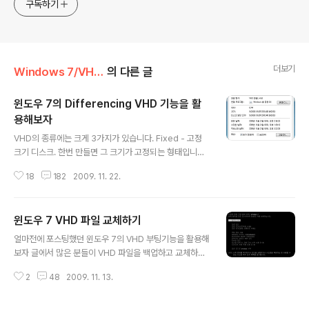
구독하기
더보기
Windows 7/VHD 이야기
의 다른 글
윈도우 7의 Differencing VHD 기능을 활
용해보자
글 내용
VHD의 종류에는 크게 3가지가 있습니다. Fixed - 고정
크기 디스크. 한번 만들면 그 크기가 고정되는 형태입니다.
Expandable - 동적 확장 디스크. 사용량에 따라 그 크기
18
182
2009. 11. 22.
가 점점 증가하는 유동적인 형태입니다. Differencing -
부모 VHD 파일과의 차이점만 기록되는 형태입니다. 지난
번에 포스팅했던 윈도우 7의 VHD 부팅기능을 활용해보자
윈도우 7 VHD 파일 교체하기
글에서 wing4bee님께서 알려주신 내용인데, 언제 한번
글 내용
내용을 알아봐야겠다고 생각만 했다가 이번에 XP 모드 관
얼마전에 포스팅했던 윈도우 7의 VHD 부팅기능을 활용해
련 글을 포스팅하면서 XP 모드가 바로 이 Differencing
보자 글에서 많은 분들이 VHD 파일을 백업하고 교체하는
VHD 방식을 사용하고 있다는 것을 알게 되었습니다. Diff
부분에 대해 질문을 주셨습니다. 저는 하단부에 PE를 멀티
erencing VHD를 활용하면 저처럼 VHD 부팅기능을 사
2
48
2009. 11. 13.
부팅에 등록하는 방법을 알려드렸는데 (윈도우 7, 비스타
용하시는 분들에겐 매우 큰 도움이 될 것입니다..
하드에서 설치하기 최종편) 잘 이해하지 못하시는 분들이
계셔서 그냥 F8 복구모드로 설명을 드리겠습니다. 굳이 멀